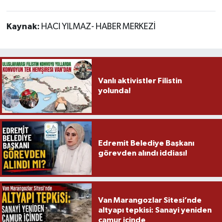
Kaynak:
HACI YILMAZ- HABER MERKEZİ
Vanlı aktivistler Filistin
yolunda!
Edremit Belediye Başkanı
görevden alındı iddiası!
Van Marangozlar Sitesi’nde
altyapı tepkisi: Sanayi yeniden
çamur içinde