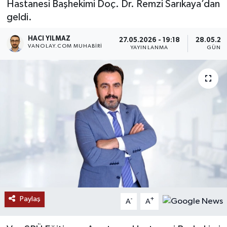
Hastanesi Başhekimi Doç. Dr. Remzi Sarıkaya’dan
geldi.
RESMİ İLANLAR
HACI YILMAZ
27.05.2026 - 19:18
28.05.20
VANOLAY.COM MUHABIRI
YAYINLANMA
GÜNC
Paylaş
-
+
A
A