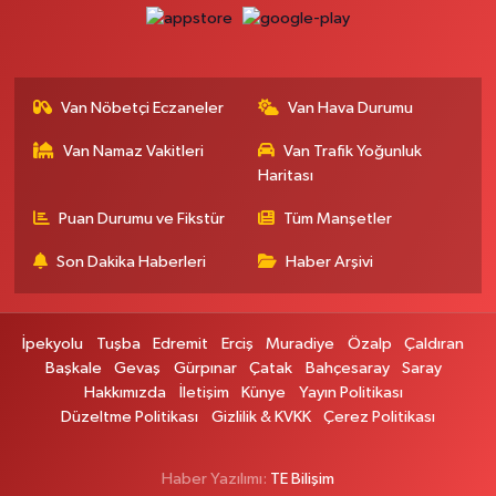
Ferhat Eczanesi
URARTU SOK. ESKİ İSTANBUL HASTANESİ KARŞISI NO:4 C
0 (555) 063 64 65
Yol Tarifi Al
Van Nöbetçi Eczaneler
Van Hava Durumu
Kardelen Eczanesi
Van Namaz Vakitleri
Van Trafik Yoğunluk
Akköprü mahallesi Beşyol mevkii sakatatçılar çarşısı altı şok market yanı
no:36
Haritası
0 (432) 215 54 51
Yol Tarifi Al
Puan Durumu ve Fikstür
Tüm Manşetler
Son Dakika Haberleri
Haber Arşivi
Gündüz Eczanesi
CUMHURİYET MAH. ATATÜRK CADDESİ NO:39 A
0 (432) 712 27 27
Yol Tarifi Al
İpekyolu
Tuşba
Edremit
Erciş
Muradiye
Özalp
Çaldıran
Başkale
Gevaş
Gürpınar
Çatak
Bahçesaray
Saray
Merve Eczanesi
Hakkımızda
İletişim
Künye
Yayın Politikası
ZEYLAN CAD.BEKO BAYİ KARŞISI NO:13 MERVE ECZANESİ:ZEYLAN
Düzeltme Politikası
Gizlilik & KVKK
Çerez Politikası
CADDESİ BEKO BAYİ KARŞISI 0432 354 48 79
0 (432) 354 48 79
Yol Tarifi Al
Haber Yazılımı:
TE Bilişim