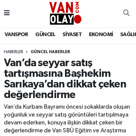
Vanspor
Van Nöbetçi Eczaneler
VANSPOR
GÜNCEL
SİYASET
EKONOMİ
SAĞLI
Güncel
Van Hava Durumu
HABERLER
GÜNCEL HABERLER
Siyaset
Van Namaz Vakitleri
Van’da seyyar satış
Ekonomi
Van Trafik Yoğunluk Haritası
tartışmasına Başhekim
Sarıkaya’dan dikkat çeken
Sağlık
Süper Lig Puan Durumu ve Fikstür
değerlendirme
Eğitim
Tüm Manşetler
Van’da Kurbanı Bayramı öncesi sokaklarda oluşan
yoğunluk ve seyyar satış görüntüleri tartışılmaya
Bilim & Teknoloji
Son Dakika Haberleri
devam ederken, konuya ilişkin dikkat çeken bir
değerlendirme de Van SBÜ Eğitim ve Araştırma
Dünya
Haber Arşivi