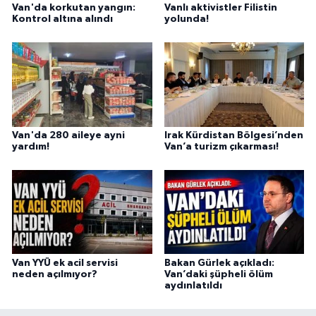
Van'da korkutan yangın:
Vanlı aktivistler Filistin
Kontrol altına alındı
yolunda!
Van'da 280 aileye ayni
Irak Kürdistan Bölgesi’nden
yardım!
Van’a turizm çıkarması!
Van YYÜ ek acil servisi
Bakan Gürlek açıkladı:
neden açılmıyor?
Van’daki şüpheli ölüm
aydınlatıldı