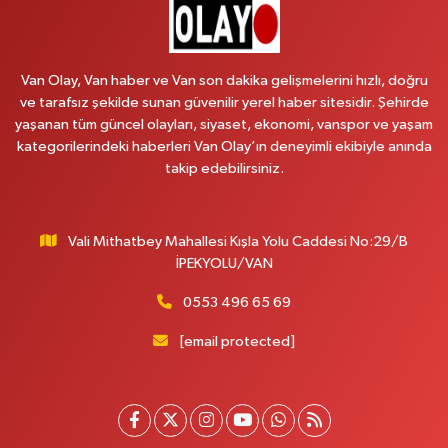
Arjin Eczanesi
BEYAZIT MAH.ZEYLAN CADDESİ OKYANUS GİYİM YANI NO:1
0 (535) 014 85 70
Yol Tarifi Al
Van Olay, Van haber ve Van son dakika gelişmelerini hızlı, doğru
ve tarafsız şekilde sunan güvenilir yerel haber sitesidir. Şehirde
Afşar Eczanesi
yaşanan tüm güncel olayları, siyaset, ekonomi, vanspor ve yaşam
Kazım Karabekir cad.Eski Araştırma Hastanesi karşısı (kent park karşısı )
kategorilerindeki haberleri Van Olay’ın deneyimli ekibiyle anında
Kaval iş merkezi No: 156 B
takip edebilirsiniz.
0 (432) 214 02 40
Yol Tarifi Al
Vali Mithatbey Mahallesi Kışla Yolu Caddesi No:29/B
Gürpınar Eczanesi
İPEKYOLU/VAN
Akpınar Mah. Milli Egemenlik Cad.No:7 A
0 (506) 065 26 65
Yol Tarifi Al
0553 496 65 69
[email protected]
Mahya Eczanesi
ZÜBEYDE HANIM CAD.ÖZEL LOKMAN HEKİM HASTANESİ KARŞISI 82 C
0 (432) 215 77 65
Yol Tarifi Al