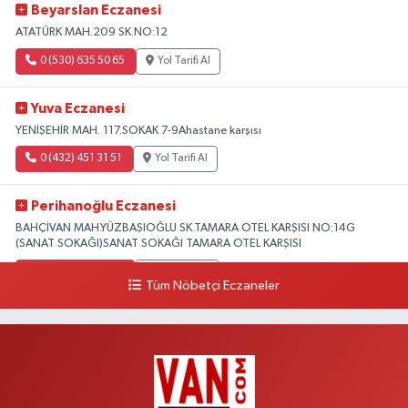
Beyarslan Eczanesi
ATATÜRK MAH.209 SK.NO:12
0 (530) 635 50 65
Yol Tarifi Al
Yuva Eczanesi
YENİŞEHİR MAH. 117.SOKAK 7-9Ahastane karşısı
0 (432) 451 31 51
Yol Tarifi Al
Perihanoğlu Eczanesi
BAHÇİVAN MAH.YÜZBAŞIOĞLU SK.TAMARA OTEL KARŞISI NO:14G
(SANAT SOKAĞI)SANAT SOKAĞI TAMARA OTEL KARŞISI
0 (432) 216 24 25
Yol Tarifi Al
Tüm Nöbetçi Eczaneler
Aydın Eczanesi
Recep Tayyip Erdoğan Mah.Azerbaycan Cad.104 B
0 (538) 861 36 16
Yol Tarifi Al