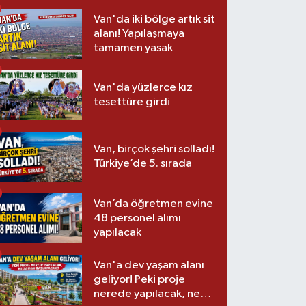
Van'da iki bölge artık sit
alanı! Yapılaşmaya
tamamen yasak
Van'da yüzlerce kız
tesettüre girdi
Van, birçok şehri solladı!
Türkiye’de 5. sırada
Van’da öğretmen evine
48 personel alımı
yapılacak
Van'a dev yaşam alanı
geliyor! Peki proje
nerede yapılacak, ne