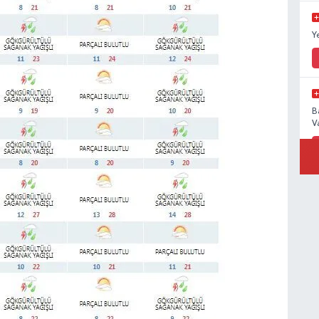
Y
B
V
R
N
B