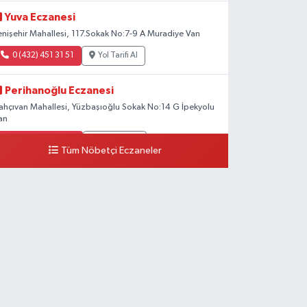
Yuva Eczanesi
enişehir Mahallesi, 117.Sokak No:7-9 A Muradiye Van
0 (432) 451 31 51
Yol Tarifi Al
Perihanoğlu Eczanesi
ahçıvan Mahallesi, Yüzbaşıoğlu Sokak No:14 G İpekyolu
an
0 (432) 216 24 25
Yol Tarifi Al
Tüm Nöbetçi Eczaneler
Aydın Eczanesi
ecep Tayyip Erdoğan Mahallesi, Azerbaycan Caddesi
o:104 B Çaldıran Van
0 (538) 861 36 16
Yol Tarifi Al
Arjin Eczanesi
eyazıt Mahallesi, Zeylan Caddesi No:1 Erciş Van
0 (535) 014 85 70
Yol Tarifi Al