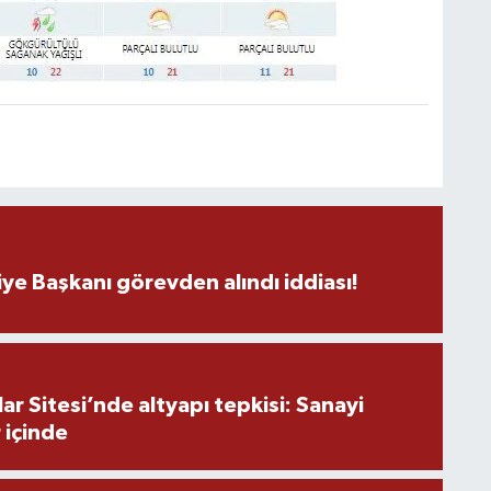
A
V
C
V
ye Başkanı görevden alındı iddiası!
L
r Sitesi’nde altyapı tepkisi: Sanayi
 içinde
H