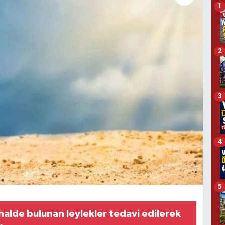
1
2
3
4
5
halde bulunan leylekler tedavi edilerek