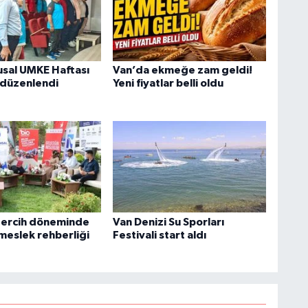
usal UMKE Haftası
Van’da ekmeğe zam geldi!
 düzenlendi
Yeni fiyatlar belli oldu
tercih döneminde
Van Denizi Su Sporları
meslek rehberliği
Festivali start aldı