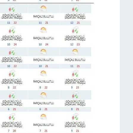
K
A
G
Z
U
İ