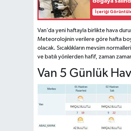
doğaya salınd
İçeriği Görüntül
Van’da yeni haftayla birlikte hava du
Meteorolojinin verilere göre hafta boy
olacak. Sıcaklıkların mevsim normalle
ve batılı yönlerden hafif, zaman zam
Van 5 Günlük Hav