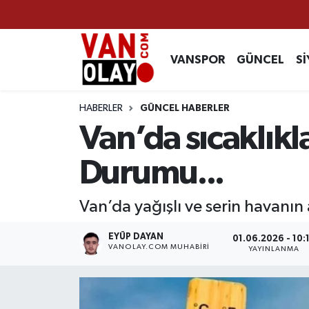
Vanspor
Van Nöbetçi Eczaneler
VANSPOR
GÜNCEL
Sİ
Güncel
Van Hava Durumu
HABERLER
GÜNCEL HABERLER
Siyaset
Van Namaz Vakitleri
Van’da sıcaklıkl
Ekonomi
Van Trafik Yoğunluk Haritası
Durumu...
Sağlık
Süper Lig Puan Durumu ve Fikstür
Van’da yağışlı ve serin havanın
Eğitim
Tüm Manşetler
EYÜP DAYAN
01.06.2026 - 10:
VANOLAY.COM MUHABIRI
YAYINLANMA
Bilim & Teknoloji
Son Dakika Haberleri
Dünya
Haber Arşivi