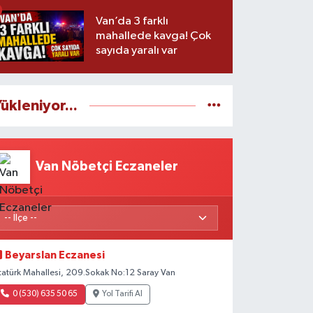
zaman başlayacak?
Van’da 3 farklı
mahallede kavga! Çok
sayıda yaralı var
ükleniyor...
Van Nöbetçi Eczaneler
Beyarslan Eczanesi
tatürk Mahallesi, 209.Sokak No:12 Saray Van
0 (530) 635 50 65
Yol Tarifi Al