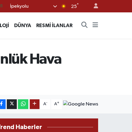
°
İpekyolu
18
25
32
LOJİ
DÜNYA
RESMİ İLANLAR
38
03
14
Günlük Hava
11
-
+
A
A
Trend Haberler