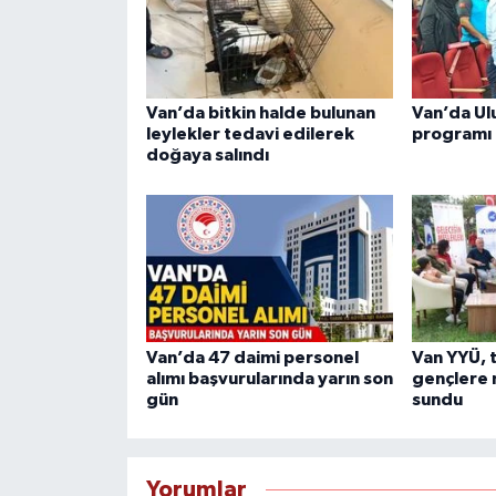
Van’da bitkin halde bulunan
Van’da Ul
leylekler tedavi edilerek
programı
doğaya salındı
Van’da 47 daimi personel
Van YYÜ, 
alımı başvurularında yarın son
gençlere 
gün
sundu
Yorumlar