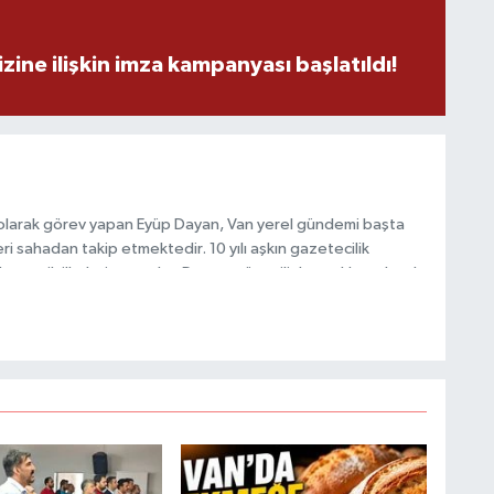
V
zine ilişkin imza kampanyası başlatıldı!
S
V
 olarak görev yapan Eyüp Dayan, Van yerel gündemi başta
i sahadan takip etmektedir. 10 yılı aşkın gazetecilik
C
 ve etik ilkeleri esas alan Dayan, güvenilir kaynaklara dayalı
V
 hızlı biçimde bilgilendirmektedir.
B