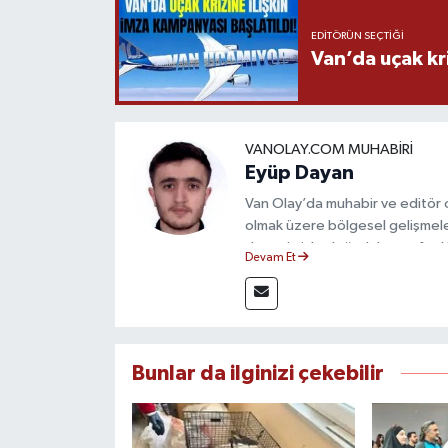
EDITÖRÜN SEÇTIĞI
Van’da uçak kri
VANOLAY.COM MUHABIRI
Eyüp Dayan
Van Olay’da muhabir ve editör
olmak üzere bölgesel gelişmeler
deneyimiyle doğruluk, tarafsızlık
Devam Et
haberleriyle kamuoyunu doğru ve
Bunlar da ilginizi çekebilir