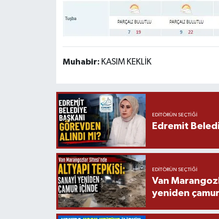
Muhabir:
KASIM KEKLİK
EDITÖRÜN SEÇTIĞI
Edremit Beledi
EDITÖRÜN SEÇTIĞI
Van Marangozla
yeniden çamur