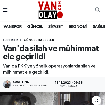
Vanspor
Van Nöbetçi Eczaneler
VANSPOR
GÜNCEL
SİYASET
EKONOMİ
SAĞLI
Güncel
Van Hava Durumu
HABERLER
GÜNCEL HABERLER
Siyaset
Van Namaz Vakitleri
Van'da silah ve mühimmat
Ekonomi
Van Trafik Yoğunluk Haritası
ele geçirildi
Sağlık
Süper Lig Puan Durumu ve Fikstür
Van'da PKK'ye yönelik operasyonlarda silah ve
mühimmat ele geçirildi.
Eğitim
Tüm Manşetler
SUAT TINK
18.11.2023 - 09:58
VANOLAY.COM MUHABIRI
YAYINLANMA
Bilim & Teknoloji
Son Dakika Haberleri
Dünya
Haber Arşivi