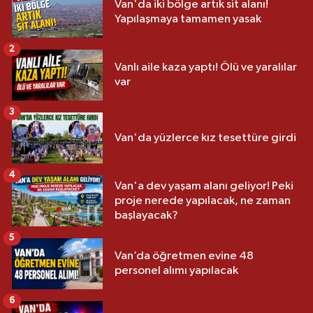
Van'da iki bölge artık sit alanı!
Yapılaşmaya tamamen yasak
2
Vanlı aile kaza yaptı! Ölü ve yaralılar
var
3
Van'da yüzlerce kız tesettüre girdi
4
Van'a dev yaşam alanı geliyor! Peki
proje nerede yapılacak, ne zaman
başlayacak?
5
Van’da öğretmen evine 48
personel alımı yapılacak
6