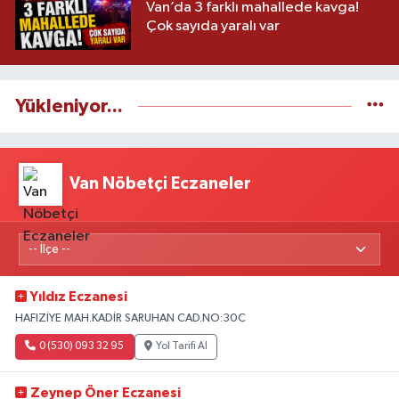
Van’da 3 farklı mahallede kavga!
Çok sayıda yaralı var
Yükleniyor...
Van Nöbetçi Eczaneler
Yıldız Eczanesi
HAFIZİYE MAH.KADİR SARUHAN CAD.NO:30C
0 (530) 093 32 95
Yol Tarifi Al
Zeynep Öner Eczanesi