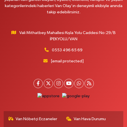
Onay Eczanesi
kategorilerindeki haberleri Van Olay’ın deneyimli ekibiyle anında
MERAŞEL FEVZİ ÇAKMAK CAD. KÜLTÜR SARAYI KIZILAY KAN MERKEZİ
takip edebilirsiniz.
KARŞISI DIŞ KAPI NO:25B
0 (432) 212 66 67
Yol Tarifi Al
Vali Mithatbey Mahallesi Kışla Yolu Caddesi No:29/B
Yenı Derman Eczanesi
İPEKYOLU/VAN
Hatuniye Mah. Özel Akdamar Hastanesi Karşısı Güven Evleri A.Blok No:7
Akdamar Hastanesi Acil yanı. İpekyolu. Hatuniye mahallesi terzioğlu, Eski
0553 496 65 69
ikinisan kedili kavşağı, 65100 Ipekyolu Van
[email protected]
0 (432) 216 14 84
Yol Tarifi Al
Hayat Eczanesi
Kışla Mah.Çınarlı Cad.1038 Sk.No:93 3-4
0 (432) 354 37 36
Yol Tarifi Al
Erdoğan Eczanesi
SEREFIYE MAHALLE URARTU SOKAK ESKİ İSTANBUL HAST. KRŞ. NO:6 B
Van Nöbetçi Eczaneler
Van Hava Durumu
0 (432) 215 82 65
Yol Tarifi Al