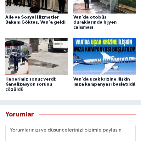
Aile ve Sosyal Hizmetler
Van’da otobüs
Bakanı Göktaş, Van'a geldi
duraklarında hijyen
çalışması
Haberimiz sonuç verdi:
Van’da uçak krizine ilişkin
Kanalizasyon sorunu
imza kampanyası başlatıldı!
çözüldü
Yorumlar