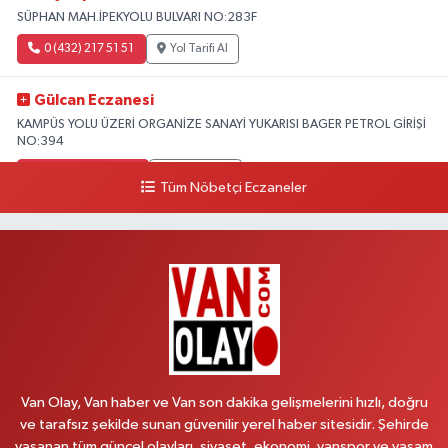
SÜPHAN MAH.İPEKYOLU BULVARI NO:283F
0 (432) 217 51 51
Yol Tarifi Al
Gülcan Eczanesi
KAMPÜS YOLU ÜZERİ ORGANİZE SANAYİ YUKARISI BAGER PETROL GİRİŞİ
NO:394
0 (533) 348 25 87
Yol Tarifi Al
Tüm Nöbetçi Eczaneler
Lütfiye Hanım Eczanesi
BAHÇİVAN MAH.15 TEMMUZ ŞEHİTLERİ CAD.NO:36B ÖZEL LOKMAN
HEKİM HASTANESİ ACİL KARŞISI
0 (501) 048 96 88
Yol Tarifi Al
Emek Eczanesi
MAHMUDİYE MAH.ATATÜRK CAD.NO:17B
Van Olay, Van haber ve Van son dakika gelişmelerini hızlı, doğru
0 (531) 621 69 65
Yol Tarifi Al
ve tarafsız şekilde sunan güvenilir yerel haber sitesidir. Şehirde
yaşanan tüm güncel olayları, siyaset, ekonomi, vanspor ve yaşam