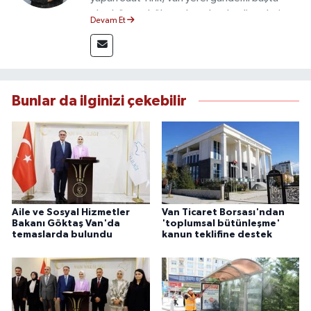
olmak üzere bölgesel ve ulusal gelişmeleri
Devam Et
yakından takip etmektedir. İletişim Fakültesi
mezunu olan Tink, sahadan edindiği bilgilerle
doğruluk, tarafsızlık ve etik ilkeler
çerçevesinde güvenilir ve hızlı habercilik
anlayışını benimsemektedir.
Bunlar da ilginizi çekebilir
Aile ve Sosyal Hizmetler
Van Ticaret Borsası'ndan
Bakanı Göktaş Van'da
'toplumsal bütünleşme'
temaslarda bulundu
kanun teklifine destek