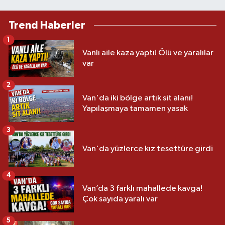
Trend Haberler
1
Vanlı aile kaza yaptı! Ölü ve yaralılar
var
2
Van'da iki bölge artık sit alanı!
Yapılaşmaya tamamen yasak
3
Van'da yüzlerce kız tesettüre girdi
4
Van’da 3 farklı mahallede kavga!
Çok sayıda yaralı var
5