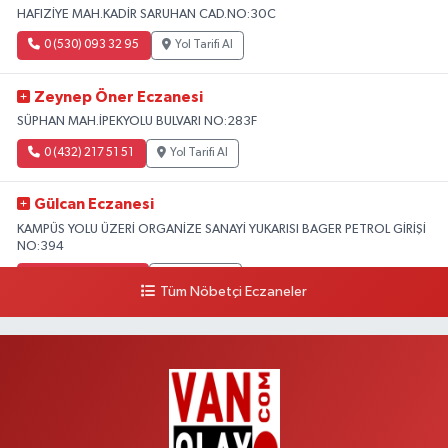
HAFIZİYE MAH.KADİR SARUHAN CAD.NO:30C
0 (530) 093 32 95
Yol Tarifi Al
Zeynep Öner Eczanesi
SÜPHAN MAH.İPEKYOLU BULVARI NO:283F
0 (432) 217 51 51
Yol Tarifi Al
Gülcan Eczanesi
KAMPÜS YOLU ÜZERİ ORGANİZE SANAYİ YUKARISI BAGER PETROL GİRİŞİ
NO:394
0 (533) 348 25 87
Yol Tarifi Al
Tüm Nöbetçi Eczaneler
Lütfiye Hanım Eczanesi
BAHÇİVAN MAH.15 TEMMUZ ŞEHİTLERİ CAD.NO:36B ÖZEL LOKMAN
HEKİM HASTANESİ ACİL KARŞISI
0 (501) 048 96 88
Yol Tarifi Al