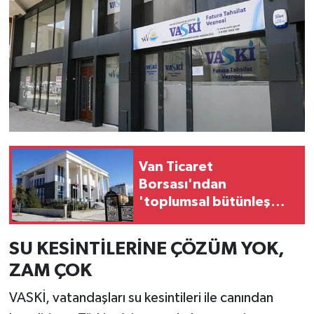
Van Ticaret
Borsası'ndan
'toplumsal bütünleşme'
kanun teklifine destek
SU KESİNTİLERİNE ÇÖZÜM YOK,
ZAM ÇOK
VASKİ, vatandaşları su kesintileri ile canından