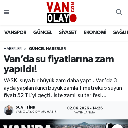
Vanspor
Van Nöbetçi Eczaneler
VANSPOR
GÜNCEL
SİYASET
EKONOMİ
SAĞLI
Güncel
Van Hava Durumu
HABERLER
GÜNCEL HABERLER
Siyaset
Van Namaz Vakitleri
Van’da su fiyatlarına zam
Ekonomi
Van Trafik Yoğunluk Haritası
yapıldı!
Sağlık
Süper Lig Puan Durumu ve Fikstür
VASKİ suya bir büyük zam daha yaptı. Van'da 3
ayda yapılan ikinci büyük zamla 1 metreküp suyun
Eğitim
Tüm Manşetler
fiyatı 52 TL’yi geçti. İşte zamlı su tarifesi…
SUAT TINK
02.06.2026 - 14:26
Bilim & Teknoloji
Son Dakika Haberleri
VANOLAY.COM MUHABIRI
YAYINLANMA
Dünya
Haber Arşivi