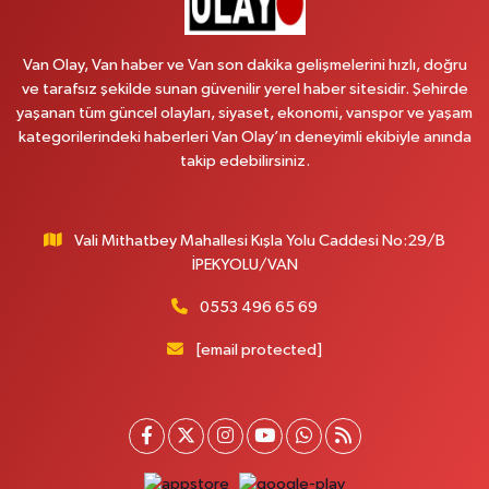
Emek Eczanesi
MAHMUDİYE MAH.ATATÜRK CAD.NO:17B
Van Olay, Van haber ve Van son dakika gelişmelerini hızlı, doğru
0 (531) 621 69 65
Yol Tarifi Al
ve tarafsız şekilde sunan güvenilir yerel haber sitesidir. Şehirde
yaşanan tüm güncel olayları, siyaset, ekonomi, vanspor ve yaşam
Onay Eczanesi
kategorilerindeki haberleri Van Olay’ın deneyimli ekibiyle anında
MERAŞEL FEVZİ ÇAKMAK CAD. KÜLTÜR SARAYI KIZILAY KAN MERKEZİ
takip edebilirsiniz.
KARŞISI DIŞ KAPI NO:25B
0 (432) 212 66 67
Yol Tarifi Al
Vali Mithatbey Mahallesi Kışla Yolu Caddesi No:29/B
Yenı Derman Eczanesi
İPEKYOLU/VAN
Hatuniye Mah. Özel Akdamar Hastanesi Karşısı Güven Evleri A.Blok No:7
Akdamar Hastanesi Acil yanı. İpekyolu. Hatuniye mahallesi terzioğlu, Eski
0553 496 65 69
ikinisan kedili kavşağı, 65100 Ipekyolu Van
[email protected]
0 (432) 216 14 84
Yol Tarifi Al
Hayat Eczanesi
Kışla Mah.Çınarlı Cad.1038 Sk.No:93 3-4
0 (432) 354 37 36
Yol Tarifi Al