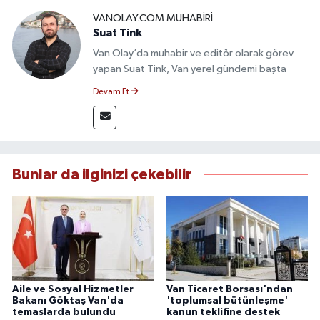
VANOLAY.COM MUHABIRI
Suat Tink
Van Olay’da muhabir ve editör olarak görev
yapan Suat Tink, Van yerel gündemi başta
olmak üzere bölgesel ve ulusal gelişmeleri
Devam Et
yakından takip etmektedir. İletişim Fakültesi
mezunu olan Tink, sahadan edindiği bilgilerle
doğruluk, tarafsızlık ve etik ilkeler
çerçevesinde güvenilir ve hızlı habercilik
anlayışını benimsemektedir.
Bunlar da ilginizi çekebilir
Aile ve Sosyal Hizmetler
Van Ticaret Borsası'ndan
Bakanı Göktaş Van'da
'toplumsal bütünleşme'
temaslarda bulundu
kanun teklifine destek