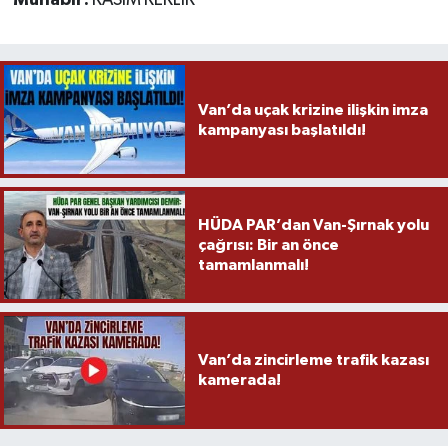
Muhabir:
KASIM KEKLİK
Van’da uçak krizine ilişkin imza
kampanyası başlatıldı!
HÜDA PAR’dan Van-Şırnak yolu
çağrısı: Bir an önce
tamamlanmalı!
Van’da zincirleme trafik kazası
kamerada!