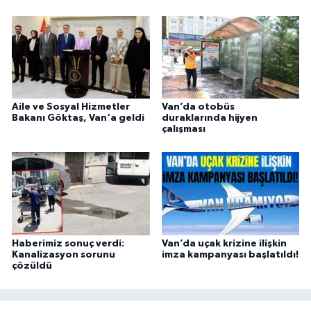
Aile ve Sosyal Hizmetler
Van’da otobüs
Bakanı Göktaş, Van'a geldi
duraklarında hijyen
çalışması
Haberimiz sonuç verdi:
Van’da uçak krizine ilişkin
Kanalizasyon sorunu
imza kampanyası başlatıldı!
çözüldü