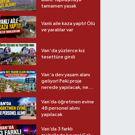
tamamen yasak
Vanlı aile kaza yaptı! Ölü
ve yaralılar var
Van'da yüzlerce kız
tesettüre girdi
Van'a dev yaşam alanı
geliyor! Peki proje
nerede yapılacak, ne
zaman başlayacak?
Van’da öğretmen evine
48 personel alımı
yapılacak
Van’da 3 farklı