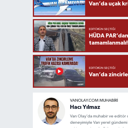
Van’da uçak kri
EDITÖRÜN SEÇTIĞI
HÜDA PAR’dan V
tamamlanmalı!
EDITÖRÜN SEÇTIĞI
Van’da zincirl
VANOLAY.COM MUHABIRI
Hacı Yılmaz
Van Olay’da muhabir ve editör ol
deneyimiyle Van yerel gündemi 