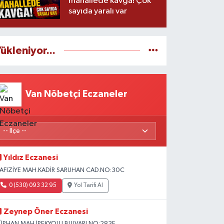
mahallede kavga! Çok
sayıda yaralı var
ükleniyor...
Van Nöbetçi Eczaneler
Yıldız Eczanesi
AFIZİYE MAH.KADİR SARUHAN CAD.NO:30C
0 (530) 093 32 95
Yol Tarifi Al
Zeynep Öner Eczanesi
ÜPHAN MAH.İPEKYOLU BULVARI NO:283F