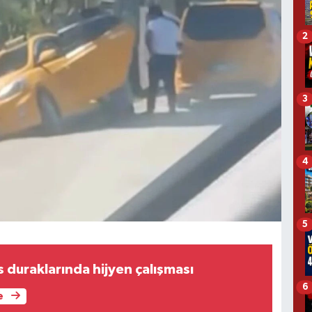
2
3
4
5
 duraklarında hijyen çalışması
6
e