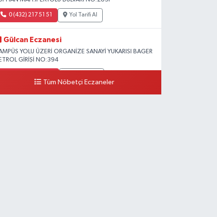
0 (432) 217 51 51
Yol Tarifi Al
Gülcan Eczanesi
AMPÜS YOLU ÜZERİ ORGANİZE SANAYİ YUKARISI BAGER
ETROL GİRİŞİ NO:394
0 (533) 348 25 87
Yol Tarifi Al
Tüm Nöbetçi Eczaneler
Lütfiye Hanım Eczanesi
AHÇİVAN MAH.15 TEMMUZ ŞEHİTLERİ CAD.NO:36B
ZEL LOKMAN HEKİM HASTANESİ ACİL KARŞISI
0 (501) 048 96 88
Yol Tarifi Al
Emek Eczanesi
AHMUDİYE MAH.ATATÜRK CAD.NO:17B
0 (531) 621 69 65
Yol Tarifi Al
Onay Eczanesi