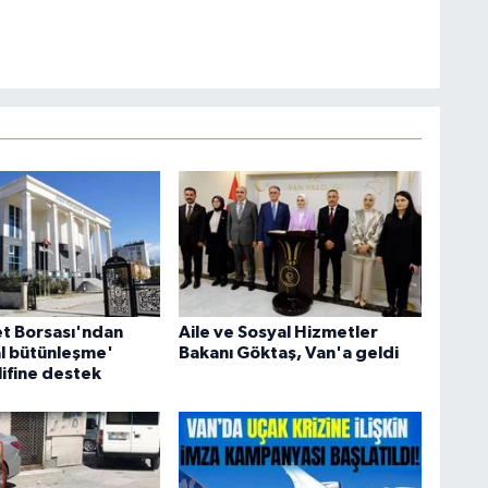
e katkı sunan Yılmaz, tarafsızlık, doğruluk ve etik ilkeler
M
e kamuoyunu güvenilir kaynaklara dayalı olarak
K
H
E
H
6
K
et Borsası'ndan
Aile ve Sosyal Hizmetler
l bütünleşme'
Bakanı Göktaş, Van'a geldi
lifine destek
S
K