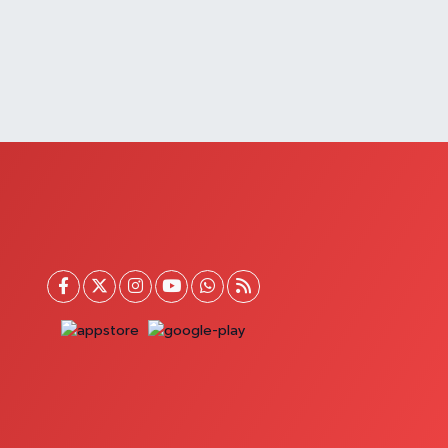
0 (432) 512 22 23
Yol Tarifi Al
Saray Eczanesi
TATÜRK MAHALLESİ 3 NİSAN CADDESİ NO:20
0 (432) 781 22 29
Yol Tarifi Al
Güzelsu Eczanesi
kpınar Mahallesi Hastane yolu üzeri Mezbaha Caddesi
o:1
0 (544) 718 97 64
Yol Tarifi Al