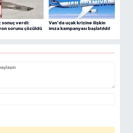
 sonuç verdi:
Van’da uçak krizine ilişkin
B
yon sorunu çözüldü
imza kampanyası başlatıldı!
N
V
Y
C