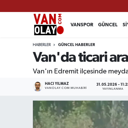
Vanspor
Van Nöbetçi Eczaneler
VANSPOR
GÜNCEL
Sİ
Güncel
Van Hava Durumu
HABERLER
GÜNCEL HABERLER
Siyaset
Van Namaz Vakitleri
Van'da ticari ar
Ekonomi
Van Trafik Yoğunluk Haritası
Van'ın Edremit ilçesinde meydan
Sağlık
Süper Lig Puan Durumu ve Fikstür
HACI YILMAZ
31.05.2026 - 11:2
VANOLAY.COM MUHABIRI
YAYINLANMA
Eğitim
Tüm Manşetler
Bilim & Teknoloji
Son Dakika Haberleri
Dünya
Haber Arşivi