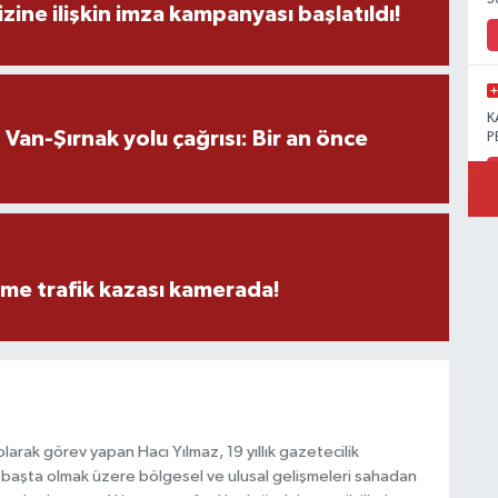
zine ilişkin imza kampanyası başlatıldı!
K
an-Şırnak yolu çağrısı: Bir an önce
P
B
Ö
eme trafik kazası kamerada!
M
arak görev yapan Hacı Yılmaz, 19 yıllık gazetecilik
başta olmak üzere bölgesel ve ulusal gelişmeleri sahadan