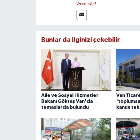
takip etmektedir. Editoryal sürec
Devam Et
çerçevesinde ürettiği haberlerl
bilgilendirmektedir.
Bunlar da ilginizi çekebilir
Aile ve Sosyal Hizmetler
Van Ticar
Bakanı Göktaş Van'da
'toplumsa
temaslarda bulundu
kanun tek