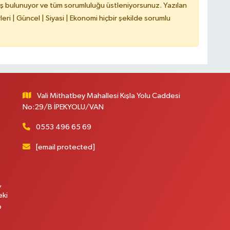
ş bulunuyor ve tüm sorumluluğu üstleniyorsunuz. Yazılan
ri | Güncel | Siyasi | Ekonomi hiçbir şekilde sorumlu
A
Vali Mithatbey Mahallesi Kışla Yolu Caddesi
A
N
No:29/B İPEKYOLU/VAN
0553 496 65 69
[email protected]
,
eki
p