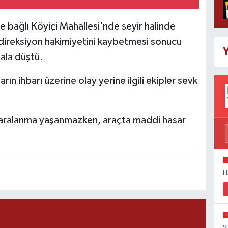
ne bağlı Köyiçi Mahallesi'nde seyir halinde
 direksiyon hakimiyetini kaybetmesi sonucu
Y
nala düştü.
n ihbarı üzerine olay yerine ilgili ekipler sevk
aralanma yaşanmazken, araçta maddi hasar
H
S