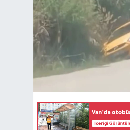
RESMİ İLANLAR
Van’da otobüs
İçeriği Görüntül