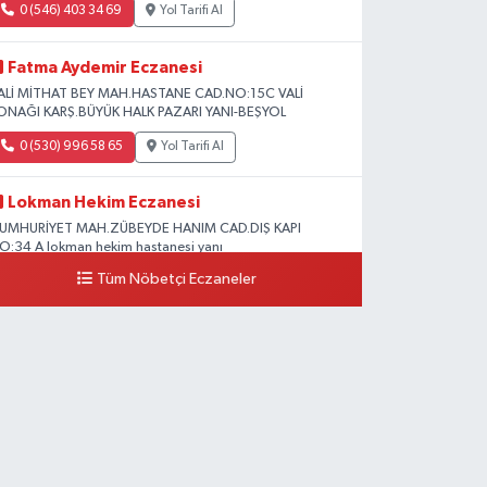
0 (546) 403 34 69
Yol Tarifi Al
Fatma Aydemir Eczanesi
ALİ MİTHAT BEY MAH.HASTANE CAD.NO:15C VALİ
ONAĞI KARŞ.BÜYÜK HALK PAZARI YANI-BEŞYOL
0 (530) 996 58 65
Yol Tarifi Al
Lokman Hekim Eczanesi
UMHURİYET MAH.ZÜBEYDE HANIM CAD.DIŞ KAPI
O:34 A lokman hekim hastanesi yanı
Tüm Nöbetçi Eczaneler
0 (432) 503 93 23
Yol Tarifi Al
Hekimoğlu Eczanesi
anyolu Caddesi Yeni Diş Hastanesi Yanı NO:102F
0 (541) 147 65 65
Yol Tarifi Al
Koç Eczanesi
UMHURİYET MAH.KONAK SK.NO:6