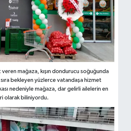
O
A
K
et veren mağaza, kışın dondurucu soğuğunda
Ş
e sıra bekleyen yüzlerce vatandaşa hizmet
K
sı nedeniyle mağaza, dar gelirli ailelerin en
ri olarak biliniyordu.
M