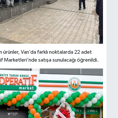
H
A
 ürünler, Van’da farklı noktalarda 22 adet
f Marketleri’nde satışa sunulacağı öğrenildi.
S
K
S
N