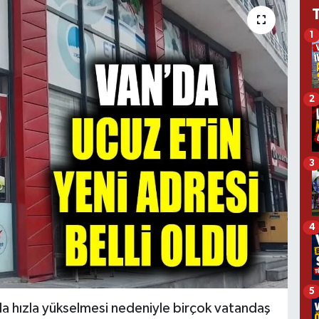
1
2
3
4
5
arda hızla yükselmesi nedeniyle birçok vatandaş