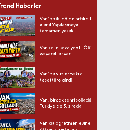
Trend Haberler
Van'da iki bölge artık sit
alanı! Yapılaşmaya
tamamen yasak
Vanlı aile kaza yaptı! Ölü
ve yaralılar var
Van'da yüzlerce kız
tesettüre girdi
Van, birçok şehri solladı!
Türkiye’de 5. sırada
Van’da öğretmen evine
48 personel alımı