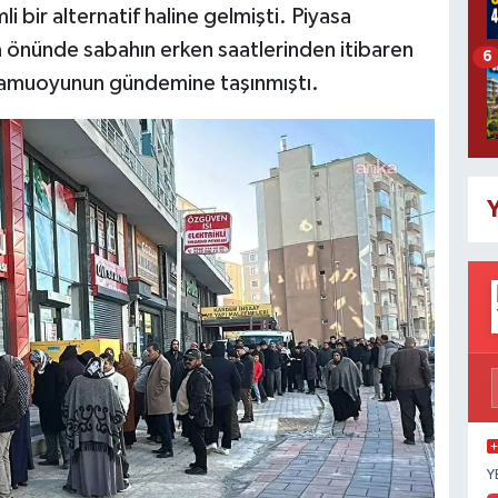
 bir alternatif haline gelmişti. Piyasa
za önünde sabahın erken saatlerinden itibaren
6
kamuoyunun gündemine taşınmıştı.
Y
Y