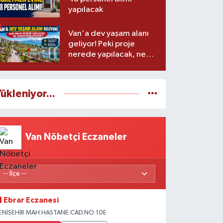
yapılacak
Van'a dev yaşam alanı
geliyor! Peki proje
nerede yapılacak, ne
zaman başlayacak?
ükleniyor...
Van Nöbetçi Eczaneler
Ebrar Eczanesi
ENİŞEHİR MAH.HASTANE CAD.NO:10E