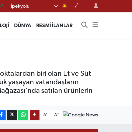
°
İpekyolu
18
17
32
LOJİ
DÜNYA
RESMİ İLANLAR
38
03
14
87
oktalardan biri olan Et ve Süt
luk yaşayan vatandaşların
Mağazası’nda satılan ürünlerin
-
+
A
A