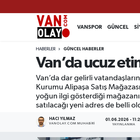
Vanspor
Van Nöbetçi Eczaneler
VANSPOR
GÜNCEL
Sİ
Güncel
Van Hava Durumu
HABERLER
GÜNCEL HABERLER
Siyaset
Van Namaz Vakitleri
Van’da ucuz etin
Ekonomi
Van Trafik Yoğunluk Haritası
Van’da dar gelirli vatandaşların
Kurumu Alipaşa Satış Mağazası k
Sağlık
Süper Lig Puan Durumu ve Fikstür
yoğun ilgi gösterdiği mağazanın
Eğitim
Tüm Manşetler
satılacağı yeni adres de belli ol
Bilim & Teknoloji
Son Dakika Haberleri
HACI YILMAZ
01.06.2026 - 11:
VANOLAY.COM MUHABIRI
YAYINLANMA
Dünya
Haber Arşivi