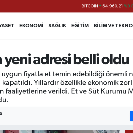
DOLAR
47,7436
%0.
EURO
55,2510
%0.
YASET
EKONOMİ
SAĞLIK
EĞİTİM
BİLİM VE TEKNO
STERLİN
64,4811
%0.
GRAM ALTIN
6660.55
%0.
BİST100
13.779
%-
 yeni adresi belli oldu
BITCOIN
64.960,21
%0.
 uygun fiyatla et temin edebildiği önemli n
apatıldı. Yıllardır özellikle ekonomik zor
 faaliyetlerine verildi. Et ve Süt Kurumu 
du.
25