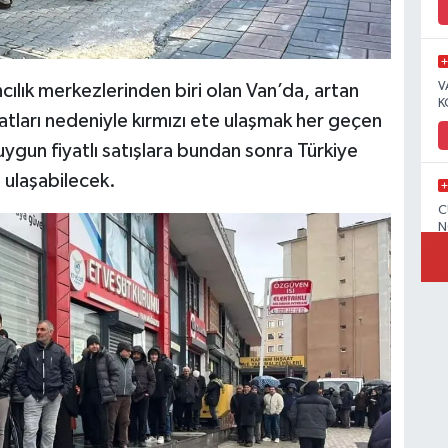
V
ılık merkezlerinden biri olan Van’da, artan
K
atları nedeniyle kırmızı ete ulaşmak her geçen
ygun fiyatlı satışlara bundan sonra Türkiye
 ulaşabilecek.
C
N
V
C