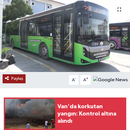
RESMİ İLANLAR
Paylaş
-
+
A
A
Van'da korkutan
yangın: Kontrol altına
alındı