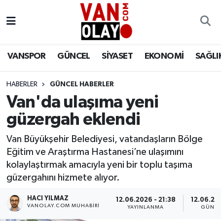
Vanspor
Van Nöbetçi Eczaneler
VANSPOR
GÜNCEL
SİYASET
EKONOMİ
SAĞLI
Güncel
Van Hava Durumu
HABERLER
GÜNCEL HABERLER
Siyaset
Van Namaz Vakitleri
Van'da ulaşıma yeni
Ekonomi
Van Trafik Yoğunluk Haritası
güzergah eklendi
Sağlık
Süper Lig Puan Durumu ve Fikstür
Van Büyükşehir Belediyesi, vatandaşların Bölge
Eğitim ve Araştırma Hastanesi’ne ulaşımını
Eğitim
Tüm Manşetler
kolaylaştırmak amacıyla yeni bir toplu taşıma
güzergahını hizmete alıyor.
Bilim & Teknoloji
Son Dakika Haberleri
HACI YILMAZ
12.06.2026 - 21:38
12.06.202
VANOLAY.COM MUHABIRI
YAYINLANMA
GÜNCE
Dünya
Haber Arşivi