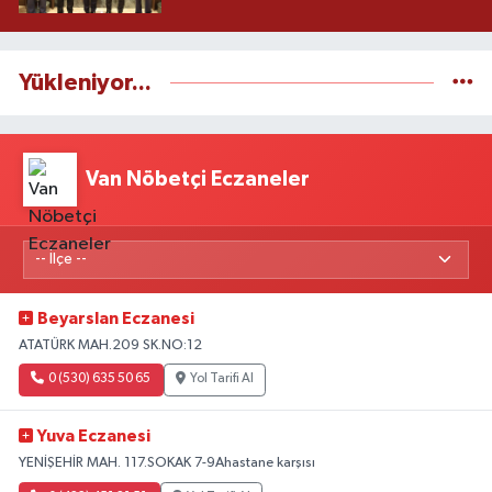
Yükleniyor...
Van Nöbetçi Eczaneler
Beyarslan Eczanesi
ATATÜRK MAH.209 SK.NO:12
0 (530) 635 50 65
Yol Tarifi Al
Yuva Eczanesi
YENİŞEHİR MAH. 117.SOKAK 7-9Ahastane karşısı