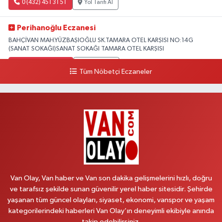
0 (432) 451 31 51
Yol Tarifi Al
Perihanoğlu Eczanesi
BAHÇİVAN MAH.YÜZBAŞIOĞLU SK.TAMARA OTEL KARŞISI NO:14G
(SANAT SOKAĞI)SANAT SOKAĞI TAMARA OTEL KARŞISI
0 (432) 216 24 25
Yol Tarifi Al
Tüm Nöbetçi Eczaneler
Aydın Eczanesi
Recep Tayyip Erdoğan Mah.Azerbaycan Cad.104 B
0 (538) 861 36 16
Yol Tarifi Al
Arjin Eczanesi
BEYAZIT MAH.ZEYLAN CADDESİ OKYANUS GİYİM YANI NO:1
0 (535) 014 85 70
Yol Tarifi Al
Van Olay, Van haber ve Van son dakika gelişmelerini hızlı, doğru
ve tarafsız şekilde sunan güvenilir yerel haber sitesidir. Şehirde
Afşar Eczanesi
yaşanan tüm güncel olayları, siyaset, ekonomi, vanspor ve yaşam
Kazım Karabekir cad.Eski Araştırma Hastanesi karşısı (kent park karşısı )
kategorilerindeki haberleri Van Olay’ın deneyimli ekibiyle anında
Kaval iş merkezi No: 156 B
takip edebilirsiniz.