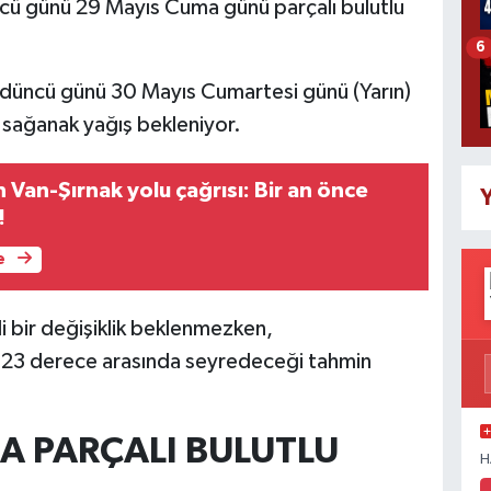
cü günü 29 Mayıs Cuma günü parçalı bulutlu
6
düncü günü 30 Mayıs Cumartesi günü (Yarın)
lü sağanak yağış bekleniyor.
Van-Şırnak yolu çağrısı: Bir an önce
Y
!
e
i bir değişiklik beklenmezken,
e 23 derece arasında seyredeceği tahmin
A PARÇALI BULUTLU
H