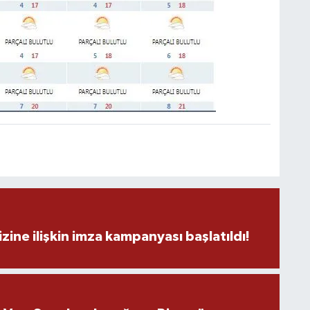
C
A
A
N
zine ilişkin imza kampanyası başlatıldı!