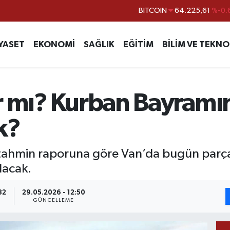
DOLAR
47,7143
%0.
EURO
55,0317
%-0.
YASET
EKONOMİ
SAĞLIK
EĞİTİM
BİLİM VE TEKNO
STERLİN
64,2463
%0.
GRAM ALTIN
6510.40
%0.
BİST100
13.799
%
r mı? Kurban Bayramın
BITCOIN
64.225,61
%-0.
k?
tahmin raporuna göre Van’da bugün parçalı
lacak.
32
29.05.2026 - 12:50
GÜNCELLEME