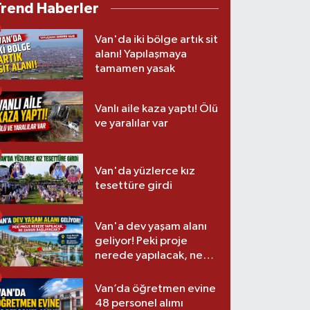
Trend Haberler
Van'da iki bölge artık sit
alanı! Yapılaşmaya
tamamen yasak
Vanlı aile kaza yaptı! Ölü
ve yaralılar var
Van'da yüzlerce kız
tesettüre girdi
Van'a dev yaşam alanı
geliyor! Peki proje
nerede yapılacak, ne
zaman başlayacak?
Van’da öğretmen evine
48 personel alımı