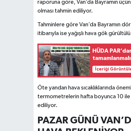
raporuna göre, Van’da Bayramın üçün
olması tahmin ediliyor.
Tahminlere göre Van’da Bayramın dör
itibarıyla ise yağışlı hava gök gürültü
HÜDA PAR’dan 
tamamlanmalı
İçeriği Görüntül
Öte yandan hava sıcaklıklarında öneml
termometrelerin hafta boyunca 10 il
ediliyor.
PAZAR GÜNÜ VAN’D