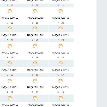
M
K
H
E
H
6
K