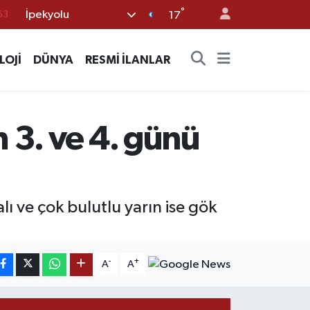
°
İpekyolu
16
17
02
LOJİ
DÜNYA
RESMİ İLANLAR
07
45
70
 3. ve 4. günü
63
 ve çok bulutlu yarın ise gök
-
+
A
A