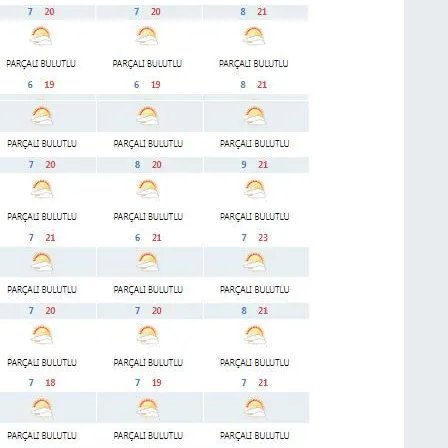
S
K
B
N
V
Y