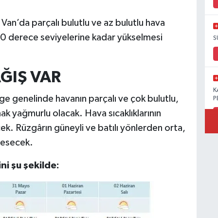
Van’da parçalı bulutlu ve az bulutlu hava
e 20 derece seviyelerine kadar yükselmesi
S
ĞIŞ VAR
K
e genelinde havanın parçalı ve çok bulutlu,
P
nak yağmurlu olacak. Hava sıcaklıklarının
k. Rüzgârın güneyli ve batılı yönlerden orta,
 esecek.
B
Ö
i şu şekilde:
M