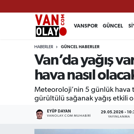
Vanspor
Van Nöbetçi Eczaneler
VANSPOR
GÜNCEL
Sİ
Güncel
Van Hava Durumu
HABERLER
GÜNCEL HABERLER
Siyaset
Van Namaz Vakitleri
Van’da yağış va
Ekonomi
Van Trafik Yoğunluk Haritası
hava nasıl olaca
Sağlık
Süper Lig Puan Durumu ve Fikstür
Meteoroloji’nin 5 günlük hava 
gürültülü sağanak yağış etkili o
Eğitim
Tüm Manşetler
EYÜP DAYAN
29.05.2026 - 10:
Bilim & Teknoloji
Son Dakika Haberleri
VANOLAY.COM MUHABIRI
YAYINLANMA
Dünya
Haber Arşivi