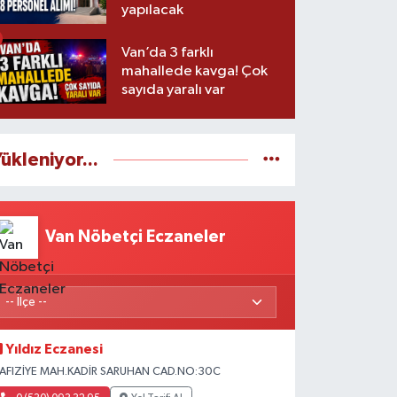
yapılacak
Van’da 3 farklı
mahallede kavga! Çok
sayıda yaralı var
ükleniyor...
Van Nöbetçi Eczaneler
Yıldız Eczanesi
AFIZİYE MAH.KADİR SARUHAN CAD.NO:30C