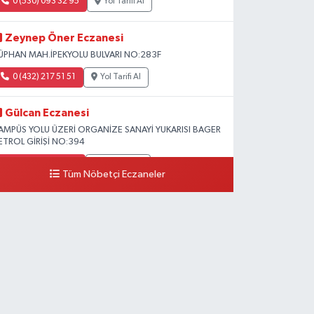
0 (530) 093 32 95
Yol Tarifi Al
Zeynep Öner Eczanesi
ÜPHAN MAH.İPEKYOLU BULVARI NO:283F
0 (432) 217 51 51
Yol Tarifi Al
Gülcan Eczanesi
AMPÜS YOLU ÜZERİ ORGANİZE SANAYİ YUKARISI BAGER
ETROL GİRİŞİ NO:394
0 (533) 348 25 87
Yol Tarifi Al
Tüm Nöbetçi Eczaneler
Lütfiye Hanım Eczanesi
AHÇİVAN MAH.15 TEMMUZ ŞEHİTLERİ CAD.NO:36B
ZEL LOKMAN HEKİM HASTANESİ ACİL KARŞISI
0 (501) 048 96 88
Yol Tarifi Al
Emek Eczanesi
AHMUDİYE MAH.ATATÜRK CAD.NO:17B