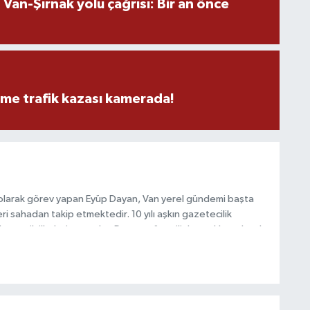
an-Şırnak yolu çağrısı: Bir an önce
eme trafik kazası kamerada!
 olarak görev yapan Eyüp Dayan, Van yerel gündemi başta
i sahadan takip etmektedir. 10 yılı aşkın gazetecilik
 ve etik ilkeleri esas alan Dayan, güvenilir kaynaklara dayalı
 hızlı biçimde bilgilendirmektedir.