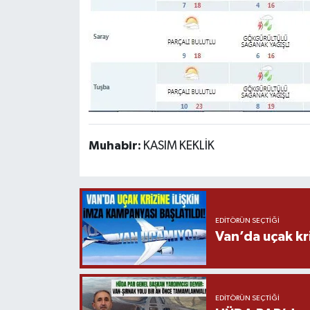
Muhabir:
KASIM KEKLİK
EDITÖRÜN SEÇTIĞI
Van’da uçak kri
EDITÖRÜN SEÇTIĞI