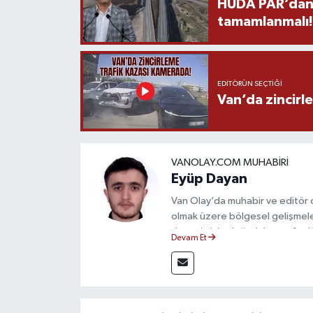
HÜDA PAR’dan V
tamamlanmalı!
EDITÖRÜN SEÇTIĞI
Van’da zincirl
VANOLAY.COM MUHABIRI
Eyüp Dayan
Van Olay’da muhabir ve editör
olmak üzere bölgesel gelişmeler
deneyimiyle doğruluk, tarafsızlık
Devam Et
haberleriyle kamuoyunu doğru ve