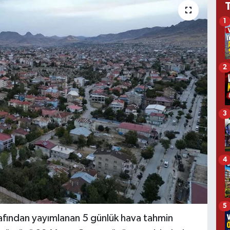
1
2
3
4
5
fından yayımlanan 5 günlük hava tahmin