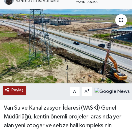
VANOLAY.COM MUHABIRI
YAYINLANMA
RESMİ İLANLAR
Paylaş
-
+
A
A
Van Su ve Kanalizasyon İdaresi (VASKİ) Genel
Müdürlüğü, kentin önemli projeleri arasında yer
alan yeni otogar ve sebze hali kompleksinin