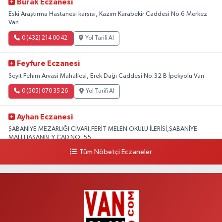
Burak Eczanesi
Eski Araştırma Hastanesi karşısı, Kazım Karabekir Caddesi No:6 Merkez
Van
0 (432) 214 00 42
Yol Tarifi Al
Feyfure Eczanesi
Seyit Fehim Arvasi Mahallesi, Erek Dağı Caddesi No:32 B İpekyolu Van
0 (505) 070 35 26
Yol Tarifi Al
Ayhan Eczanesi
ŞABANİYE MEZARLIĞI CİVARI,FERİT MELEN OKULU İLERİSİ,ŞABANİYE
MAH.HASANBEY CAD.NO: 55
Tüm Nöbetçi Eczaneler
0 (505) 636 94 65
Yol Tarifi Al
Baran Eczanesi
ŞEHİT JANDARMA BİNBAŞI KIVANÇ CESUR MAH.VALİ MÜNİR KARALOĞLU
CAD.DIŞ KAPI NO:6D
0 (538) 376 47 15
Yol Tarifi Al