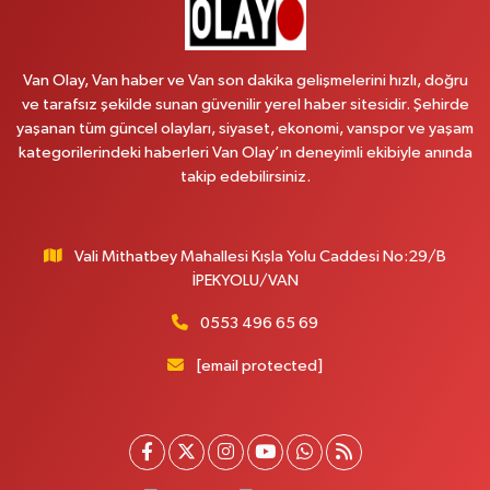
Vitamin Eczanesi
VANYOLU MAH.KARAYUSUF BEY BULVARI NO:99-B DİŞ HASTANESİ
Van Olay, Van haber ve Van son dakika gelişmelerini hızlı, doğru
KARŞISI
ve tarafsız şekilde sunan güvenilir yerel haber sitesidir. Şehirde
0 (432) 351 02 96
Yol Tarifi Al
yaşanan tüm güncel olayları, siyaset, ekonomi, vanspor ve yaşam
kategorilerindeki haberleri Van Olay’ın deneyimli ekibiyle anında
takip edebilirsiniz.
Koç Eczanesi
CUMHURİYET MAH.KONAK SK.NO:6
0 (530) 442 24 65
Yol Tarifi Al
Vali Mithatbey Mahallesi Kışla Yolu Caddesi No:29/B
İPEKYOLU/VAN
Engin Eczanesi
Beyazıt mah.zeylan cad.no:46 A
0553 496 65 69
0 (432) 351 55 50
Yol Tarifi Al
[email protected]
Muhammed Eczanesi
MAHMUDİYE MAH.ATATÜRK CAD.NO:29 D
0 (432) 712 22 87
Yol Tarifi Al