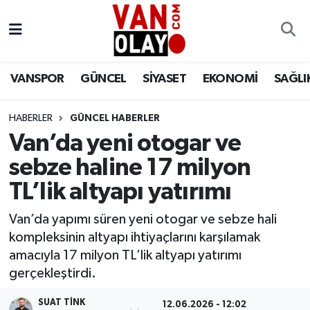
Vanspor
Van Nöbetçi Eczaneler
VANSPOR
GÜNCEL
SİYASET
EKONOMİ
SAĞLI
Güncel
Van Hava Durumu
HABERLER
GÜNCEL HABERLER
Siyaset
Van Namaz Vakitleri
Van’da yeni otogar ve
Ekonomi
Van Trafik Yoğunluk Haritası
sebze haline 17 milyon
TL’lik altyapı yatırımı
Sağlık
Süper Lig Puan Durumu ve Fikstür
Van’da yapımı süren yeni otogar ve sebze hali
Eğitim
Tüm Manşetler
kompleksinin altyapı ihtiyaçlarını karşılamak
amacıyla 17 milyon TL’lik altyapı yatırımı
Bilim & Teknoloji
Son Dakika Haberleri
gerçekleştirdi.
Dünya
Haber Arşivi
SUAT TINK
12.06.2026 - 12:02