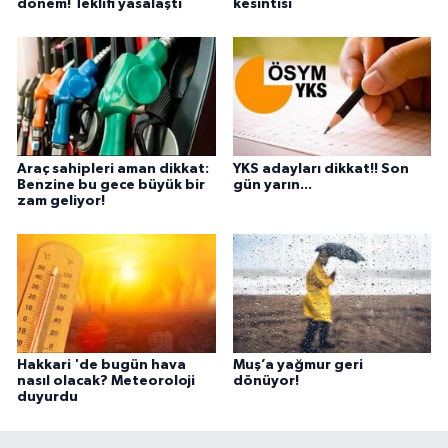
dönem! Teklifi yasalaştı
kesintisi
Araç sahipleri aman dikkat:
YKS adayları dikkat!! Son
Benzine bu gece büyük bir
gün yarın...
zam geliyor!
Hakkari 'de bugün hava
Muş’a yağmur geri
nasıl olacak? Meteoroloji
dönüyor!
duyurdu