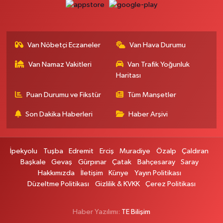
Otogar Eczanesi
İstasyon Mahallesi Terminal Cad. Dış kapı No:17A Defterdarlık Maliye
Vepsaş Yanı
Van Nöbetçi Eczaneler
Van Hava Durumu
0 (501) 155 62 65
Yol Tarifi Al
Van Namaz Vakitleri
Van Trafik Yoğunluk
Haritası
Burak Eczanesi
KAZIM KARABEKIR CADDE ESKİ ARAŞTIRMA HASTANESİ KARŞISI NO:6
Puan Durumu ve Fikstür
Tüm Manşetler
VANsemaver kavşağı yukarısı maraş caddesi ipekyolu kent parkı karşısı
Son Dakika Haberleri
Haber Arşivi
0 (432) 214 00 42
Yol Tarifi Al
Tarçın Eczanesi
İpekyolu
Tuşba
Edremit
Erciş
Muradiye
Özalp
Çaldıran
Tarçın eczanesi Cevdetpasa mahallesi ikinisan caddesi 2A Gross (eski
Başkale
Gevaş
Gürpınar
Çatak
Bahçesaray
Saray
ekovan) karşısı Dilan Polat güzellik salonu yanı İpekyolu Van
Hakkımızda
İletişim
Künye
Yayın Politikası
0 (432) 504 08 04
Yol Tarifi Al
Düzeltme Politikası
Gizlilik & KVKK
Çerez Politikası
Başkale Eczanesi
Haber Yazılımı:
TE Bilişim
HAFIZİYE MAH.MAHMUT ERTUŞ CAD.NO:44 A