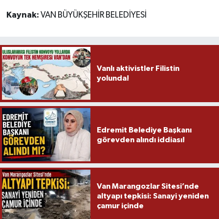
Kaynak:
VAN BÜYÜKŞEHİR BELEDİYESİ
Vanlı aktivistler Filistin
yolunda!
Edremit Belediye Başkanı
görevden alındı iddiası!
Van Marangozlar Sitesi’nde
altyapı tepkisi: Sanayi yeniden
çamur içinde