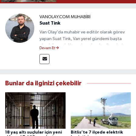
VANOLAY.COM MUHABIRI
Suat Tink
Van Olay’da muhabir ve editör olarak görev
yapan Suat Tink, Van yerel gündemi başta
olmak üzere bölgesel ve ulusal gelişmeleri
Devam Et
yakından takip etmektedir. İletişim Fakültesi
mezunu olan Tink, sahadan edindiği bilgilerle
doğruluk, tarafsızlık ve etik ilkeler
çerçevesinde güvenilir ve hızlı habercilik
anlayışını benimsemektedir.
Bunlar da ilginizi çekebilir
18 yaş altı suçlular için yeni
Bitlis’te 7 ilçede elektrik