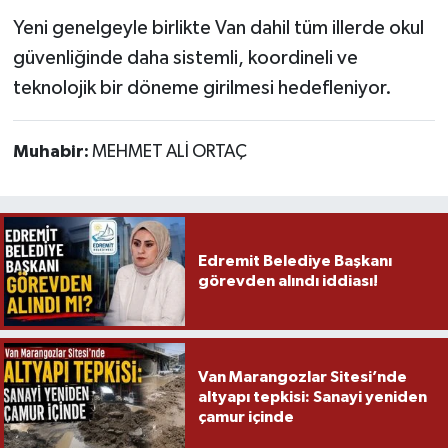
Yeni genelgeyle birlikte Van dahil tüm illerde okul
güvenliğinde daha sistemli, koordineli ve
teknolojik bir döneme girilmesi hedefleniyor.
Muhabir:
MEHMET ALİ ORTAÇ
Edremit Belediye Başkanı
görevden alındı iddiası!
Van Marangozlar Sitesi’nde
altyapı tepkisi: Sanayi yeniden
çamur içinde