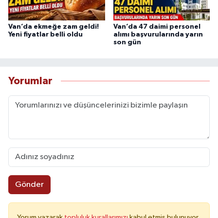
Van’da ekmeğe zam geldi!
Van’da 47 daimi personel
Yeni fiyatlar belli oldu
alımı başvurularında yarın
son gün
Yorumlar
Gönder
Yorum yazarak
topluluk kurallarımızı
kabul etmiş bulunuyor