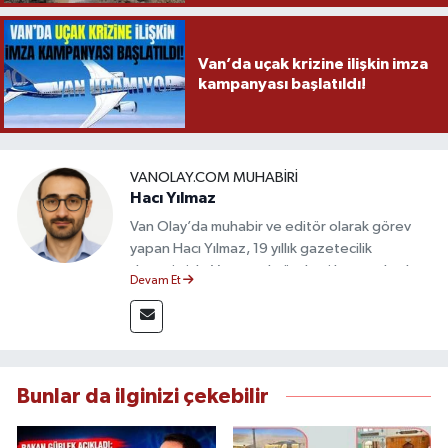
Van’da uçak krizine ilişkin imza
kampanyası başlatıldı!
VANOLAY.COM MUHABIRI
Hacı Yılmaz
Van Olay’da muhabir ve editör olarak görev
yapan Hacı Yılmaz, 19 yıllık gazetecilik
deneyimiyle Van yerel gündemi başta olmak
Devam Et
üzere bölgesel ve ulusal gelişmeleri sahadan
takip etmektedir. Editoryal sürece katkı sunan
Yılmaz, tarafsızlık, doğruluk ve etik ilkeler
çerçevesinde ürettiği haberlerle kamuoyunu
güvenilir kaynaklara dayalı olarak
Bunlar da ilginizi çekebilir
bilgilendirmektedir.