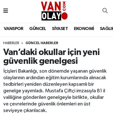
Vanspor
Van Nöbetçi Eczaneler
VANSPOR
GÜNCEL
SİYASET
EKONOMİ
SAĞLI
Güncel
Van Hava Durumu
HABERLER
GÜNCEL HABERLER
Siyaset
Van Namaz Vakitleri
Van’daki okullar için yeni
Ekonomi
Van Trafik Yoğunluk Haritası
güvenlik genelgesi
Sağlık
Süper Lig Puan Durumu ve Fikstür
İçişleri Bakanlığı, son dönemde yaşanan güvenlik
olaylarının ardından eğitim kurumlarında alınacak
Eğitim
Tüm Manşetler
tedbirleri yeniden düzenleyen kapsamlı bir
genelge yayımladı. Mustafa Çiftçi imzasıyla 81 il
Bilim & Teknoloji
Son Dakika Haberleri
valiliğine gönderilen genelgeyle birlikte, okullar
ve çevrelerinde güvenlik önlemleri en üst
Dünya
Haber Arşivi
seviyeye çıkarılacak.