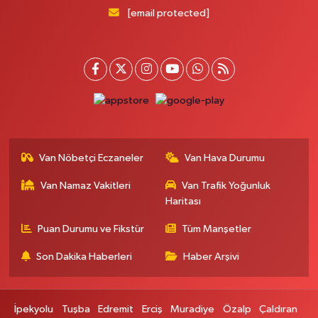
Mahya Eczanesi
[email protected]
Zübeyde Hanım Caddesi, No:82 C İpekyolu Van
0 (432) 215 77 65
Yol Tarifi Al
Ferhat Eczanesi
Urartu Sokak, Eski İstanbul Hastanesi karşısı No:4 C İpekyolu Van
0 (555) 063 64 65
Yol Tarifi Al
Van Nöbetçi Eczaneler
Van Hava Durumu
Kardelen Eczanesi
Akköprü Mahallesi, Defterdarlık Caddesi No:36 Tuşba Van
Van Namaz Vakitleri
Van Trafik Yoğunluk
0 (432) 215 54 51
Yol Tarifi Al
Haritası
Puan Durumu ve Fikstür
Tüm Manşetler
Gündüz Eczanesi
Cumhuriyet Mahallesi, Atatürk Caddesi No:39 A Özalp Van
Son Dakika Haberleri
Haber Arşivi
0 (432) 712 27 27
Yol Tarifi Al
İpekyolu
Tuşba
Edremit
Erciş
Muradiye
Özalp
Çaldıran
Merve Eczanesi