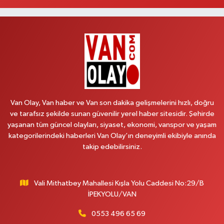
Aydın Eczanesi
Recep Tayyip Erdoğan Mahallesi, Azerbaycan Caddesi No:104 B
Çaldıran Van
0 (538) 861 36 16
Yol Tarifi Al
Arjin Eczanesi
Beyazıt Mahallesi, Zeylan Caddesi No:1 Erciş Van
0 (535) 014 85 70
Yol Tarifi Al
Van Olay, Van haber ve Van son dakika gelişmelerini hızlı, doğru
ve tarafsız şekilde sunan güvenilir yerel haber sitesidir. Şehirde
Afşar Eczanesi
yaşanan tüm güncel olayları, siyaset, ekonomi, vanspor ve yaşam
Kazım Karabekir Caddesi No:156 B İpekyolu Van
kategorilerindeki haberleri Van Olay’ın deneyimli ekibiyle anında
takip edebilirsiniz.
0 (432) 214 02 40
Yol Tarifi Al
Gürpınar Eczanesi
Vali Mithatbey Mahallesi Kışla Yolu Caddesi No:29/B
Akpınar Mahallesi, Milli Egemenlik Caddesi No:7 A Gürpınar Van
İPEKYOLU/VAN
0 (506) 065 26 65
Yol Tarifi Al
0553 496 65 69