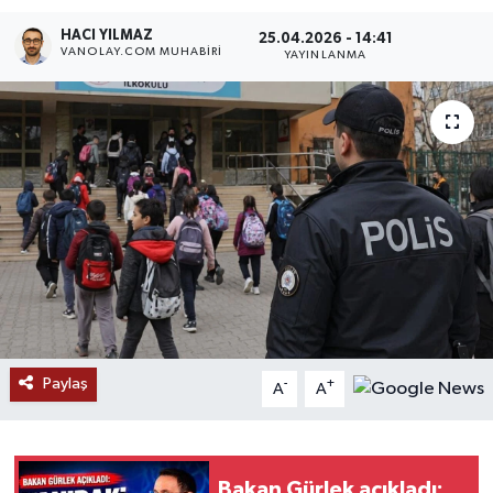
HACI YILMAZ
RESMİ İLANLAR
25.04.2026 - 14:41
VANOLAY.COM MUHABIRI
YAYINLANMA
Paylaş
-
+
A
A
Bakan Gürlek açıkladı: