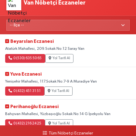
Van Nöbetçi Eczaneler
Beyarslan Eczanesi
Atatürk Mahallesi, 209.Sokak No:12 Saray Van
0 (530) 635 50 65
Yol Tarifi Al
Yuva Eczanesi
Yenişehir Mahallesi, 117.Sokak No:7-9 A Muradiye Van
0 (432) 451 31 51
Yol Tarifi Al
Perihanoğlu Eczanesi
Bahçıvan Mahallesi, Yüzbaşıoğlu Sokak No:14 G İpekyolu Van
0 (432) 216 24 25
Yol Tarifi Al
Tüm Nöbetçi Eczaneler