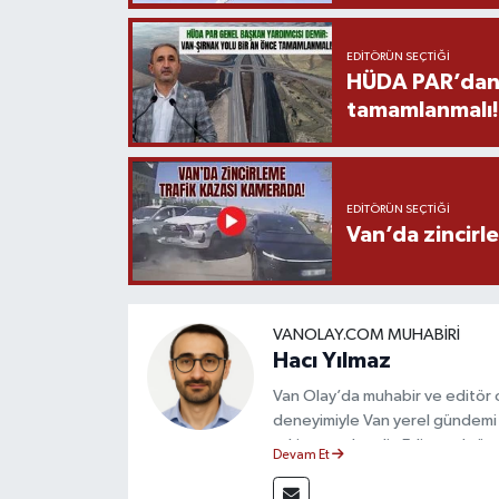
EDITÖRÜN SEÇTIĞI
HÜDA PAR’dan V
tamamlanmalı!
EDITÖRÜN SEÇTIĞI
Van’da zincirl
VANOLAY.COM MUHABIRI
Hacı Yılmaz
Van Olay’da muhabir ve editör ol
deneyimiyle Van yerel gündemi 
takip etmektedir. Editoryal sürec
Devam Et
çerçevesinde ürettiği haberlerl
bilgilendirmektedir.