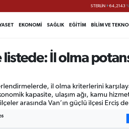
GRAM ALTIN
6500.87
%0.
BİST100
13.799
%
YASET
EKONOMİ
SAĞLIK
EĞİTİM
BİLİM VE TEKNO
BITCOIN
64.643,95
%0.
DOLAR
47,6704
EURO
55,0406
%-0.
 listede: İl olma potan
STERLİN
64,2143
lendirmelerde, il olma kriterlerini karşıl
onomik kapasite, ulaşım ağı, kamu hizmetl
ilçeler arasında Van’ın güçlü ilçesi Erciş de 
26