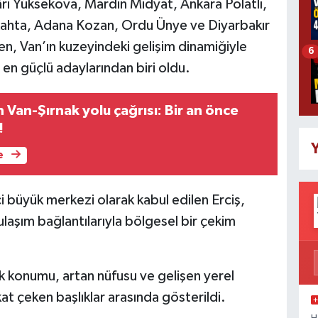
âri Yüksekova, Mardin Midyat, Ankara Polatlı,
ahta, Adana Kozan, Ordu Ünye ve Diyarbakır
en, Van’ın kuzeyindeki gelişim dinamiğiyle
6
en güçlü adaylarından biri oldu.
Van-Şırnak yolu çağrısı: Bir an önce
!
Y
e
i büyük merkezi olarak kabul edilen Erciş,
 ulaşım bağlantılarıyla bölgesel bir çekim
ik konumu, artan nüfusu ve gelişen yerel
at çeken başlıklar arasında gösterildi.