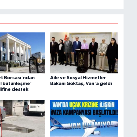
S
K
B
N
et Borsası'ndan
Aile ve Sosyal Hizmetler
l bütünleşme'
Bakanı Göktaş, Van'a geldi
lifine destek
V
Y