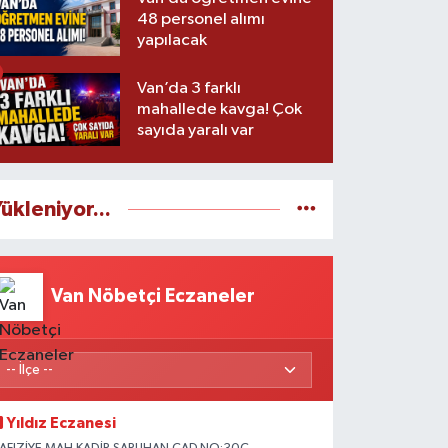
48 personel alımı
yapılacak
Van’da 3 farklı
mahallede kavga! Çok
sayıda yaralı var
ükleniyor...
Van Nöbetçi Eczaneler
Yıldız Eczanesi