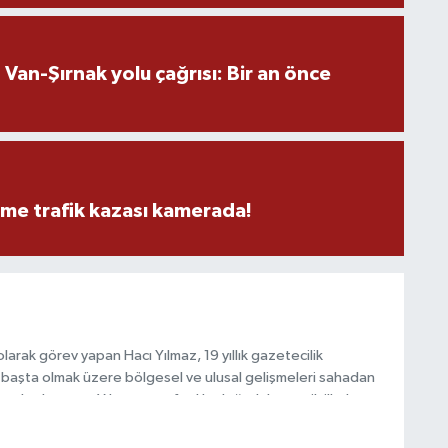
M
an-Şırnak yolu çağrısı: Bir an önce
M
K
eme trafik kazası kamerada!
H
E
H
6
arak görev yapan Hacı Yılmaz, 19 yıllık gazetecilik
başta olmak üzere bölgesel ve ulusal gelişmeleri sahadan
e katkı sunan Yılmaz, tarafsızlık, doğruluk ve etik ilkeler
K
e kamuoyunu güvenilir kaynaklara dayalı olarak