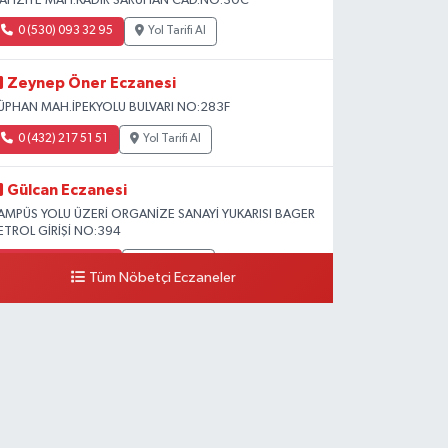
AFIZİYE MAH.KADİR SARUHAN CAD.NO:30C
0 (530) 093 32 95
Yol Tarifi Al
Zeynep Öner Eczanesi
ÜPHAN MAH.İPEKYOLU BULVARI NO:283F
0 (432) 217 51 51
Yol Tarifi Al
Gülcan Eczanesi
AMPÜS YOLU ÜZERİ ORGANİZE SANAYİ YUKARISI BAGER
ETROL GİRİŞİ NO:394
0 (533) 348 25 87
Yol Tarifi Al
Tüm Nöbetçi Eczaneler
Lütfiye Hanım Eczanesi
AHÇİVAN MAH.15 TEMMUZ ŞEHİTLERİ CAD.NO:36B
ZEL LOKMAN HEKİM HASTANESİ ACİL KARŞISI
0 (501) 048 96 88
Yol Tarifi Al
Emek Eczanesi