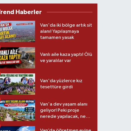
Trend Haberler
Van'da iki bölge artık sit
alanı! Yapılaşmaya
tamamen yasak
Vanlı aile kaza yaptı! Ölü
ve yaralılar var
Van'da yüzlerce kız
tesettüre girdi
Van'a dev yaşam alanı
geliyor! Peki proje
nerede yapılacak, ne
zaman başlayacak?
Van’da öğretmen evine