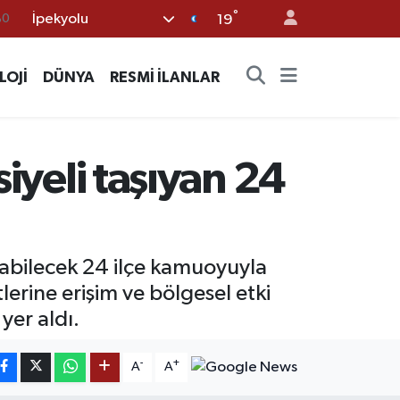
°
İpekyolu
12
19
70
LOJİ
DÜNYA
RESMİ İLANLAR
16
%0
08
siyeli taşıyan 24
%0
ayabilecek 24 ilçe kamuoyuyla
erine erişim ve bölgesel etki
yer aldı.
-
+
A
A