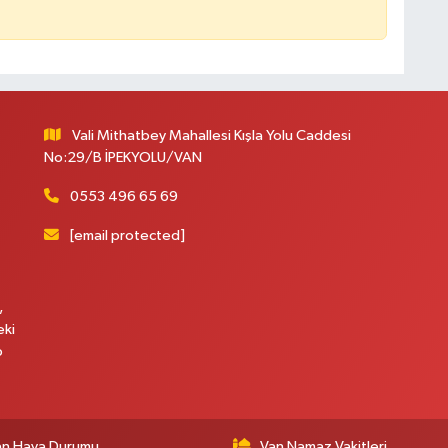
Vali Mithatbey Mahallesi Kışla Yolu Caddesi
No:29/B İPEKYOLU/VAN
0553 496 65 69
[email protected]
,
eki
p
an Hava Durumu
Van Namaz Vakitleri