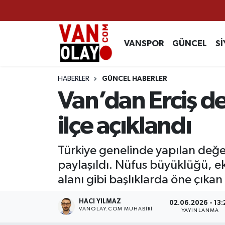
Vanspor
Van Nöbetçi Eczaneler
VANSPOR
GÜNCEL
Sİ
Güncel
Van Hava Durumu
HABERLER
GÜNCEL HABERLER
Siyaset
Van Namaz Vakitleri
Van’dan Erciş de
Ekonomi
Van Trafik Yoğunluk Haritası
ilçe açıklandı
Sağlık
Süper Lig Puan Durumu ve Fikstür
Türkiye genelinde yapılan değer
paylaşıldı. Nüfus büyüklüğü, ek
Eğitim
Tüm Manşetler
alanı gibi başlıklarda öne çıkan 
Bilim & Teknoloji
Son Dakika Haberleri
HACI YILMAZ
02.06.2026 - 13:
VANOLAY.COM MUHABIRI
YAYINLANMA
Dünya
Haber Arşivi