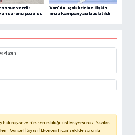
 sonuç verdi:
Van’da uçak krizine ilişkin
yon sorunu çözüldü
imza kampanyası başlatıldı!
C
A
A
N
ş bulunuyor ve tüm sorumluluğu üstleniyorsunuz. Yazılan
ri | Güncel | Siyasi | Ekonomi hiçbir şekilde sorumlu