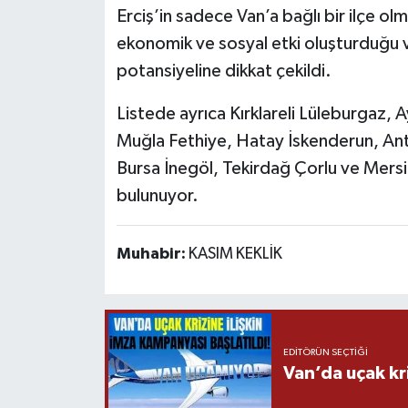
Erciş’in sadece Van’a bağlı bir ilçe ol
ekonomik ve sosyal etki oluşturduğu 
potansiyeline dikkat çekildi.
Listede ayrıca Kırklareli Lüleburgaz, A
Muğla Fethiye, Hatay İskenderun, Ant
Bursa İnegöl, Tekirdağ Çorlu ve Mersi
bulunuyor.
Muhabir:
KASIM KEKLİK
EDITÖRÜN SEÇTIĞI
Van’da uçak kri