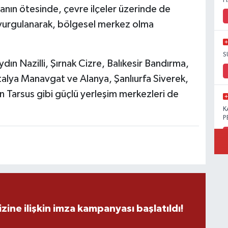
H
manın ötesinde, çevre ilçeler üzerinde de
vurgulanarak, bölgesel merkez olma
S
ydın Nazilli, Şırnak Cizre, Balıkesir Bandırma,
alya Manavgat ve Alanya, Şanlıurfa Siverek,
n Tarsus gibi güçlü yerleşim merkezleri de
K
P
B
Ö
zine ilişkin imza kampanyası başlatıldı!