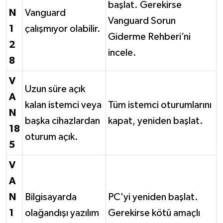
başlat. Gerekirse
N
Vanguard
Vanguard Sorun
1
çalışmıyor olabilir.
Giderme Rehberi’ni
2
incele.
8
V
Uzun süre açık
A
kalan istemci veya
Tüm istemci oturumlarını
N
başka cihazlardan
kapat, yeniden başlat.
18
oturum açık.
5
V
A
N
Bilgisayarda
PC'yi yeniden başlat.
1
olağandışı yazılım
Gerekirse kötü amaçlı