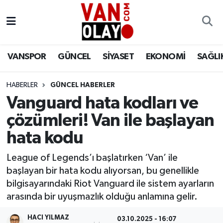
Vanspor
Van Nöbetçi Eczaneler
VANSPOR
GÜNCEL
SİYASET
EKONOMİ
SAĞLI
Güncel
Van Hava Durumu
HABERLER
GÜNCEL HABERLER
Siyaset
Van Namaz Vakitleri
Vanguard hata kodları ve
Ekonomi
Van Trafik Yoğunluk Haritası
çözümleri! Van ile başlayan
hata kodu
Sağlık
Süper Lig Puan Durumu ve Fikstür
League of Legends’ı başlatırken ‘Van’ ile
Eğitim
Tüm Manşetler
başlayan bir hata kodu alıyorsan, bu genellikle
bilgisayarındaki Riot Vanguard ile sistem ayarların
Bilim & Teknoloji
Son Dakika Haberleri
arasında bir uyuşmazlık olduğu anlamına gelir.
Dünya
Haber Arşivi
HACI YILMAZ
03.10.2025 - 16:07