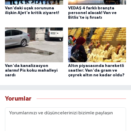
Van’daki uçak sorununa
VEDAŞ 4 farklı branşta
ilişkin AJet’e kritik ziyaret!
personel alacak! Van ve
Bitlis'te iş fırsatı
Van'da kanalizasyon
Altın piyasasında hareketli
alarmı! Pis koku mahalleyi
saatler: Van'da gram ve
sardı
çeyrek altın ne kadar oldu?
Yorumlar