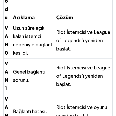
o
d
u
Açıklama
Çözüm
V
Uzun süre açık
Riot İstemcisi ve League
A
kalan istemci
of Legends’ı yeniden
N
nedeniyle bağlantı
başlat.
0
kesildi.
V
Riot İstemcisi ve League
A
Genel bağlantı
of Legends’ı yeniden
N
sorunu.
başlat.
1
V
A
Riot İstemcisi ve oyunu
Bağlantı hatası.
N
yeniden başlat.