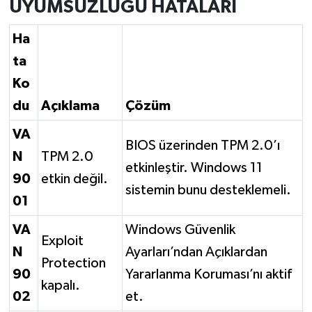
UYUMSUZLUĞU HATALARI
Ha
ta
Ko
du
Açıklama
Çözüm
VA
BIOS üzerinden TPM 2.0’ı
N
TPM 2.0
etkinleştir. Windows 11
90
etkin değil.
sistemin bunu desteklemeli.
01
VA
Windows Güvenlik
Exploit
N
Ayarları’ndan Açıklardan
Protection
90
Yararlanma Koruması’nı aktif
kapalı.
02
et.