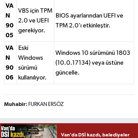
VA
VBS için TPM
N
BIOS ayarlarından UEFI ve
2.0 ve UEFI
90
TPM 2.0’ı etkinleştir.
gerekiyor.
05
VA
Eski
Windows 10 sürümünü 1803
N
Windows
(10.0.17134) veya üstüne
90
sürümü
güncelle.
06
kullanılıyor.
Muhabir:
FURKAN ERSÖZ
Van’da DSİ kazdı, belediyeler