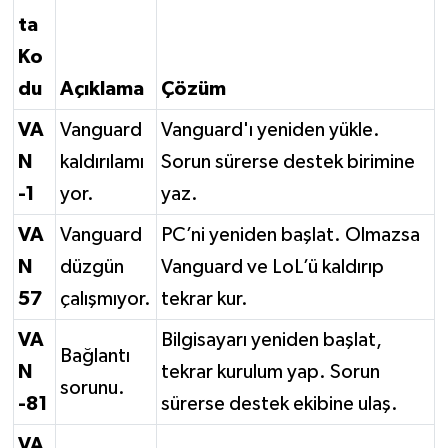
ta
Ko
du
Açıklama
Çözüm
VA
Vanguard
Vanguard'ı yeniden yükle.
N
kaldırılamı
Sorun sürerse destek birimine
-1
yor.
yaz.
VA
Vanguard
PC’ni yeniden başlat. Olmazsa
N
düzgün
Vanguard ve LoL’ü kaldırıp
57
çalışmıyor.
tekrar kur.
VA
Bilgisayarı yeniden başlat,
Bağlantı
N
tekrar kurulum yap. Sorun
sorunu.
-81
sürerse destek ekibine ulaş.
VA