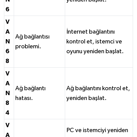
6
V
A
İnternet bağlantını
Ağ bağlantısı
N
kontrol et, istemci ve
problemi.
6
oyunu yeniden başlat.
8
V
A
Ağ bağlantı
Ağ bağlantını kontrol et,
N
hatası.
yeniden başlat.
8
4
V
PC ve istemciyi yeniden
A