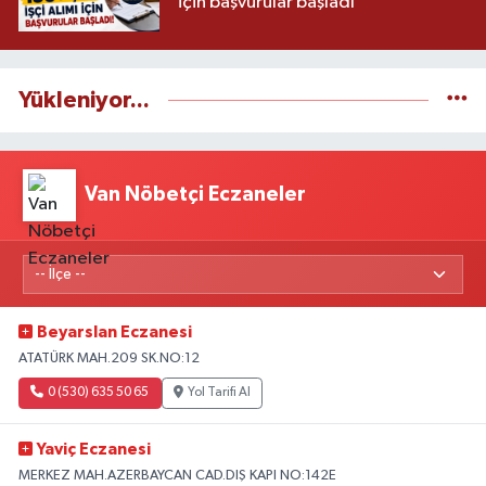
için başvurular başladı
Yükleniyor...
Van Nöbetçi Eczaneler
Beyarslan Eczanesi
ATATÜRK MAH.209 SK.NO:12
0 (530) 635 50 65
Yol Tarifi Al
Yaviç Eczanesi
MERKEZ MAH.AZERBAYCAN CAD.DIŞ KAPI NO:142E