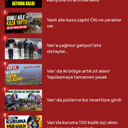
kamyonetin altında kaldı
2
Vanlı aile kaza yaptı! Ölü ve yaralılar
var
3
Van’a yağmur geliyor! İşte
detaylar...
4
Van'da iki bölge artık sit alanı!
Yapılaşmaya tamamen yasak
5
Van'da yüzlerce kız tesettüre girdi
6
Van’da kuruma 150 kişilik işçi alımı