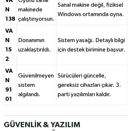
VA
Oyunu sanal
Sanal makine değil, fiziksel
N
makinede
Windows ortamında oyna.
138
çalıştırıyorsun.
VA
N
Donanımın
Sistem yasağı. Detaylı bilgi
15
uzaklaştırıldı.
için destek birimine başvur.
2
VA
Güvenilmeyen
Sürücüleri güncelle,
N
sistem
gereksiz cihazları çıkar. 3.
91
algılandı.
parti yazılımları kaldır.
01
GÜVENLİK & YAZILIM