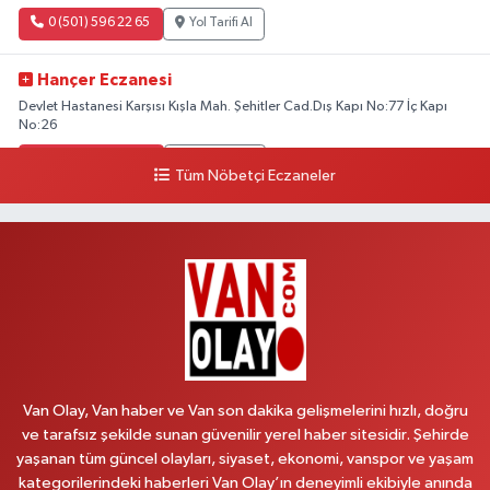
0 (501) 596 22 65
Yol Tarifi Al
Hançer Eczanesi
Devlet Hastanesi Karşısı Kışla Mah. Şehitler Cad.Dış Kapı No:77 İç Kapı
No:26
0 (543) 204 39 32
Yol Tarifi Al
Tüm Nöbetçi Eczaneler
Hilal Eczanesi
İSTASYON MAH.MEHMETPAŞA CAD.NO:44 1
0 (552) 876 65 00
Yol Tarifi Al
Peker Eczanesi
ÖZEL AKDAMAR HASTANESİ KARŞISI HATUNİYE MAH.ASMİN SK.NO:11
0 (535) 230 06 50
Yol Tarifi Al
Van Olay, Van haber ve Van son dakika gelişmelerini hızlı, doğru
ve tarafsız şekilde sunan güvenilir yerel haber sitesidir. Şehirde
Çağatay Eczanesi
yaşanan tüm güncel olayları, siyaset, ekonomi, vanspor ve yaşam
MAHMUDİYE MAH.VAN-SARAY YOLU 113 D
kategorilerindeki haberleri Van Olay’ın deneyimli ekibiyle anında