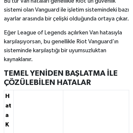
Bu tür Van hataları genellikle Riot’un güvenlik
sistemi olan Vanguard ile işletim sistemindeki bazı
ayarlar arasında bir çelişki olduğunda ortaya çıkar.
Eğer League of Legends açılırken Van hatasıyla
karşılaşıyorsan, bu genellikle Riot Vanguard’ın
sisteminde karşılaştığı bir uyumsuzluktan
kaynaklanır.
TEMEL YENİDEN BAŞLATMA İLE
ÇÖZÜLEBİLEN HATALAR
H
at
a
K