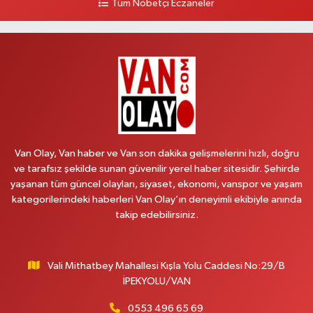
Tüm Nöbetçi Eczaneler
0 (432) 503 93 23
Yol Tarifi Al
Hekimoğlu Eczanesi
Vanyolu Caddesi Yeni Diş Hastanesi Yanı NO:102F
0 (541) 147 65 65
Yol Tarifi Al
Koç Eczanesi
CUMHURİYET MAH.KONAK SK.NO:6
Van Olay, Van haber ve Van son dakika gelişmelerini hızlı, doğru
0 (530) 442 24 65
Yol Tarifi Al
ve tarafsız şekilde sunan güvenilir yerel haber sitesidir. Şehirde
yaşanan tüm güncel olayları, siyaset, ekonomi, vanspor ve yaşam
Yiğit Eczanesi
kategorilerindeki haberleri Van Olay’ın deneyimli ekibiyle anında
HATUNİYE MAHALLESİ ASMİN SOKAK NO:3 A ÖZEL AKDAMAR
takip edebilirsiniz.
HASTANESİ KARŞISI
0 (432) 217 11 10
Yol Tarifi Al
Vali Mithatbey Mahallesi Kışla Yolu Caddesi No:29/B
Akdağ Eczanesi
İPEKYOLU/VAN
SÜPHAN MAH.İPEKYOLU CAD.NO:283G BAHÇEŞEHİR KOLEJİ KARŞISI-
ABAKAN PLAZA
0553 496 65 69