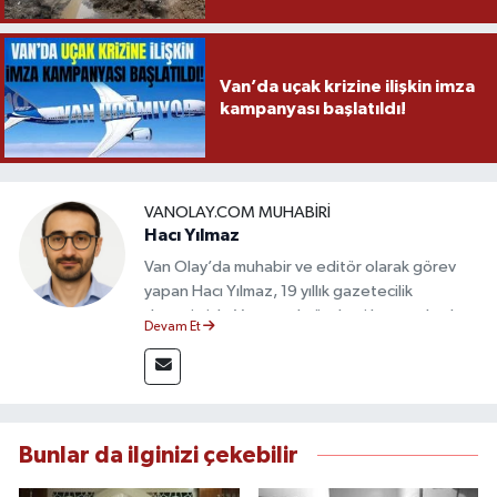
Van’da uçak krizine ilişkin imza
kampanyası başlatıldı!
VANOLAY.COM MUHABIRI
Hacı Yılmaz
Van Olay’da muhabir ve editör olarak görev
yapan Hacı Yılmaz, 19 yıllık gazetecilik
deneyimiyle Van yerel gündemi başta olmak
Devam Et
üzere bölgesel ve ulusal gelişmeleri sahadan
takip etmektedir. Editoryal sürece katkı sunan
Yılmaz, tarafsızlık, doğruluk ve etik ilkeler
çerçevesinde ürettiği haberlerle kamuoyunu
güvenilir kaynaklara dayalı olarak
Bunlar da ilginizi çekebilir
bilgilendirmektedir.