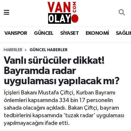
Vanspor
Van Nöbetçi Eczaneler
VANSPOR
GÜNCEL
SİYASET
EKONOMİ
SAĞLI
Güncel
Van Hava Durumu
HABERLER
GÜNCEL HABERLER
Siyaset
Van Namaz Vakitleri
Vanlı sürücüler dikkat!
Ekonomi
Van Trafik Yoğunluk Haritası
Bayramda radar
uygulaması yapılacak mı?
Sağlık
Süper Lig Puan Durumu ve Fikstür
İçişleri Bakanı Mustafa Çiftçi, Kurban Bayramı
Eğitim
Tüm Manşetler
önlemleri kapsamında 334 bin 17 personelin
sahada olacağını açıkladı. Bakan Çiftçi, bayram
Bilim & Teknoloji
Son Dakika Haberleri
tedbirlerini kapsamında 'tuzak radar' uygulaması
yapılmayacağını ifade etti.
Dünya
Haber Arşivi