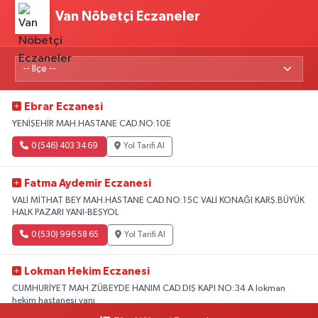
Van Nöbetçi Eczaneler
Ebrar Eczanesi
YENİŞEHİR MAH.HASTANE CAD.NO:10E
0 (546) 403 34 69
Yol Tarifi Al
Fatma Aydemir Eczanesi
VALİ MİTHAT BEY MAH.HASTANE CAD.NO:15C VALİ KONAĞI KARŞ.BÜYÜK
HALK PAZARI YANI-BEŞYOL
0 (530) 996 58 65
Yol Tarifi Al
Lokman Hekim Eczanesi
CUMHURİYET MAH.ZÜBEYDE HANIM CAD.DIŞ KAPI NO:34 A lokman
hekim hastanesi yanı