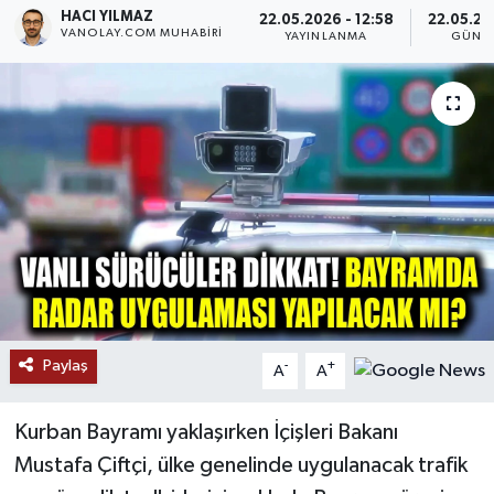
HACI YILMAZ
22.05.2026 - 12:58
22.05.20
VANOLAY.COM MUHABIRI
RESMİ İLANLAR
YAYINLANMA
GÜNC
Paylaş
-
+
A
A
Kurban Bayramı yaklaşırken İçişleri Bakanı
Mustafa Çiftçi, ülke genelinde uygulanacak trafik