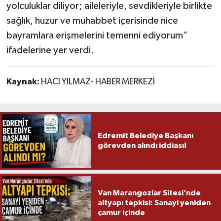
yolculuklar diliyor; aileleriyle, sevdikleriyle birlikte
sağlık, huzur ve muhabbet içerisinde nice
bayramlara erişmelerini temenni ediyorum”
ifadelerine yer verdi.
Kaynak:
HACI YILMAZ- HABER MERKEZİ
Edremit Belediye Başkanı
görevden alındı iddiası!
Van Marangozlar Sitesi’nde
altyapı tepkisi: Sanayi yeniden
çamur içinde