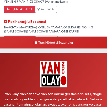
YENİŞEHİR MAH. 117.SOKAK 7-9Ahastane karşısı
0 (432) 451 31 51
Yol Tarifi Al
Perihanoğlu Eczanesi
BAHÇİVAN MAH.YÜZBAŞIOĞLU SK.TAMARA OTEL KARŞISI NO:14G
(SANAT SOKAĞI)SANAT SOKAĞI TAMARA OTEL KARŞISI
0 (432) 216 24 25
Yol Tarifi Al
Tüm Nöbetçi Eczaneler
Aydın Eczanesi
Recep Tayyip Erdoğan Mah.Azerbaycan Cad.104 B
0 (538) 861 36 16
Yol Tarifi Al
Arjin Eczanesi
BEYAZIT MAH.ZEYLAN CADDESİ OKYANUS GİYİM YANI NO:1
0 (535) 014 85 70
Yol Tarifi Al
Van Olay, Van haber ve Van son dakika gelişmelerini hızlı, doğru
ve tarafsız şekilde sunan güvenilir yerel haber sitesidir. Şehirde
Afşar Eczanesi
yaşanan tüm güncel olayları, siyaset, ekonomi, vanspor ve yaşam