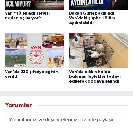
Van YYÜ ek acil servisi
Bakan Gürlek açıkladı:
neden açılmıyor?
Van’daki şüpheli ölüm
aydınlatıldı
Van’da 230 çiftçiye eğitim
Van’da bitkin halde
verildi
bulunan leylekler tedavi
edilerek doğaya salındı
Yorumlar