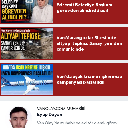
Edremit Belediye Başkanı
görevden alındı iddiası!
Van Marangozlar Sitesi’nde
altyapı tepkisi: Sanayi yeniden
çamur içinde
Van’da uçak krizine ilişkin imza
kampanyası başlatıldı!
VANOLAY.COM MUHABIRI
Eyüp Dayan
Van Olay’da muhabir ve editör olarak görev