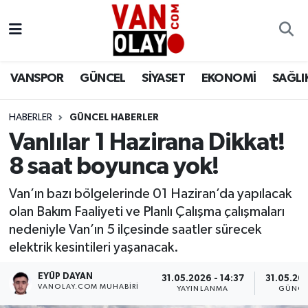
Vanspor
Van Nöbetçi Eczaneler
VANSPOR
GÜNCEL
SİYASET
EKONOMİ
SAĞLI
Güncel
Van Hava Durumu
HABERLER
GÜNCEL HABERLER
Siyaset
Van Namaz Vakitleri
Vanlılar 1 Hazirana Dikkat!
Ekonomi
Van Trafik Yoğunluk Haritası
8 saat boyunca yok!
Sağlık
Süper Lig Puan Durumu ve Fikstür
Van’ın bazı bölgelerinde 01 Haziran’da yapılacak
olan Bakım Faaliyeti ve Planlı Çalışma çalışmaları
Eğitim
Tüm Manşetler
nedeniyle Van’ın 5 ilçesinde saatler sürecek
elektrik kesintileri yaşanacak.
Bilim & Teknoloji
Son Dakika Haberleri
EYÜP DAYAN
31.05.2026 - 14:37
31.05.202
VANOLAY.COM MUHABIRI
YAYINLANMA
GÜNCE
Dünya
Haber Arşivi