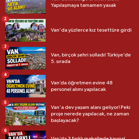
Yapılaşmaya tamamen yasak
2
Van'da yüzlerce kız tesettüre girdi
3
Van, birçok şehri solladı! Türkiye’de
5. sırada
4
Van’da öğretmen evine 48
personel alımı yapılacak
5
Van'a dev yaşam alanı geliyor! Peki
proje nerede yapılacak, ne zaman
başlayacak?
6
Van’da 3 farklı mahallede kavga!