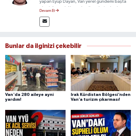
yapan Eyüp Dayan, Van yerel gündemi başta
olmak üzere bölgesel gelişmeleri sahadan
Devam Et
takip etmektedir. 10 yılı aşkın gazetecilik
deneyimiyle doğruluk, tarafsızlık ve etik ilkeleri
esas alan Dayan, güvenilir kaynaklara dayalı
haberleriyle kamuoyunu doğru ve hızlı biçimde
bilgilendirmektedir.
Bunlar da ilginizi çekebilir
Van'da 280 aileye ayni
Irak Kürdistan Bölgesi’nden
yardım!
Van’a turizm çıkarması!