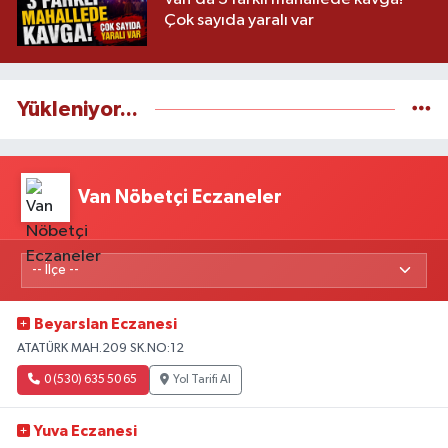
Çok sayıda yaralı var
Yükleniyor...
Van Nöbetçi Eczaneler
Beyarslan Eczanesi
ATATÜRK MAH.209 SK.NO:12
0 (530) 635 50 65
Yol Tarifi Al
Yuva Eczanesi