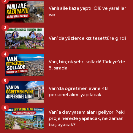
2
Vanlı aile kaza yaptı! Ölü ve yaralılar
var
3
Van'da yüzlerce kız tesettüre girdi
4
Van, birçok şehri solladı! Türkiye’de
5. sırada
5
Van’da öğretmen evine 48
personel alımı yapılacak
6
Van'a dev yaşam alanı geliyor! Peki
proje nerede yapılacak, ne zaman
başlayacak?