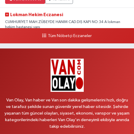
Lokman Hekim Eczanesi
CUMHURİYET MAH.ZÜBEYDE HANIM CAD.DIŞ KAPI NO:34 A lokman
hekim hastanesi yanı
Tüm Nöbetçi Eczaneler
0 (432) 503 93 23
Yol Tarifi Al
Hekimoğlu Eczanesi
Vanyolu Caddesi Yeni Diş Hastanesi Yanı NO:102F
0 (541) 147 65 65
Yol Tarifi Al
Koç Eczanesi
CUMHURİYET MAH.KONAK SK.NO:6
Van Olay, Van haber ve Van son dakika gelişmelerini hızlı, doğru
0 (530) 442 24 65
Yol Tarifi Al
ve tarafsız şekilde sunan güvenilir yerel haber sitesidir. Şehirde
yaşanan tüm güncel olayları, siyaset, ekonomi, vanspor ve yaşam
Yiğit Eczanesi
kategorilerindeki haberleri Van Olay’ın deneyimli ekibiyle anında
HATUNİYE MAHALLESİ ASMİN SOKAK NO:3 A ÖZEL AKDAMAR
takip edebilirsiniz.
HASTANESİ KARŞISI