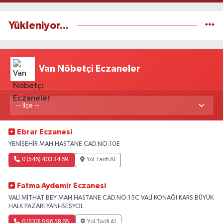
Yükleniyor...
Van Nöbetçi Eczaneler
Ebrar Eczanesi
YENİŞEHİR MAH.HASTANE CAD.NO:10E
0 (546) 403 34 69
Yol Tarifi Al
Fatma Aydemir Eczanesi
VALİ MİTHAT BEY MAH.HASTANE CAD.NO:15C VALİ KONAĞI KARŞ.BÜYÜK
HALK PAZARI YANI-BEŞYOL
0 (530) 996 58 65
Yol Tarifi Al