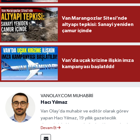
Van Marangozlar Sitesi’nde
altyapı tepkisi: Sanayi yeniden
çamur içinde
Van’da uçak krizine ilişkin imza
kampanyası başlatıldı!
VANOLAY.COM MUHABIRI
Hacı Yılmaz
Van Olay’da muhabir ve editör olarak görev
yapan Hacı Yılmaz, 19 yıllık gazetecilik
deneyimiyle Van yerel gündemi başta olmak
Devam Et
üzere bölgesel ve ulusal gelişmeleri sahadan
takip etmektedir. Editoryal sürece katkı sunan