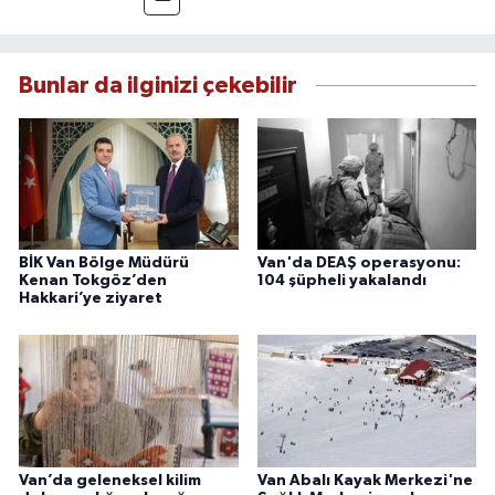
Yılmaz, tarafsızlık, doğruluk ve etik ilkeler
çerçevesinde ürettiği haberlerle kamuoyunu
güvenilir kaynaklara dayalı olarak
Bunlar da ilginizi çekebilir
bilgilendirmektedir.
BİK Van Bölge Müdürü
Van'da DEAŞ operasyonu:
Kenan Tokgöz’den
104 şüpheli yakalandı
Hakkari’ye ziyaret
Van’da geleneksel kilim
Van Abalı Kayak Merkezi'ne