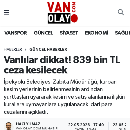
Vanspor
Van Nöbetçi Eczaneler
VANSPOR
GÜNCEL
SİYASET
EKONOMİ
SAĞLI
Güncel
Van Hava Durumu
HABERLER
GÜNCEL HABERLER
Siyaset
Van Namaz Vakitleri
Vanlılar dikkat! 839 bin TL
Ekonomi
Van Trafik Yoğunluk Haritası
ceza kesilecek
Sağlık
Süper Lig Puan Durumu ve Fikstür
İpekyolu Belediyesi Zabıta Müdürlüğü, kurban
kesim yerlerinin belirlenmesinin ardından
Eğitim
Tüm Manşetler
yurttaşları uyararak kesim ve satış alanlarına ilişkin
kurallara uymayanlara uygulanacak idari para
Bilim & Teknoloji
Son Dakika Haberleri
cezalarını açıkladı.
HACI YILMAZ
Dünya
Haber Arşivi
22.05.2026 - 17:40
23.05.202
VANOLAY.COM MUHABIRI
YAYINLANMA
GÜNCE