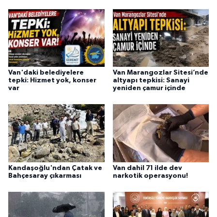
Van'daki belediyelere
Van Marangozlar Sitesi’nde
tepki: Hizmet yok, konser
altyapı tepkisi: Sanayi
var
yeniden çamur içinde
Kandaşoğlu'ndan Çatak ve
Van dahil 71 ilde dev
Bahçesaray çıkarması
narkotik operasyonu!