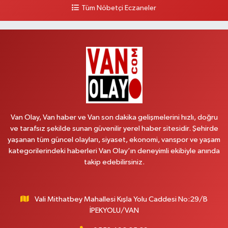
Tüm Nöbetçi Eczaneler
Hekimoğlu Eczanesi
Vanyolu Mahallesi, Kara Yusuf Bey Bulvarı No:102 F Erciş Van
0 (541) 147 65 65
Yol Tarifi Al
Koç Eczanesi
Cumhuriyet Mahallesi, Konak Sokak No:6 Gürpınar Van
0 (530) 442 24 65
Yol Tarifi Al
Van Olay, Van haber ve Van son dakika gelişmelerini hızlı, doğru
Yiğit Eczanesi
ve tarafsız şekilde sunan güvenilir yerel haber sitesidir. Şehirde
yaşanan tüm güncel olayları, siyaset, ekonomi, vanspor ve yaşam
Hatuniye Mahallesi, Asmin Sokak No:3 A İpekyolu Van
kategorilerindeki haberleri Van Olay’ın deneyimli ekibiyle anında
0 (432) 217 11 10
Yol Tarifi Al
takip edebilirsiniz.
Akdağ Eczanesi
Süphan Mahallesi, İpekyolu Caddesi No:283 G Edremit Van
Vali Mithatbey Mahallesi Kışla Yolu Caddesi No:29/B
İPEKYOLU/VAN
0 (542) 378 02 68
Yol Tarifi Al