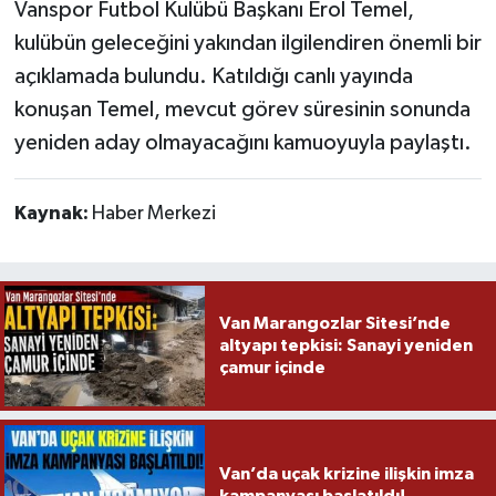
Vanspor Futbol Kulübü Başkanı Erol Temel,
kulübün geleceğini yakından ilgilendiren önemli bir
açıklamada bulundu. Katıldığı canlı yayında
konuşan Temel, mevcut görev süresinin sonunda
yeniden aday olmayacağını kamuoyuyla paylaştı.
Kaynak:
Haber Merkezi
Van Marangozlar Sitesi’nde
altyapı tepkisi: Sanayi yeniden
çamur içinde
Van’da uçak krizine ilişkin imza
kampanyası başlatıldı!