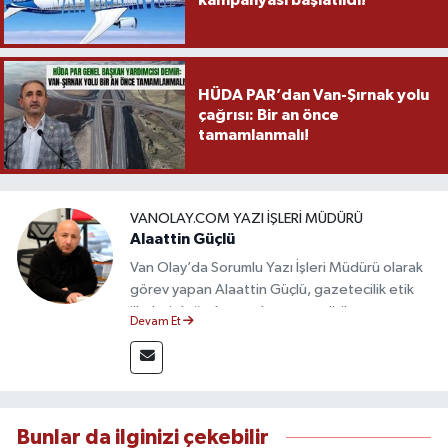
HÜDA PAR’dan Van-Şırnak yolu
çağrısı: Bir an önce
tamamlanmalı!
VANOLAY.COM YAZI İŞLERI MÜDÜRÜ
Alaattin Güçlü
Van Olay’da Sorumlu Yazı İşleri Müdürü olarak
görev yapan Alaattin Güçlü, gazetecilik etik
ilkeleri doğrultusunda yayın politikasının
Devam Et
oluşturulması ve editoryal sürecin
yönetiminden sorumludur. Yerel ve ulusal
gündemi yakından takip eden Güçlü, tarafsız,
güvenilir ve nitelikli haberlerin okuyuculara
doğru ve hızlı şekilde ulaştırılmasına öncülük
Bunlar da ilginizi çekebilir
etmektedir.