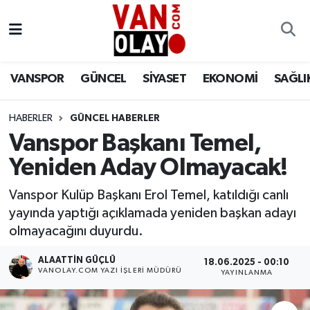
Vanspor
Van Nöbetçi Eczaneler
VANSPOR
GÜNCEL
SİYASET
EKONOMİ
SAĞLI
Güncel
Van Hava Durumu
HABERLER
GÜNCEL HABERLER
Siyaset
Van Namaz Vakitleri
Vanspor Başkanı Temel,
Ekonomi
Van Trafik Yoğunluk Haritası
Yeniden Aday Olmayacak!
Sağlık
Süper Lig Puan Durumu ve Fikstür
Vanspor Kulüp Başkanı Erol Temel, katıldığı canlı
yayında yaptığı açıklamada yeniden başkan adayı
Eğitim
Tüm Manşetler
olmayacağını duyurdu.
ALAATTIN GÜÇLÜ
18.06.2025 - 00:10
Bilim & Teknoloji
Son Dakika Haberleri
VANOLAY.COM YAZI İŞLERI MÜDÜRÜ
YAYINLANMA
Dünya
Haber Arşivi