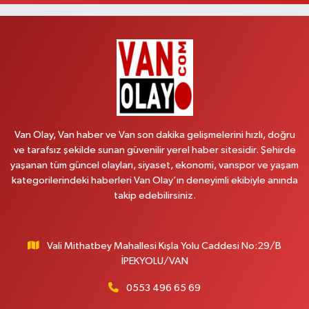
Lütfiye Hanım Eczanesi
BAHÇİVAN MAH.15 TEMMUZ ŞEHİTLERİ CAD.NO:36B ÖZEL LOKMAN
HEKİM HASTANESİ ACİL KARŞISI
0 (501) 048 96 88
Yol Tarifi Al
Emek Eczanesi
MAHMUDİYE MAH.ATATÜRK CAD.NO:17B
Van Olay, Van haber ve Van son dakika gelişmelerini hızlı, doğru
0 (531) 621 69 65
Yol Tarifi Al
ve tarafsız şekilde sunan güvenilir yerel haber sitesidir. Şehirde
yaşanan tüm güncel olayları, siyaset, ekonomi, vanspor ve yaşam
Onay Eczanesi
kategorilerindeki haberleri Van Olay’ın deneyimli ekibiyle anında
MERAŞEL FEVZİ ÇAKMAK CAD. KÜLTÜR SARAYI KIZILAY KAN MERKEZİ
takip edebilirsiniz.
KARŞISI DIŞ KAPI NO:25B
0 (432) 212 66 67
Yol Tarifi Al
Vali Mithatbey Mahallesi Kışla Yolu Caddesi No:29/B
Yenı Derman Eczanesi
İPEKYOLU/VAN
Hatuniye Mah. Özel Akdamar Hastanesi Karşısı Güven Evleri A.Blok No:7
Akdamar Hastanesi Acil yanı. İpekyolu. Hatuniye mahallesi terzioğlu, Eski
0553 496 65 69
ikinisan kedili kavşağı, 65100 Ipekyolu Van