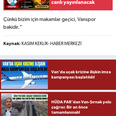
canlı yayınlanacak
Çünkü bizim için makamlar geçici, Vanspor
bakidir."
Kaynak:
KASIM KEKLİK- HABER MERKEZİ
Van’da uçak krizine ilişkin imza
kampanyası başlatıldı!
HÜDA PAR’dan Van-Şırnak yolu
çağrısı: Bir an önce
tamamlanmalı!