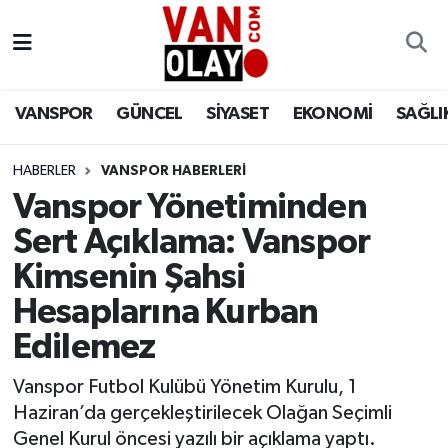
Vanspor
Van Nöbetçi Eczaneler
VANSPOR
GÜNCEL
SİYASET
EKONOMİ
SAĞLI
Güncel
Van Hava Durumu
HABERLER
VANSPOR HABERLERİ
Siyaset
Van Namaz Vakitleri
Vanspor Yönetiminden
Ekonomi
Van Trafik Yoğunluk Haritası
Sert Açıklama: Vanspor
Kimsenin Şahsi
Sağlık
Süper Lig Puan Durumu ve Fikstür
Hesaplarına Kurban
Eğitim
Tüm Manşetler
Edilemez
Bilim & Teknoloji
Son Dakika Haberleri
Vanspor Futbol Kulübü Yönetim Kurulu, 1
Haziran’da gerçekleştirilecek Olağan Seçimli
Dünya
Haber Arşivi
Genel Kurul öncesi yazılı bir açıklama yaptı.