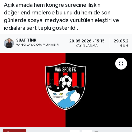
Açıklamada hem kongre sürecine ilişkin
RESMİ İLANLAR
değerlendirmelerde bulunuldu hem de son
günlerde sosyal medyada yürütülen eleştiri ve
iddialara sert tepki gösterildi.
SUAT TINK
29.05.2026 - 15:15
29.05.202
VANOLAY.COM MUHABIRI
YAYINLANMA
GÜNCE