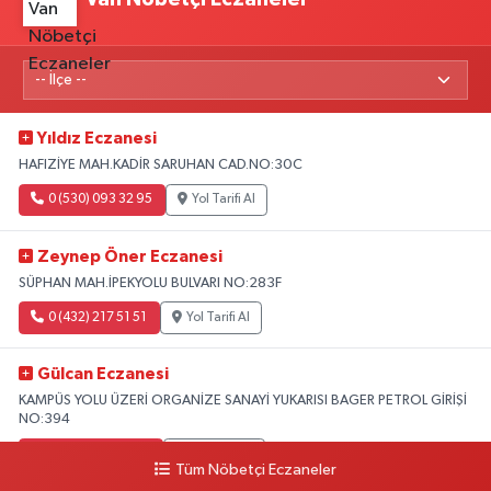
Yıldız Eczanesi
HAFIZİYE MAH.KADİR SARUHAN CAD.NO:30C
0 (530) 093 32 95
Yol Tarifi Al
Zeynep Öner Eczanesi
SÜPHAN MAH.İPEKYOLU BULVARI NO:283F
0 (432) 217 51 51
Yol Tarifi Al
Gülcan Eczanesi
KAMPÜS YOLU ÜZERİ ORGANİZE SANAYİ YUKARISI BAGER PETROL GİRİŞİ
NO:394
0 (533) 348 25 87
Yol Tarifi Al
Tüm Nöbetçi Eczaneler