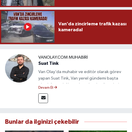
Van’da zincirleme trafik kazası
kamerada!
VANOLAY.COM MUHABIRI
Suat Tink
Van Olay’da muhabir ve editör olarak görev
yapan Suat Tink, Van yerel gündemi başta
olmak üzere bölgesel ve ulusal gelişmeleri
Devam Et
yakından takip etmektedir. İletişim Fakültesi
mezunu olan Tink, sahadan edindiği bilgilerle
doğruluk, tarafsızlık ve etik ilkeler
çerçevesinde güvenilir ve hızlı habercilik
anlayışını benimsemektedir.
Bunlar da ilginizi çekebilir