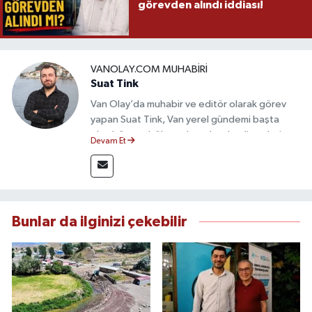
görevden alındı iddiası!
VANOLAY.COM MUHABIRI
Suat Tink
Van Olay’da muhabir ve editör olarak görev
yapan Suat Tink, Van yerel gündemi başta
olmak üzere bölgesel ve ulusal gelişmeleri
Devam Et
yakından takip etmektedir. İletişim Fakültesi
mezunu olan Tink, sahadan edindiği bilgilerle
doğruluk, tarafsızlık ve etik ilkeler
çerçevesinde güvenilir ve hızlı habercilik
anlayışını benimsemektedir.
Bunlar da ilginizi çekebilir