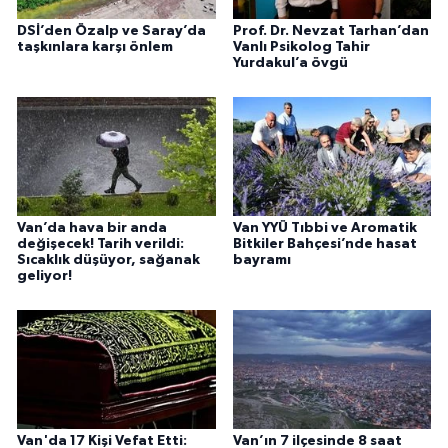
DSİ’den Özalp ve Saray’da
Prof. Dr. Nevzat Tarhan’dan
taşkınlara karşı önlem
Vanlı Psikolog Tahir
Yurdakul’a övgü
Van’da hava bir anda
Van YYÜ Tıbbi ve Aromatik
değişecek! Tarih verildi:
Bitkiler Bahçesi’nde hasat
Sıcaklık düşüyor, sağanak
bayramı
geliyor!
Van'da 17 Kişi Vefat Etti:
Van’ın 7 ilçesinde 8 saat