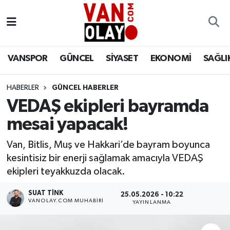
Vanspor
Van Nöbetçi Eczaneler
VANSPOR
GÜNCEL
SİYASET
EKONOMİ
SAĞLI
Güncel
Van Hava Durumu
HABERLER
GÜNCEL HABERLER
Siyaset
Van Namaz Vakitleri
VEDAŞ ekipleri bayramda
Ekonomi
Van Trafik Yoğunluk Haritası
mesai yapacak!
Sağlık
Süper Lig Puan Durumu ve Fikstür
Van, Bitlis, Muş ve Hakkari’de bayram boyunca
kesintisiz bir enerji sağlamak amacıyla VEDAŞ
Eğitim
Tüm Manşetler
ekipleri teyakkuzda olacak.
SUAT TINK
25.05.2026 - 10:22
Bilim & Teknoloji
Son Dakika Haberleri
VANOLAY.COM MUHABIRI
YAYINLANMA
Dünya
Haber Arşivi