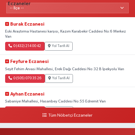
Burak Eczanesi
Eski Araştırma Hastanesi karşısı, Kazım Karabekir Caddesi No:6 Merkez
Van
0 (432) 214 00 42
Yol Tarifi Al
Feyfure Eczanesi
Seyit Fehim Arvasi Mahallesi, Erek Dağı Caddesi No:32 B İpekyolu Van
0 (505) 070 35 26
Yol Tarifi Al
Ayhan Eczanesi
Şabaniye Mahallesi, Hasanbey Caddesi No:55 Edremit Van
0 (505) 636 94 65
Yol Tarifi Al
Tüm Nöbetçi Eczaneler
Baran Eczanesi
Şehit Jandarma Binbaşı Cesur Mahallesi, Vali Münir Karaloğlu Caddesi