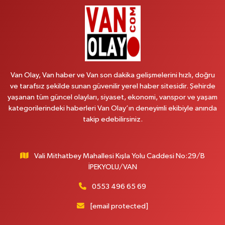
No:6 D Çaldıran Van
0 (538) 376 47 15
Yol Tarifi Al
Vitamin Eczanesi
Vanyolu Mahallesi, Kara Yusuf Bey Caddesi No:99 B Erciş Van
Van Olay, Van haber ve Van son dakika gelişmelerini hızlı, doğru
0 (432) 351 02 96
Yol Tarifi Al
ve tarafsız şekilde sunan güvenilir yerel haber sitesidir. Şehirde
yaşanan tüm güncel olayları, siyaset, ekonomi, vanspor ve yaşam
Koç Eczanesi
kategorilerindeki haberleri Van Olay’ın deneyimli ekibiyle anında
Cumhuriyet Mahallesi, Konak Sokak No:6 Gürpınar Van
takip edebilirsiniz.
0 (530) 442 24 65
Yol Tarifi Al
Vali Mithatbey Mahallesi Kışla Yolu Caddesi No:29/B
Engin Eczanesi
İPEKYOLU/VAN
Beyazıt Mahallesi, Zeylan Caddesi No:46 A Erciş Van
0 (432) 351 55 50
Yol Tarifi Al
0553 496 65 69
[email protected]
Muhammed Eczanesi
Mahmudiye Mahallesi, Atatürk Caddesi No:29 D Özalp Van