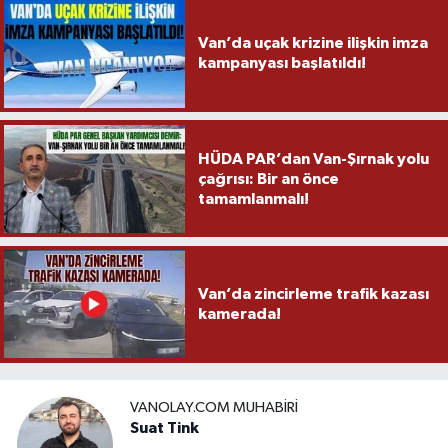
Van’da uçak krizine ilişkin imza
kampanyası başlatıldı!
HÜDA PAR’dan Van-Şırnak yolu
çağrısı: Bir an önce
tamamlanmalı!
Van’da zincirleme trafik kazası
kamerada!
VANOLAY.COM MUHABIRI
Suat Tink