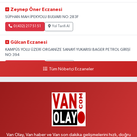
Zeynep Öner Eczanesi
SÜPHAN MAH.İPEKYOLU BULVARI NO:283F
0 (432) 217 51 51
Yol Tarifi Al
Gülcan Eczanesi
KAMPÜS YOLU ÜZERİ ORGANİZE SANAYİ YUKARISI BAGER PETROL GİRİŞİ
NO:394
0 (533) 348 25 87
Yol Tarifi Al
Tüm Nöbetçi Eczaneler
Lütfiye Hanım Eczanesi
BAHÇİVAN MAH.15 TEMMUZ ŞEHİTLERİ CAD.NO:36B ÖZEL LOKMAN
HEKİM HASTANESİ ACİL KARŞISI
0 (501) 048 96 88
Yol Tarifi Al
Emek Eczanesi
MAHMUDİYE MAH.ATATÜRK CAD.NO:17B
Van Olay, Van haber ve Van son dakika gelişmelerini hızlı, doğru
0 (531) 621 69 65
Yol Tarifi Al