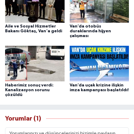
Aile ve Sosyal Hizmetler
Van’da otobüs
Bakanı Göktaş, Van'a geldi
duraklarında hijyen
çalışması
Haberimiz sonuç verdi:
Van’da uçak krizine ilişkin
Kanalizasyon sorunu
imza kampanyası başlatıldı!
çözüldü
Yorumlar (1)