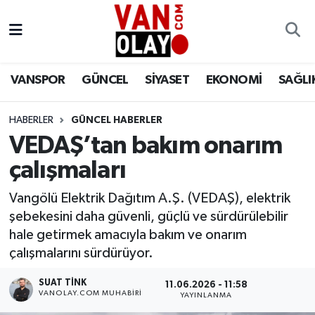
Vanspor
Van Nöbetçi Eczaneler
VANSPOR
GÜNCEL
SİYASET
EKONOMİ
SAĞLI
Güncel
Van Hava Durumu
HABERLER
GÜNCEL HABERLER
Siyaset
Van Namaz Vakitleri
VEDAŞ’tan bakım onarım
Ekonomi
Van Trafik Yoğunluk Haritası
çalışmaları
Sağlık
Süper Lig Puan Durumu ve Fikstür
Vangölü Elektrik Dağıtım A.Ş. (VEDAŞ), elektrik
şebekesini daha güvenli, güçlü ve sürdürülebilir
Eğitim
Tüm Manşetler
hale getirmek amacıyla bakım ve onarım
çalışmalarını sürdürüyor.
Bilim & Teknoloji
Son Dakika Haberleri
SUAT TINK
11.06.2026 - 11:58
VANOLAY.COM MUHABIRI
YAYINLANMA
Dünya
Haber Arşivi