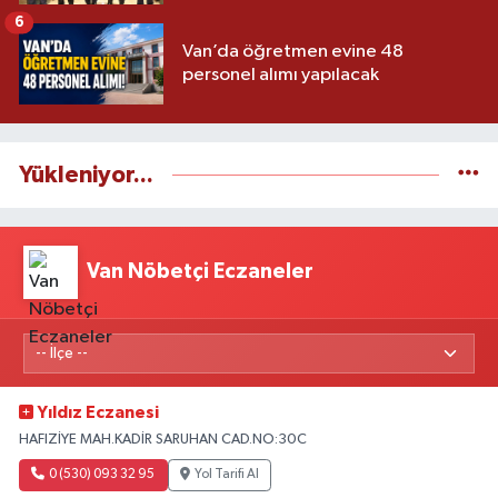
6
Van’da öğretmen evine 48
personel alımı yapılacak
Yükleniyor...
Van Nöbetçi Eczaneler
Yıldız Eczanesi
HAFIZİYE MAH.KADİR SARUHAN CAD.NO:30C
0 (530) 093 32 95
Yol Tarifi Al