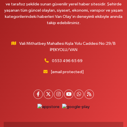
ve tarafsız şekilde sunan güvenilir yerel haber sitesidir. Şehirde
yaşanan tüm güncel olayları, siyaset, ekonomi, vanspor ve yaşam
Onay Eczanesi
kategorilerindeki haberleri Van Olay’ın deneyimli ekibiyle anında
MERAŞEL FEVZİ ÇAKMAK CAD. KÜLTÜR SARAYI KIZILAY KAN MERKEZİ
takip edebilirsiniz.
KARŞISI DIŞ KAPI NO:25B
0 (432) 212 66 67
Yol Tarifi Al
Vali Mithatbey Mahallesi Kışla Yolu Caddesi No:29/B
Yenı Derman Eczanesi
İPEKYOLU/VAN
Hatuniye Mah. Özel Akdamar Hastanesi Karşısı Güven Evleri A.Blok No:7
Akdamar Hastanesi Acil yanı. İpekyolu. Hatuniye mahallesi terzioğlu, Eski
0553 496 65 69
ikinisan kedili kavşağı, 65100 Ipekyolu Van
[email protected]
0 (432) 216 14 84
Yol Tarifi Al
Hayat Eczanesi
Kışla Mah.Çınarlı Cad.1038 Sk.No:93 3-4
0 (432) 354 37 36
Yol Tarifi Al
Erdoğan Eczanesi
SEREFIYE MAHALLE URARTU SOKAK ESKİ İSTANBUL HAST. KRŞ. NO:6 B