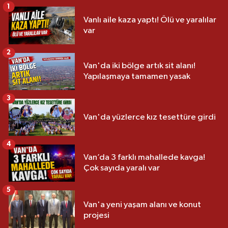
1
Vanlı aile kaza yaptı! Ölü ve yaralılar
var
2
Van'da iki bölge artık sit alanı!
Yapılaşmaya tamamen yasak
3
Van'da yüzlerce kız tesettüre girdi
4
Van’da 3 farklı mahallede kavga!
Çok sayıda yaralı var
5
Van'a yeni yaşam alanı ve konut
projesi