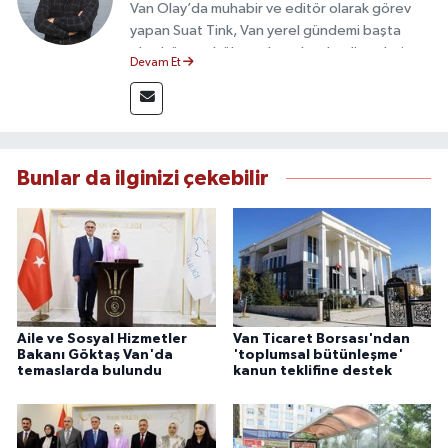
Van Olay’da muhabir ve editör olarak görev
yapan Suat Tink, Van yerel gündemi başta
olmak üzere bölgesel ve ulusal gelişmeleri
Devam Et
yakından takip etmektedir. İletişim Fakültesi
mezunu olan Tink, sahadan edindiği bilgilerle
doğruluk, tarafsızlık ve etik ilkeler
çerçevesinde güvenilir ve hızlı habercilik
anlayışını benimsemektedir.
Bunlar da ilginizi çekebilir
Aile ve Sosyal Hizmetler
Van Ticaret Borsası'ndan
Bakanı Göktaş Van'da
'toplumsal bütünleşme'
temaslarda bulundu
kanun teklifine destek