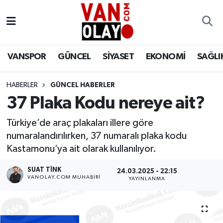
Vanspor
Van Nöbetçi Eczaneler
VANSPOR
GÜNCEL
SİYASET
EKONOMİ
SAĞLI
Güncel
Van Hava Durumu
HABERLER
GÜNCEL HABERLER
Siyaset
Van Namaz Vakitleri
37 Plaka Kodu nereye ait?
Ekonomi
Van Trafik Yoğunluk Haritası
Türkiye’de araç plakaları illere göre
numaralandırılırken, 37 numaralı plaka kodu
Sağlık
Süper Lig Puan Durumu ve Fikstür
Kastamonu’ya ait olarak kullanılıyor.
Eğitim
Tüm Manşetler
SUAT TINK
24.03.2025 - 22:15
VANOLAY.COM MUHABIRI
YAYINLANMA
Bilim & Teknoloji
Son Dakika Haberleri
Dünya
Haber Arşivi