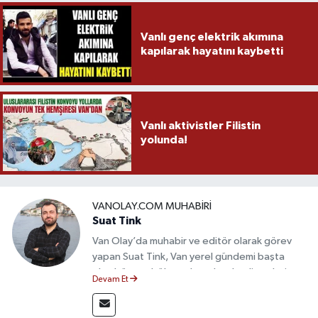
Vanlı genç elektrik akımına
kapılarak hayatını kaybetti
Vanlı aktivistler Filistin
yolunda!
VANOLAY.COM MUHABIRI
Suat Tink
Van Olay’da muhabir ve editör olarak görev
yapan Suat Tink, Van yerel gündemi başta
olmak üzere bölgesel ve ulusal gelişmeleri
Devam Et
yakından takip etmektedir. İletişim Fakültesi
mezunu olan Tink, sahadan edindiği bilgilerle