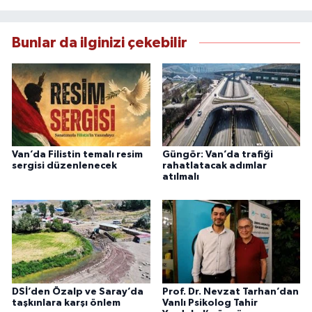
doğruluk, tarafsızlık ve etik ilkeler
çerçevesinde güvenilir ve hızlı habercilik
anlayışını benimsemektedir.
Bunlar da ilginizi çekebilir
Van’da Filistin temalı resim
Güngör: Van’da trafiği
sergisi düzenlenecek
rahatlatacak adımlar
atılmalı
DSİ’den Özalp ve Saray’da
Prof. Dr. Nevzat Tarhan’dan
taşkınlara karşı önlem
Vanlı Psikolog Tahir