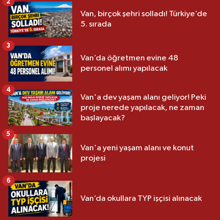
2
Van, birçok şehri solladı! Türkiye’de
5. sırada
3
Van’da öğretmen evine 48
personel alımı yapılacak
4
Van'a dev yaşam alanı geliyor! Peki
proje nerede yapılacak, ne zaman
başlayacak?
5
Van'a yeni yaşam alanı ve konut
projesi
6
Van’da okullara TYP işçisi alınacak