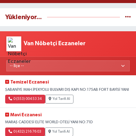
Yükleniyor...
Van Nöbetçi Eczaneler
Temizel Eczanesi
ŞABANİYE MAH.İPEKYOLU BULVARI DIŞ KAPI NO:175AB FORT BAYİSİ YANI
0 (553) 004 53 34
Yol Tarifi Al
Mavi Eczanesi
MARAŞ CADDESİ ELİTE WORLD OTELİ YANI NO:71D
0 (432) 216 76 03
Yol Tarifi Al