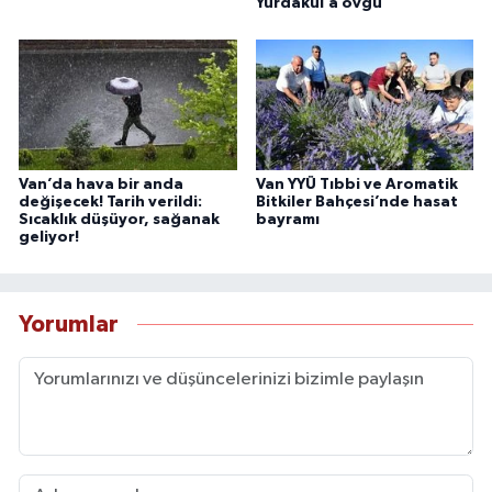
Yurdakul’a övgü
Van’da hava bir anda
Van YYÜ Tıbbi ve Aromatik
değişecek! Tarih verildi:
Bitkiler Bahçesi’nde hasat
Sıcaklık düşüyor, sağanak
bayramı
geliyor!
Yorumlar