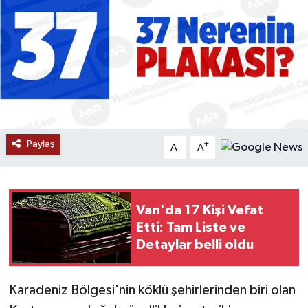
RESMİ İLANLAR
Paylaş
-
+
A
A
Van'da 17 Kişi Vefat
Etti: Tam Liste ve
Detaylar belli oldu
Karadeniz Bölgesi'nin köklü şehirlerinden biri olan