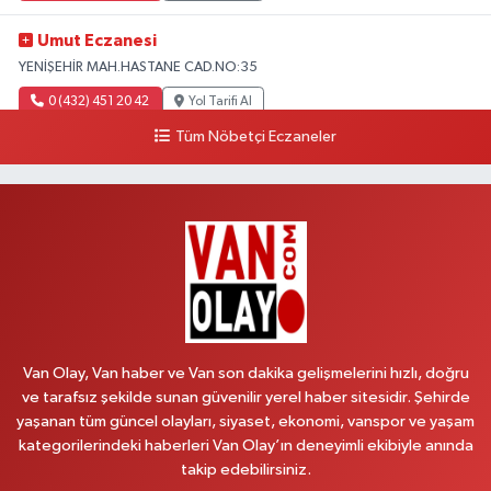
Umut Eczanesi
YENİŞEHİR MAH.HASTANE CAD.NO:35
0 (432) 451 20 42
Yol Tarifi Al
Tüm Nöbetçi Eczaneler
Polen Eczanesi
VALİ MİTHAT BEY MAH.SIHKE CAD.HZ.ÖMER CAMİ YANI NO:6B
0 (432) 212 48 48
Yol Tarifi Al
Müfide Eczanesi
ÜNİVERSİTE HASTANESİ DÖNÜŞÜ KAMPÜS GALERİCİLER SİTESİ YANI
NO:41
0 (545) 604 85 48
Yol Tarifi Al
Van Olay, Van haber ve Van son dakika gelişmelerini hızlı, doğru
ve tarafsız şekilde sunan güvenilir yerel haber sitesidir. Şehirde
Kumsal Eczanesi
yaşanan tüm güncel olayları, siyaset, ekonomi, vanspor ve yaşam
ORTA MAH.MUSLİH GÖRENTAŞ BULVARI,GİMPAŞ MARKET YANI NO:62 B
kategorilerindeki haberleri Van Olay’ın deneyimli ekibiyle anında
takip edebilirsiniz.
0 (432) 612 42 42
Yol Tarifi Al