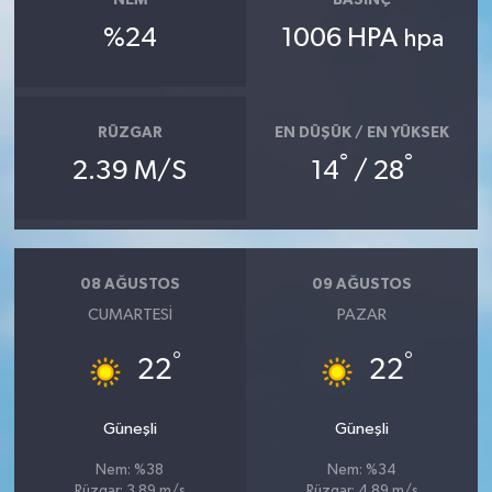
NEM
BASINÇ
%24
1006 HPA
hpa
RÜZGAR
EN DÜŞÜK / EN YÜKSEK
°
°
2.39 M/S
14
/ 28
08 AĞUSTOS
09 AĞUSTOS
CUMARTESI
PAZAR
°
°
22
22
Güneşli
Güneşli
Nem: %38
Nem: %34
Rüzgar: 3.89 m/s
Rüzgar: 4.89 m/s