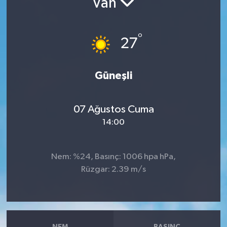
Van
RESMİ İLANLAR
°
27
Güneşli
07 Ağustos Cuma
14:00
Nem: %24, Basınç: 1006 hpa hPa,
Rüzgar: 2.39 m/s