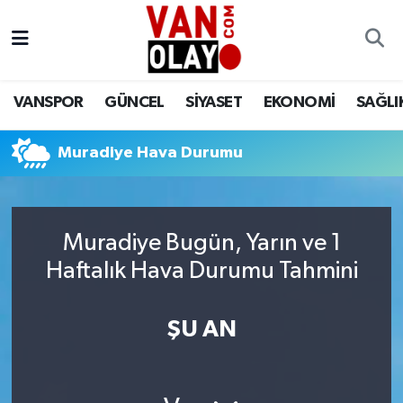
Vanspor
Van Nöbetçi Eczaneler
VANSPOR
GÜNCEL
SİYASET
EKONOMİ
SAĞLI
Güncel
Van Hava Durumu
Muradiye Hava Durumu
Siyaset
Van Namaz Vakitleri
Ekonomi
Van Trafik Yoğunluk Haritası
Muradiye Bugün, Yarın ve 1
Sağlık
Süper Lig Puan Durumu ve Fikstür
Haftalık Hava Durumu Tahmini
Eğitim
Tüm Manşetler
ŞU AN
Bilim & Teknoloji
Son Dakika Haberleri
Dünya
Haber Arşivi