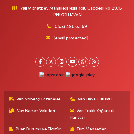
Vali Mithatbey Mahallesi Kışla Yolu Caddesi No:29/B
İPEKYOLU/VAN
0553 496 65 69
[email protected]
Van Nöbetçi Eczaneler
Van Hava Durumu
Van Namaz Vakitleri
Van Trafik Yoğunluk
Haritası
Puan Durumu ve Fikstür
Tüm Manşetler