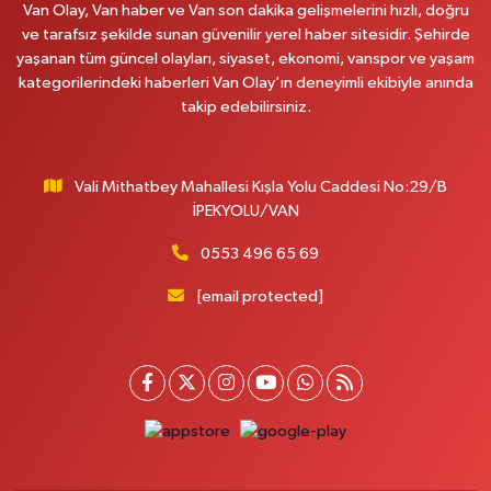
Van Olay, Van haber ve Van son dakika gelişmelerini hızlı, doğru
0 (531) 621 69 65
Yol Tarifi Al
ve tarafsız şekilde sunan güvenilir yerel haber sitesidir. Şehirde
yaşanan tüm güncel olayları, siyaset, ekonomi, vanspor ve yaşam
Onay Eczanesi
kategorilerindeki haberleri Van Olay’ın deneyimli ekibiyle anında
MERAŞEL FEVZİ ÇAKMAK CAD. KÜLTÜR SARAYI KIZILAY KAN MERKEZİ
takip edebilirsiniz.
KARŞISI DIŞ KAPI NO:25B
0 (432) 212 66 67
Yol Tarifi Al
Vali Mithatbey Mahallesi Kışla Yolu Caddesi No:29/B
Yenı Derman Eczanesi
İPEKYOLU/VAN
Hatuniye Mah. Özel Akdamar Hastanesi Karşısı Güven Evleri A.Blok No:7
Akdamar Hastanesi Acil yanı. İpekyolu. Hatuniye mahallesi terzioğlu, Eski
0553 496 65 69
ikinisan kedili kavşağı, 65100 Ipekyolu Van
[email protected]
0 (432) 216 14 84
Yol Tarifi Al
Hayat Eczanesi
Kışla Mah.Çınarlı Cad.1038 Sk.No:93 3-4
0 (432) 354 37 36
Yol Tarifi Al
Erdoğan Eczanesi