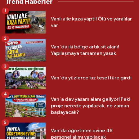
Trend Haberler
1
Vanlı aile kaza yaptı! Ölü ve yaralılar
var
2
Van'da iki bölge artık sit alanı!
Yapılaşmaya tamamen yasak
3
Van'da yüzlerce kız tesettüre girdi
4
Van'a dev yaşam alanı geliyor! Peki
proje nerede yapılacak, ne zaman
başlayacak?
5
Van’da öğretmen evine 48
personel alımı yapılacak