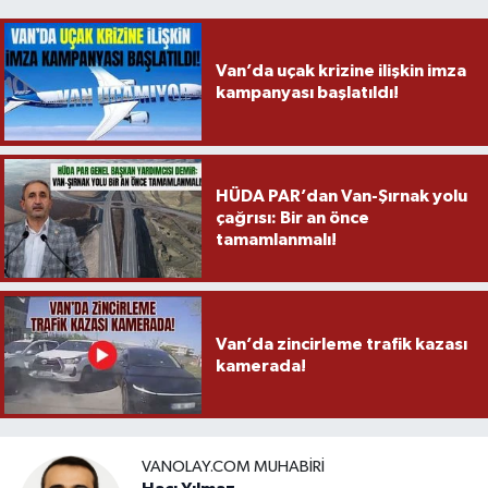
Van’da uçak krizine ilişkin imza
kampanyası başlatıldı!
HÜDA PAR’dan Van-Şırnak yolu
çağrısı: Bir an önce
tamamlanmalı!
Van’da zincirleme trafik kazası
kamerada!
VANOLAY.COM MUHABIRI