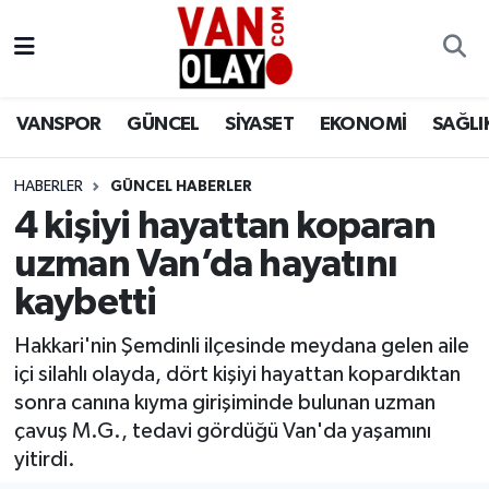
Vanspor
Van Nöbetçi Eczaneler
VANSPOR
GÜNCEL
SİYASET
EKONOMİ
SAĞLI
Güncel
Van Hava Durumu
HABERLER
GÜNCEL HABERLER
Siyaset
Van Namaz Vakitleri
4 kişiyi hayattan koparan
Ekonomi
Van Trafik Yoğunluk Haritası
uzman Van’da hayatını
kaybetti
Sağlık
Süper Lig Puan Durumu ve Fikstür
Hakkari'nin Şemdinli ilçesinde meydana gelen aile
Eğitim
Tüm Manşetler
içi silahlı olayda, dört kişiyi hayattan kopardıktan
sonra canına kıyma girişiminde bulunan uzman
Bilim & Teknoloji
Son Dakika Haberleri
çavuş M.G., tedavi gördüğü Van'da yaşamını
yitirdi.
Dünya
Haber Arşivi