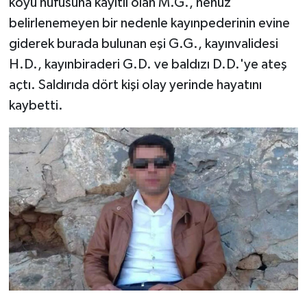
köyü nüfusuna kayıtlı olan M.G., henüz
belirlenemeyen bir nedenle kayınpederinin evine
giderek burada bulunan eşi G.G., kayınvalidesi
H.D., kayınbiraderi G.D. ve baldızı D.D.'ye ateş
açtı. Saldırıda dört kişi olay yerinde hayatını
kaybetti.