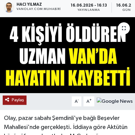
HACI YILMAZ
16.06.2026 - 16:13
16.06.202
VANOLAY.COM MUHABIRI
RESMİ İLANLAR
YAYINLANMA
GÜNCE
Paylaş
-
+
A
A
Olay, pazar sabahı Şemdinli'ye bağlı Beşevler
Mahallesi'nde gerçekleşti. İddiaya göre Aktütün