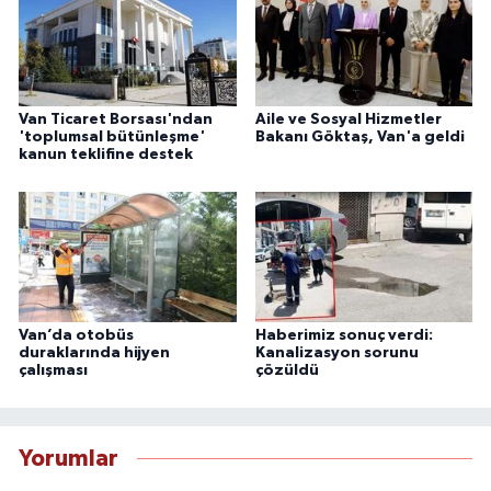
Van Ticaret Borsası'ndan
Aile ve Sosyal Hizmetler
'toplumsal bütünleşme'
Bakanı Göktaş, Van'a geldi
kanun teklifine destek
Van’da otobüs
Haberimiz sonuç verdi:
duraklarında hijyen
Kanalizasyon sorunu
çalışması
çözüldü
Yorumlar