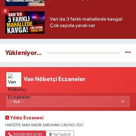
6
Van’da 3 farklı mahallede kavga!
Çok sayıda yaralı var
Yükleniyor...
Van Nöbetçi Eczaneler
Yıldız Eczanesi
HAFIZİYE MAH.KADİR SARUHAN CAD.NO:30C
0 (530) 093 32 95
Yol Tarifi Al