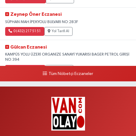
Zeynep Öner Eczanesi
SÜPHAN MAH.İPEKYOLU BULVARI NO:283F
0 (432) 217 51 51
Yol Tarifi Al
Gülcan Eczanesi
KAMPÜS YOLU ÜZERİ ORGANİZE SANAYİ YUKARISI BAGER PETROL GİRİŞİ
NO:394
0 (533) 348 25 87
Yol Tarifi Al
Tüm Nöbetçi Eczaneler
Lütfiye Hanım Eczanesi
BAHÇİVAN MAH.15 TEMMUZ ŞEHİTLERİ CAD.NO:36B ÖZEL LOKMAN
HEKİM HASTANESİ ACİL KARŞISI
0 (501) 048 96 88
Yol Tarifi Al
Emek Eczanesi
MAHMUDİYE MAH.ATATÜRK CAD.NO:17B