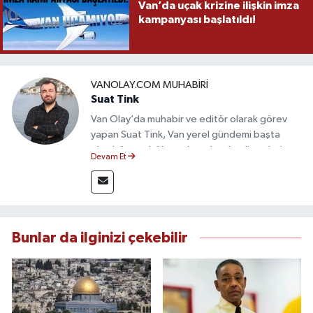
Van’da uçak krizine ilişkin imza
kampanyası başlatıldı!
VANOLAY.COM MUHABIRI
Suat Tink
Van Olay’da muhabir ve editör olarak görev
yapan Suat Tink, Van yerel gündemi başta
olmak üzere bölgesel ve ulusal gelişmeleri
Devam Et
yakından takip etmektedir. İletişim Fakültesi
mezunu olan Tink, sahadan edindiği bilgilerle
doğruluk, tarafsızlık ve etik ilkeler
çerçevesinde güvenilir ve hızlı habercilik
anlayışını benimsemektedir.
Bunlar da ilginizi çekebilir