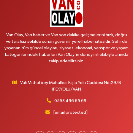
0 (541) 147 65 65
Yol Tarifi Al
Koç Eczanesi
CUMHURİYET MAH.KONAK SK.NO:6
Van Olay, Van haber ve Van son dakika gelişmelerini hızlı, doğru
0 (530) 442 24 65
Yol Tarifi Al
ve tarafsız şekilde sunan güvenilir yerel haber sitesidir. Şehirde
yaşanan tüm güncel olayları, siyaset, ekonomi, vanspor ve yaşam
Yiğit Eczanesi
kategorilerindeki haberleri Van Olay’ın deneyimli ekibiyle anında
HATUNİYE MAHALLESİ ASMİN SOKAK NO:3 A ÖZEL AKDAMAR
takip edebilirsiniz.
HASTANESİ KARŞISI
0 (432) 217 11 10
Yol Tarifi Al
Vali Mithatbey Mahallesi Kışla Yolu Caddesi No:29/B
Akdağ Eczanesi
İPEKYOLU/VAN
SÜPHAN MAH.İPEKYOLU CAD.NO:283G BAHÇEŞEHİR KOLEJİ KARŞISI-
ABAKAN PLAZA
0553 496 65 69
0 (542) 378 02 68
Yol Tarifi Al
[email protected]
Ozan Eczanesi
SERHAT MAHALLESİ CUMHURİYET BULVARI VAN AVM YANI NO:137