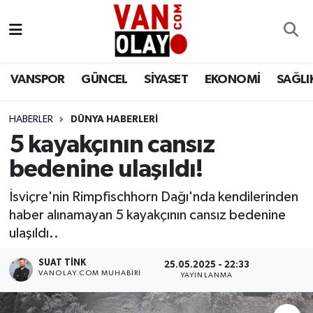
Vanspor
Van Nöbetçi Eczaneler
VANSPOR
GÜNCEL
SİYASET
EKONOMİ
SAĞLI
Güncel
Van Hava Durumu
HABERLER
DÜNYA HABERLERİ
Siyaset
Van Namaz Vakitleri
5 kayakçının cansız
Ekonomi
Van Trafik Yoğunluk Haritası
bedenine ulaşıldı!
Sağlık
Süper Lig Puan Durumu ve Fikstür
İsviçre'nin Rimpfischhorn Dağı'nda kendilerinden
haber alınamayan 5 kayakçının cansız bedenine
Eğitim
Tüm Manşetler
ulaşıldı..
SUAT TINK
25.05.2025 - 22:33
Bilim & Teknoloji
Son Dakika Haberleri
VANOLAY.COM MUHABIRI
YAYINLANMA
Dünya
Haber Arşivi