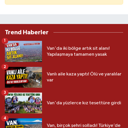
Trend Haberler
1
Van'da iki bölge artık sit alanı!
Yapılaşmaya tamamen yasak
2
Vanlı aile kaza yaptı! Ölü ve yaralılar
var
3
Van'da yüzlerce kız tesettüre girdi
4
Van, birçok şehri solladı! Türkiye’de