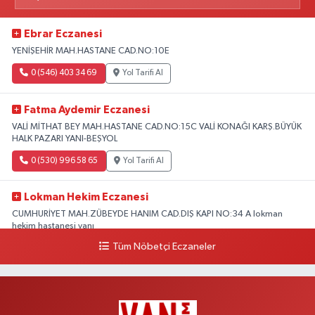
Ebrar Eczanesi
YENİŞEHİR MAH.HASTANE CAD.NO:10E
0 (546) 403 34 69
Yol Tarifi Al
Fatma Aydemir Eczanesi
VALİ MİTHAT BEY MAH.HASTANE CAD.NO:15C VALİ KONAĞI KARŞ.BÜYÜK
HALK PAZARI YANI-BEŞYOL
0 (530) 996 58 65
Yol Tarifi Al
Lokman Hekim Eczanesi
CUMHURİYET MAH.ZÜBEYDE HANIM CAD.DIŞ KAPI NO:34 A lokman
hekim hastanesi yanı
Tüm Nöbetçi Eczaneler
0 (432) 503 93 23
Yol Tarifi Al
Hekimoğlu Eczanesi
Vanyolu Caddesi Yeni Diş Hastanesi Yanı NO:102F