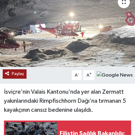
RESMİ İLANLAR
Paylaş
-
+
A
A
İsviçre'nin Valais Kantonu'nda yer alan Zermatt
yakınlarındaki Rimpfischhorn Dağı'na tırmanan 5
kayakçının cansız bedenine ulaşıldı.
Filistin Sağlık Bakanlığı: