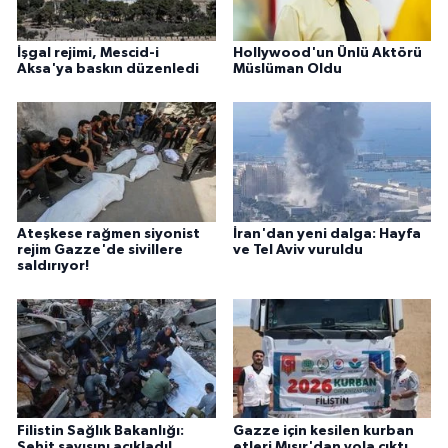
İşgal rejimi, Mescid-i
Hollywood'un Ünlü Aktörü
Aksa'ya baskın düzenledi
Müslüman Oldu
Ateşkese rağmen siyonist
İran'dan yeni dalga: Hayfa
rejim Gazze'de sivillere
ve Tel Aviv vuruldu
saldırıyor!
Filistin Sağlık Bakanlığı:
Gazze için kesilen kurban
Şehit sayısını açıkladı!
etleri Mısır'dan yola çıktı