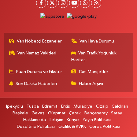
ECIVILCOCUKMAGAZASIKARSISI
0 (542) 384 45 20
Yol Tarifi Al
Gevaş Eczanesi
ORTA MAH.SAKARYA CAD.GEVAŞ ÇARŞI MERKEZ CAMİ ALTI DÜKKANI
Van Nöbetçi Eczaneler
Van Hava Durumu
HALK EĞİTİM MERKEZİ KARŞ.NO:1C
0 (537) 031 18 82
Yol Tarifi Al
Van Namaz Vakitleri
Van Trafik Yoğunluk
Haritası
Kamer Eczanesi
Puan Durumu ve Fikstür
Tüm Manşetler
Kampüs Yolu Üzeri Kampüs Galericiler Sitesi Yanı No:43
Son Dakika Haberleri
Haber Arşivi
0 (432) 412 23 33
Yol Tarifi Al
Atabay Eczanesi
İpekyolu
Tuşba
Edremit
Erciş
Muradiye
Özalp
Çaldıran
ŞEHİT JANDARMA BİNBAŞI CESUR MAH. VALİ MÜNİR KARALOĞLU
Başkale
Gevaş
Gürpınar
Çatak
Bahçesaray
Saray
CADDESİ NO:18
Hakkımızda
İletişim
Künye
Yayın Politikası
0 (543) 564 72 82
Yol Tarifi Al
Düzeltme Politikası
Gizlilik & KVKK
Çerez Politikası