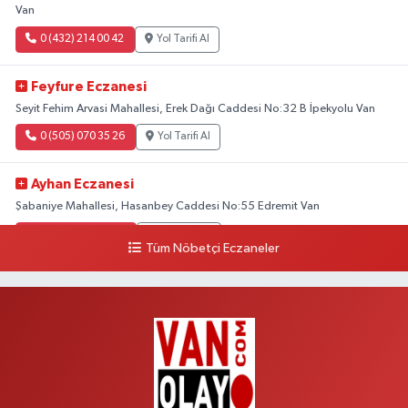
Van
0 (432) 214 00 42
Yol Tarifi Al
Feyfure Eczanesi
Seyit Fehim Arvasi Mahallesi, Erek Dağı Caddesi No:32 B İpekyolu Van
0 (505) 070 35 26
Yol Tarifi Al
Ayhan Eczanesi
Şabaniye Mahallesi, Hasanbey Caddesi No:55 Edremit Van
0 (505) 636 94 65
Yol Tarifi Al
Tüm Nöbetçi Eczaneler
Baran Eczanesi
Şehit Jandarma Binbaşı Cesur Mahallesi, Vali Münir Karaloğlu Caddesi
No:6 D Çaldıran Van
0 (538) 376 47 15
Yol Tarifi Al
Vitamin Eczanesi