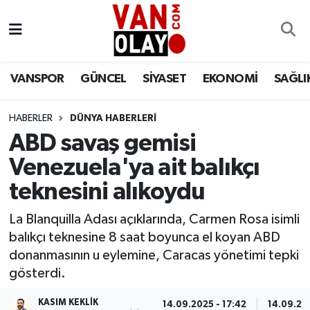
Vanspor
Van Nöbetçi Eczaneler
VANSPOR
GÜNCEL
SİYASET
EKONOMİ
SAĞLI
Güncel
Van Hava Durumu
HABERLER
DÜNYA HABERLERİ
Siyaset
Van Namaz Vakitleri
ABD savaş gemisi
Ekonomi
Van Trafik Yoğunluk Haritası
Venezuela'ya ait balıkçı
teknesini alıkoydu
Sağlık
Süper Lig Puan Durumu ve Fikstür
La Blanquilla Adası açıklarında, Carmen Rosa isimli
Eğitim
Tüm Manşetler
balıkçı teknesine 8 saat boyunca el koyan ABD
donanmasının u eylemine, Caracas yönetimi tepki
Bilim & Teknoloji
Son Dakika Haberleri
gösterdi.
Dünya
Haber Arşivi
KASIM KEKLIK
14.09.2025 - 17:42
14.09.202