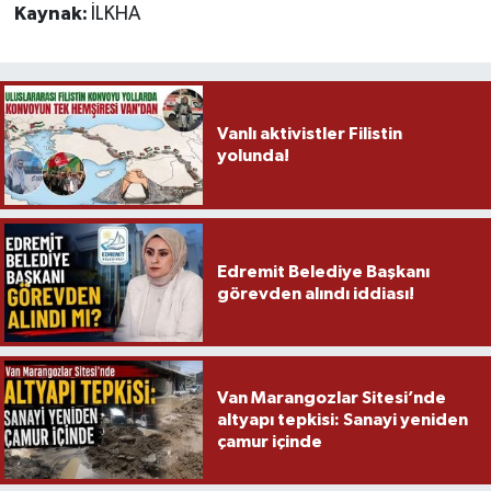
Kaynak:
İLKHA
Vanlı aktivistler Filistin
yolunda!
Edremit Belediye Başkanı
görevden alındı iddiası!
Van Marangozlar Sitesi’nde
altyapı tepkisi: Sanayi yeniden
çamur içinde