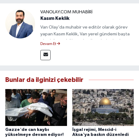
VANOLAY.COM MUHABIRI
Kasım Keklik
Van Olay’da muhabir ve editör olarak görev
yapan Kasım Keklik, Van yerel gündemi başta
olmak üzere bölgesel gelişmeleri sahadan
Devam Et
takip etmektedir. Saha haberciliğindeki
deneyimiyle hızlı ve doğru haber üretimine
odaklanan Keklik, tarafsızlık ve etik gazetecilik
ilkeleri doğrultusunda güvenilir içerikler
sunmaktadır.
Bunlar da ilginizi çekebilir
Gazze'de can kaybı
İşgal rejimi, Mescid-i
yükselmeye devam ediyor!
Aksa'ya baskın düzenledi