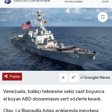
VANOLAY.COM MUHABIRI
YAYINLANMA
GÜNCE
RESMİ İLANLAR
Paylaş
-
+
A
A
Venezuela, balıkçı teknesine sekiz saat boyunca
el koyan ABD donanmasını sert sözlerle kınadı.
Olay, La Blanquilla Adası açıklarında meydana