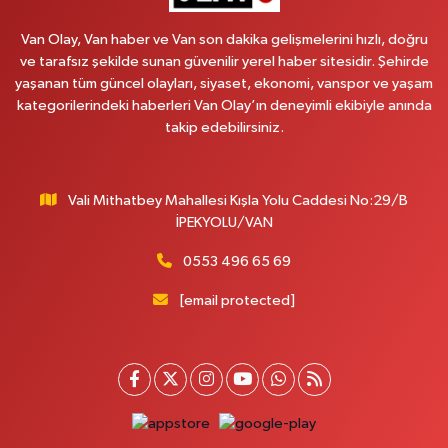
Vanyolu Mahallesi, Kara Yusuf Bey Caddesi No:99 B Erciş Van
Van Olay, Van haber ve Van son dakika gelişmelerini hızlı, doğru
0 (432) 351 02 96
Yol Tarifi Al
ve tarafsız şekilde sunan güvenilir yerel haber sitesidir. Şehirde
yaşanan tüm güncel olayları, siyaset, ekonomi, vanspor ve yaşam
Koç Eczanesi
kategorilerindeki haberleri Van Olay’ın deneyimli ekibiyle anında
Cumhuriyet Mahallesi, Konak Sokak No:6 Gürpınar Van
takip edebilirsiniz.
0 (530) 442 24 65
Yol Tarifi Al
Vali Mithatbey Mahallesi Kışla Yolu Caddesi No:29/B
Engin Eczanesi
İPEKYOLU/VAN
Beyazıt Mahallesi, Zeylan Caddesi No:46 A Erciş Van
0 (432) 351 55 50
Yol Tarifi Al
0553 496 65 69
[email protected]
Muhammed Eczanesi
Mahmudiye Mahallesi, Atatürk Caddesi No:29 D Özalp Van
0 (432) 712 22 87
Yol Tarifi Al
Otogar Eczanesi
İstasyon Mahallesi, Terminal Caddesi No:17 A Tuşba Van