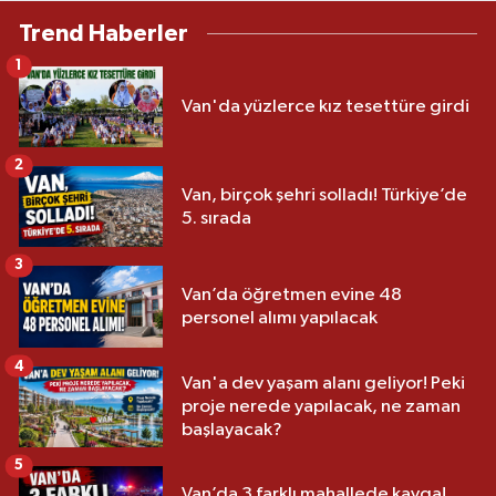
Trend Haberler
1
Van'da yüzlerce kız tesettüre girdi
2
Van, birçok şehri solladı! Türkiye’de
5. sırada
3
Van’da öğretmen evine 48
personel alımı yapılacak
4
Van'a dev yaşam alanı geliyor! Peki
proje nerede yapılacak, ne zaman
başlayacak?
5
Van’da 3 farklı mahallede kavga!