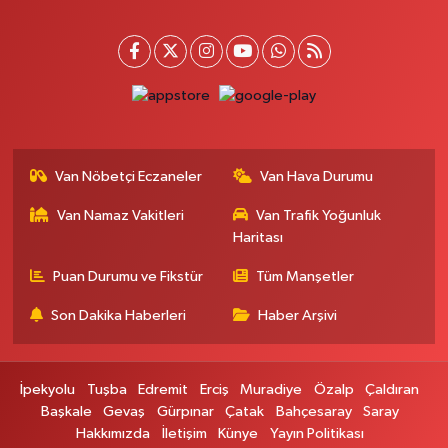
Hayat Eczanesi
Kışla Mah.Çınarlı Cad.1038 Sk.No:93 3-4
0 (432) 354 37 36
Yol Tarifi Al
Erdoğan Eczanesi
SEREFIYE MAHALLE URARTU SOKAK ESKİ İSTANBUL HAST. KRŞ. NO:6 B
Van Nöbetçi Eczaneler
Van Hava Durumu
0 (432) 215 82 65
Yol Tarifi Al
Van Namaz Vakitleri
Van Trafik Yoğunluk
Haritası
Derman Eczanesi
BAHÇELİEVLER MAH.MUSLİH GÖRENTAŞ BULVARI NO:57Çağdaş fırının
Puan Durumu ve Fikstür
Tüm Manşetler
karşısı
Son Dakika Haberleri
Haber Arşivi
0 (501) 322 00 65
Yol Tarifi Al
Yenı Sıfa Eczanesi
İpekyolu
Tuşba
Edremit
Erciş
Muradiye
Özalp
Çaldıran
VANYOLU CADDESİ NO:42
Başkale
Gevaş
Gürpınar
Çatak
Bahçesaray
Saray
0 (532) 689 22 50
Yol Tarifi Al
Hakkımızda
İletişim
Künye
Yayın Politikası