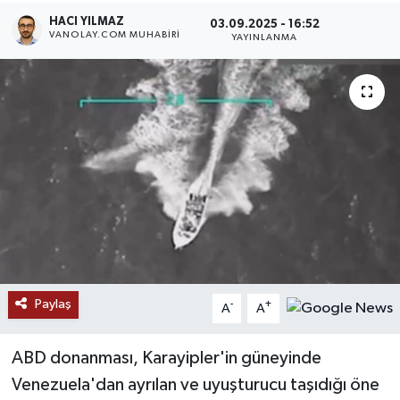
HACI YILMAZ
03.09.2025 - 16:52
RESMİ İLANLAR
VANOLAY.COM MUHABIRI
YAYINLANMA
Paylaş
-
+
A
A
ABD donanması, Karayipler'in güneyinde
Venezuela'dan ayrılan ve uyuşturucu taşıdığı öne