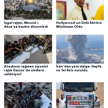
İşgal rejimi, Mescid-i
Hollywood'un Ünlü Aktörü
Aksa'ya baskın düzenledi
Müslüman Oldu
Ateşkese rağmen siyonist
İran'dan yeni dalga: Hayfa
rejim Gazze'de sivillere
ve Tel Aviv vuruldu
saldırıyor!