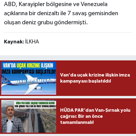
ABD, Karayipler bölgesine ve Venezuela
açıklarına bir denizaltı ile 7 savaş gemisinden
oluşan deniz grubu göndermişti.
Kaynak:
İLKHA
Van’da uçak krizine ilişkin imza
kampanyası başlatıldı!
HÜDA PAR’dan Van-Şırnak yolu
çağrısı: Bir an önce
tamamlanmalı!