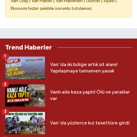
Van Olay | Van Haber | Van Haberleri | Güncel | Siyasi |
Ekonomi hiçbir şekilde sorumlu tutulamaz.
Trend Haberler
1
Van'da iki bölge artık sit alanı!
Yapılaşmaya tamamen yasak
2
Vanlı aile kaza yaptı! Ölü ve yaralılar
var
3
Van'da yüzlerce kız tesettüre girdi