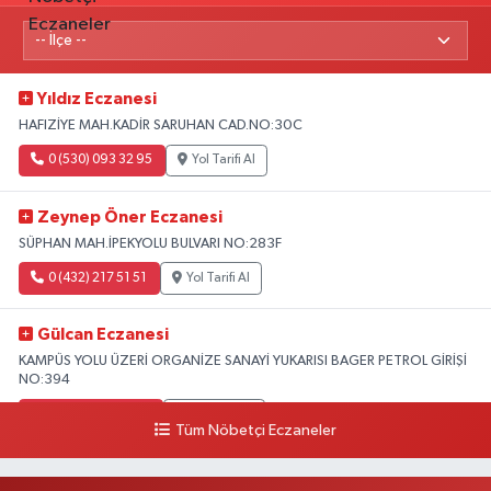
Yıldız Eczanesi
HAFIZİYE MAH.KADİR SARUHAN CAD.NO:30C
0 (530) 093 32 95
Yol Tarifi Al
Zeynep Öner Eczanesi
SÜPHAN MAH.İPEKYOLU BULVARI NO:283F
0 (432) 217 51 51
Yol Tarifi Al
Gülcan Eczanesi
KAMPÜS YOLU ÜZERİ ORGANİZE SANAYİ YUKARISI BAGER PETROL GİRİŞİ
NO:394
0 (533) 348 25 87
Yol Tarifi Al
Tüm Nöbetçi Eczaneler
Lütfiye Hanım Eczanesi