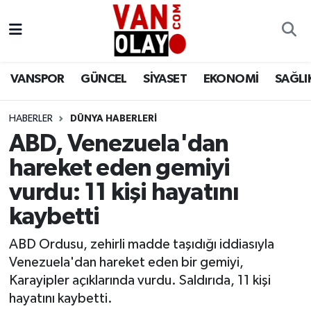
Vanspor
Van Nöbetçi Eczaneler
VANSPOR
GÜNCEL
SİYASET
EKONOMİ
SAĞLI
Güncel
Van Hava Durumu
HABERLER
DÜNYA HABERLERİ
Siyaset
Van Namaz Vakitleri
ABD, Venezuela'dan
Ekonomi
Van Trafik Yoğunluk Haritası
hareket eden gemiyi
vurdu: 11 kişi hayatını
Sağlık
Süper Lig Puan Durumu ve Fikstür
kaybetti
Eğitim
Tüm Manşetler
ABD Ordusu, zehirli madde taşıdığı iddiasıyla
Venezuela'dan hareket eden bir gemiyi,
Bilim & Teknoloji
Son Dakika Haberleri
Karayipler açıklarında vurdu. Saldırıda, 11 kişi
hayatını kaybetti.
Dünya
Haber Arşivi