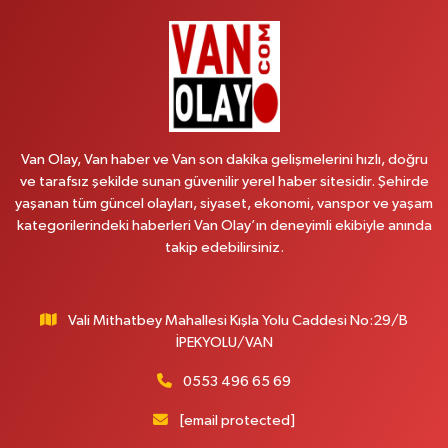
BAHÇİVAN MAH.15 TEMMUZ ŞEHİTLERİ CAD.NO:36B ÖZEL LOKMAN
HEKİM HASTANESİ ACİL KARŞISI
0 (501) 048 96 88
Yol Tarifi Al
Emek Eczanesi
MAHMUDİYE MAH.ATATÜRK CAD.NO:17B
Van Olay, Van haber ve Van son dakika gelişmelerini hızlı, doğru
0 (531) 621 69 65
Yol Tarifi Al
ve tarafsız şekilde sunan güvenilir yerel haber sitesidir. Şehirde
yaşanan tüm güncel olayları, siyaset, ekonomi, vanspor ve yaşam
Onay Eczanesi
kategorilerindeki haberleri Van Olay’ın deneyimli ekibiyle anında
MERAŞEL FEVZİ ÇAKMAK CAD. KÜLTÜR SARAYI KIZILAY KAN MERKEZİ
takip edebilirsiniz.
KARŞISI DIŞ KAPI NO:25B
0 (432) 212 66 67
Yol Tarifi Al
Vali Mithatbey Mahallesi Kışla Yolu Caddesi No:29/B
Yenı Derman Eczanesi
İPEKYOLU/VAN
Hatuniye Mah. Özel Akdamar Hastanesi Karşısı Güven Evleri A.Blok No:7
Akdamar Hastanesi Acil yanı. İpekyolu. Hatuniye mahallesi terzioğlu, Eski
0553 496 65 69
ikinisan kedili kavşağı, 65100 Ipekyolu Van
[email protected]
0 (432) 216 14 84
Yol Tarifi Al