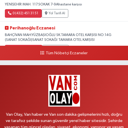
YENİŞEHİR MAH. 117.SOKAK 7-9Ahastane karşısı
0 (432) 451 31 51
Yol Tarifi Al
Perihanoğlu Eczanesi
BAHÇİVAN MAH.YÜZBAŞIOĞLU SK.TAMARA OTEL KARŞISI NO:14G
(SANAT SOKAĞI)SANAT SOKAĞI TAMARA OTEL KARŞISI
0 (432) 216 24 25
Yol Tarifi Al
Tüm Nöbetçi Eczaneler
Aydın Eczanesi
Recep Tayyip Erdoğan Mah.Azerbaycan Cad.104 B
0 (538) 861 36 16
Yol Tarifi Al
Arjin Eczanesi
BEYAZIT MAH.ZEYLAN CADDESİ OKYANUS GİYİM YANI NO:1
0 (535) 014 85 70
Yol Tarifi Al
Van Olay, Van haber ve Van son dakika gelişmelerini hızlı, doğru
ve tarafsız şekilde sunan güvenilir yerel haber sitesidir. Şehirde
Afşar Eczanesi
yaşanan tüm güncel olayları, siyaset, ekonomi, vanspor ve yaşam