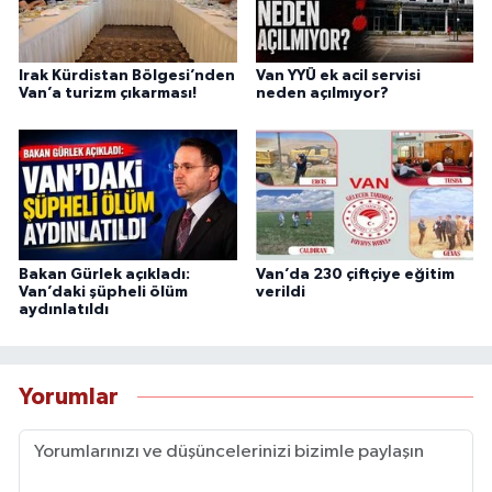
Irak Kürdistan Bölgesi’nden
Van YYÜ ek acil servisi
Van’a turizm çıkarması!
neden açılmıyor?
Bakan Gürlek açıkladı:
Van’da 230 çiftçiye eğitim
Van’daki şüpheli ölüm
verildi
aydınlatıldı
Yorumlar