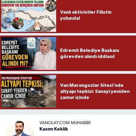
Vanlı aktivistler Filistin
yolunda!
Edremit Belediye Başkanı
görevden alındı iddiası!
Van Marangozlar Sitesi’nde
altyapı tepkisi: Sanayi yeniden
çamur içinde
VANOLAY.COM MUHABIRI
Kasım Keklik