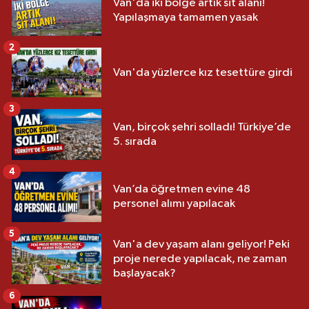
Van'da iki bölge artık sit alanı!
Yapılaşmaya tamamen yasak
2
Van'da yüzlerce kız tesettüre girdi
3
Van, birçok şehri solladı! Türkiye’de
5. sırada
4
Van’da öğretmen evine 48
personel alımı yapılacak
5
Van'a dev yaşam alanı geliyor! Peki
proje nerede yapılacak, ne zaman
başlayacak?
6