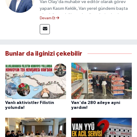
Van Olay’da muhabir ve editör olarak görev
yapan Kasım Keklik, Van yerel gündemi başta
olmak üzere bölgesel gelişmeleri sahadan
Devam Et
takip etmektedir. Saha haberciliğindeki
deneyimiyle hızlı ve doğru haber üretimine
odaklanan Keklik, tarafsızlık ve etik gazetecilik
ilkeleri doğrultusunda güvenilir içerikler
sunmaktadır.
Bunlar da ilginizi çekebilir
Vanlı aktivistler Filistin
Van'da 280 aileye ayni
yolunda!
yardım!