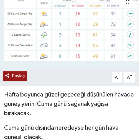
RESMİ İLANLAR
Paylaş
-
+
A
A
Hafta boyunca güzel geçeceği düşünülen
hava
da
güneş yerini Cuma günü sağanak yağışa
bırakacak.
Cuma günü dışında neredeyse her gün hava
güneşli olacak.