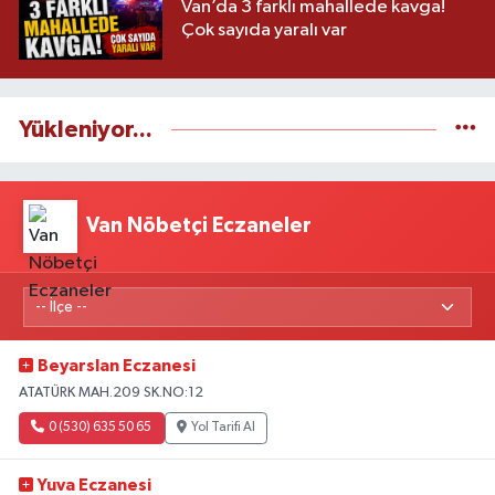
Van’da 3 farklı mahallede kavga!
Çok sayıda yaralı var
Yükleniyor...
Van Nöbetçi Eczaneler
Beyarslan Eczanesi
ATATÜRK MAH.209 SK.NO:12
0 (530) 635 50 65
Yol Tarifi Al
Yuva Eczanesi