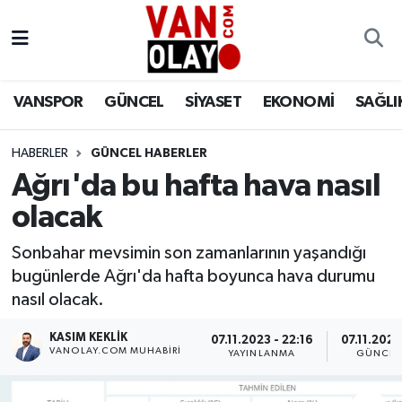
Vanspor
Van Nöbetçi Eczaneler
VANSPOR
GÜNCEL
SİYASET
EKONOMİ
SAĞLI
Güncel
Van Hava Durumu
HABERLER
GÜNCEL HABERLER
Siyaset
Van Namaz Vakitleri
Ağrı'da bu hafta hava nasıl
Ekonomi
Van Trafik Yoğunluk Haritası
olacak
Sağlık
Süper Lig Puan Durumu ve Fikstür
Sonbahar mevsimin son zamanlarının yaşandığı
bugünlerde Ağrı'da hafta boyunca hava durumu
Eğitim
Tüm Manşetler
nasıl olacak.
KASIM KEKLIK
07.11.2023 - 22:16
07.11.2023
Bilim & Teknoloji
Son Dakika Haberleri
VANOLAY.COM MUHABIRI
YAYINLANMA
GÜNCEL
Dünya
Haber Arşivi