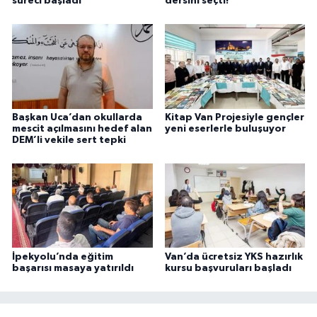
süreci başladı
dersini seçti!
Başkan Uca’dan okullarda
Kitap Van Projesiyle gençler
mescit açılmasını hedef alan
yeni eserlerle buluşuyor
DEM’li vekile sert tepki
İpekyolu’nda eğitim
Van’da ücretsiz YKS hazırlık
başarısı masaya yatırıldı
kursu başvuruları başladı