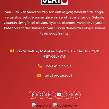
0 (530) 442 24 65
Yol Tarifi Al
Van Olay, Van haber ve Van son dakika gelişmelerini hızlı, doğru
Yiğit Eczanesi
ve tarafsız şekilde sunan güvenilir yerel haber sitesidir. Şehirde
yaşanan tüm güncel olayları, siyaset, ekonomi, vanspor ve yaşam
Hatuniye Mahallesi, Asmin Sokak No:3 A İpekyolu Van
kategorilerindeki haberleri Van Olay’ın deneyimli ekibiyle anında
0 (432) 217 11 10
Yol Tarifi Al
takip edebilirsiniz.
Akdağ Eczanesi
Süphan Mahallesi, İpekyolu Caddesi No:283 G Edremit Van
Vali Mithatbey Mahallesi Kışla Yolu Caddesi No:29/B
İPEKYOLU/VAN
0 (542) 378 02 68
Yol Tarifi Al
0553 496 65 69
Ozan Eczanesi
Serhat Mahallesi, Cumhuriyet Bulvarı No:137 E İpekyolu Van
[email protected]
0 (542) 384 45 20
Yol Tarifi Al
Gevaş Eczanesi
Orta Mahallesi, Sakarya Caddesi No:1 C Gevaş Van
0 (537) 031 18 82
Yol Tarifi Al