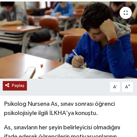
RESMİ İLANLAR
Paylaş
-
+
A
A
Psikolog Nursena As, sınav sonrası öğrenci
psikolojisiyle ilgili İLKHA'ya konuştu.
As, sınavların her şeyin belirleyicisi olmadığını
ifade ederek öğrencilerin motivasyonlarının