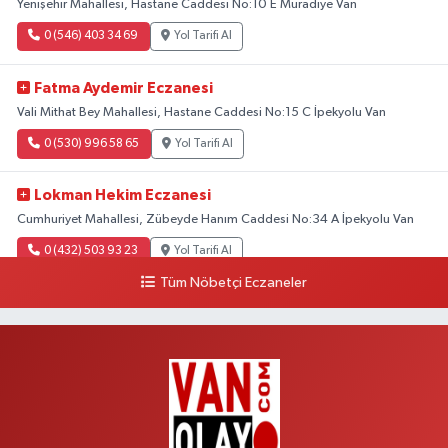
Yenişehir Mahallesi, Hastane Caddesi No:10 E Muradiye Van
0 (546) 403 34 69
Yol Tarifi Al
Fatma Aydemir Eczanesi
Vali Mithat Bey Mahallesi, Hastane Caddesi No:15 C İpekyolu Van
0 (530) 996 58 65
Yol Tarifi Al
Lokman Hekim Eczanesi
Cumhuriyet Mahallesi, Zübeyde Hanım Caddesi No:34 A İpekyolu Van
0 (432) 503 93 23
Yol Tarifi Al
Tüm Nöbetçi Eczaneler
Hekimoğlu Eczanesi
Vanyolu Mahallesi, Kara Yusuf Bey Bulvarı No:102 F Erciş Van
0 (541) 147 65 65
Yol Tarifi Al
Koç Eczanesi
Cumhuriyet Mahallesi, Konak Sokak No:6 Gürpınar Van