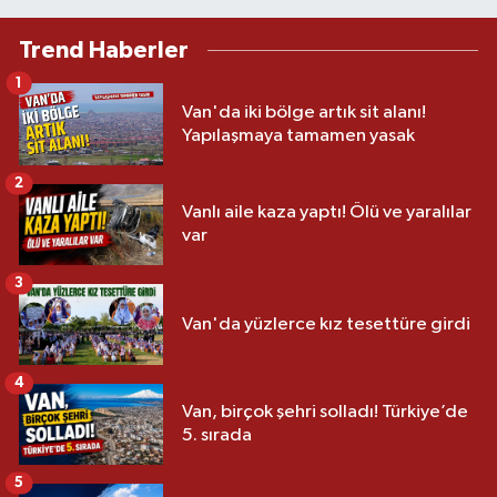
Trend Haberler
1
Van'da iki bölge artık sit alanı!
Yapılaşmaya tamamen yasak
2
Vanlı aile kaza yaptı! Ölü ve yaralılar
var
3
Van'da yüzlerce kız tesettüre girdi
4
Van, birçok şehri solladı! Türkiye’de
5. sırada
5