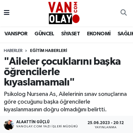
Vanspor
Van Nöbetçi Eczaneler
VANSPOR
GÜNCEL
SİYASET
EKONOMİ
SAĞLI
Güncel
Van Hava Durumu
HABERLER
EĞİTİM HABERLERİ
Siyaset
Van Namaz Vakitleri
"Aileler çocuklarını başka
Ekonomi
Van Trafik Yoğunluk Haritası
öğrencilerle
kıyaslamamalı"
Sağlık
Süper Lig Puan Durumu ve Fikstür
Psikolog Nursena As, Ailelerinin sınav sonuçlarına
Eğitim
Tüm Manşetler
göre çocuğunu başka öğrencilerle
kıyaslanmasının doğru olmadığını belirtti.
Bilim & Teknoloji
Son Dakika Haberleri
ALAATTIN GÜÇLÜ
25.06.2023 - 20:12
VANOLAY.COM YAZI İŞLERI MÜDÜRÜ
YAYINLANMA
Dünya
Haber Arşivi