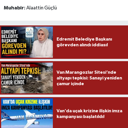
Muhabir:
Alaattin Güçlü
Edremit Belediye Başkanı
görevden alındı iddiası!
Van Marangozlar Sitesi’nde
altyapı tepkisi: Sanayi yeniden
çamur içinde
Van’da uçak krizine ilişkin imza
kampanyası başlatıldı!