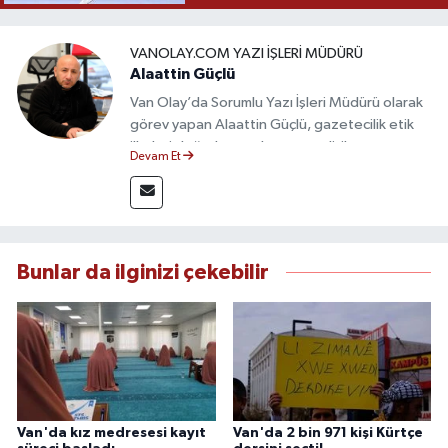
VANOLAY.COM YAZI İŞLERI MÜDÜRÜ
Alaattin Güçlü
Van Olay’da Sorumlu Yazı İşleri Müdürü olarak
görev yapan Alaattin Güçlü, gazetecilik etik
ilkeleri doğrultusunda yayın politikasının
Devam Et
oluşturulması ve editoryal sürecin
yönetiminden sorumludur. Yerel ve ulusal
gündemi yakından takip eden Güçlü, tarafsız,
güvenilir ve nitelikli haberlerin okuyuculara
doğru ve hızlı şekilde ulaştırılmasına öncülük
Bunlar da ilginizi çekebilir
etmektedir.
Van'da kız medresesi kayıt
Van'da 2 bin 971 kişi Kürtçe