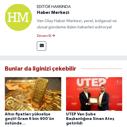
EDITÖR HAKKINDA
Haber Merkezi
Van Olay Haber Merkezi, yerel, bölgesel ve
ulusal gündeme ilişkin haberleri editoryal
denetimden geçirerek okuyuculara
Devam Et
sunmaktadır. Doğruluk, tarafsızlık ve
gazetecilik etik ilkeleri doğrultusunda
hazırlanan içerikler, güvenilir kaynaklara dayalı
olarak hızlı ve şeffaf bir habercilik anlayışıyla
yayımlanmaktadır.
Bunlar da ilginizi çekebilir
Altın fiyatları yükselişe
UTEP Van Şube
geçti! Gram 6 bin 400’ün
Başkanlığına Sinan Ateş
üstünde…
getirildi