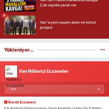
Van’da 3 farklı mahallede kavga!
Çok sayıda yaralı var
6
Van'a yeni yaşam alanı ve konut
projesi
Yükleniyor...
Van Nöbetçi Eczaneler
Burak Eczanesi
Eski Araştırma Hastanesi karşısı, Kazım Karabekir Caddesi No:6 Merkez