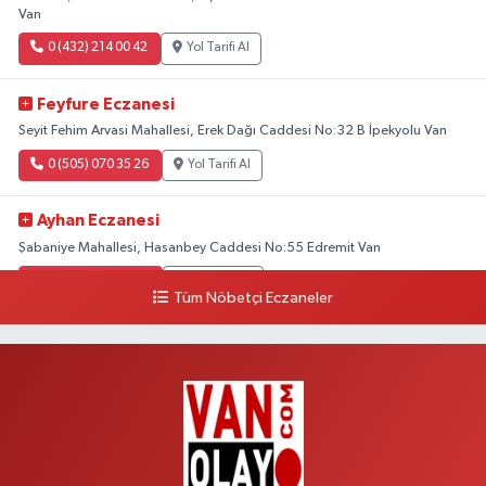
Van
0 (432) 214 00 42
Yol Tarifi Al
Feyfure Eczanesi
Seyit Fehim Arvasi Mahallesi, Erek Dağı Caddesi No:32 B İpekyolu Van
0 (505) 070 35 26
Yol Tarifi Al
Ayhan Eczanesi
Şabaniye Mahallesi, Hasanbey Caddesi No:55 Edremit Van
0 (505) 636 94 65
Yol Tarifi Al
Tüm Nöbetçi Eczaneler
Baran Eczanesi
Şehit Jandarma Binbaşı Cesur Mahallesi, Vali Münir Karaloğlu Caddesi
No:6 D Çaldıran Van
0 (538) 376 47 15
Yol Tarifi Al
Vitamin Eczanesi