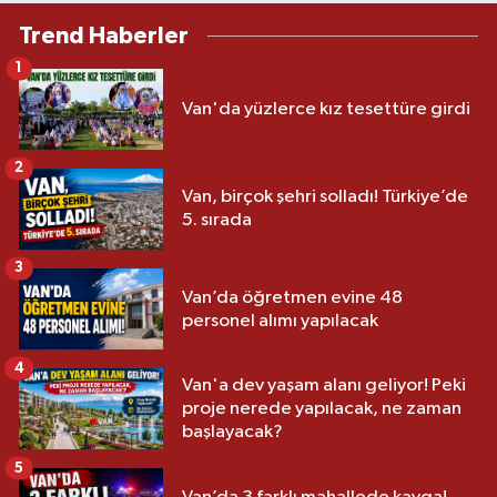
Trend Haberler
1
Van'da yüzlerce kız tesettüre girdi
2
Van, birçok şehri solladı! Türkiye’de
5. sırada
3
Van’da öğretmen evine 48
personel alımı yapılacak
4
Van'a dev yaşam alanı geliyor! Peki
proje nerede yapılacak, ne zaman
başlayacak?
5