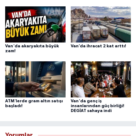
Van'da akaryakıta büyük
Van’da ihracat 2 kat arttı!
zam!
ATM'lerde gram altın satışı
Van'da genç iş
başladı!
insanlarından güç birliği!
DEGİAT sahaya indi
Yorumlar