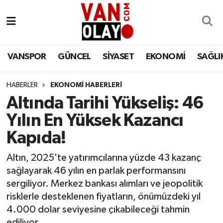
Vanspor
Van Nöbetçi Eczaneler
VANSPOR
GÜNCEL
SİYASET
EKONOMİ
SAĞLI
Güncel
Van Hava Durumu
HABERLER
EKONOMİ HABERLERİ
Siyaset
Van Namaz Vakitleri
Altında Tarihi Yükseliş: 46
Ekonomi
Van Trafik Yoğunluk Haritası
Yılın En Yüksek Kazancı
Kapıda!
Sağlık
Süper Lig Puan Durumu ve Fikstür
Altın, 2025'te yatırımcılarına yüzde 43 kazanç
Eğitim
Tüm Manşetler
sağlayarak 46 yılın en parlak performansını
sergiliyor. Merkez bankası alımları ve jeopolitik
Bilim & Teknoloji
Son Dakika Haberleri
risklerle desteklenen fiyatların, önümüzdeki yıl
4.000 dolar seviyesine çıkabileceği tahmin
Dünya
Haber Arşivi
ediliyor.