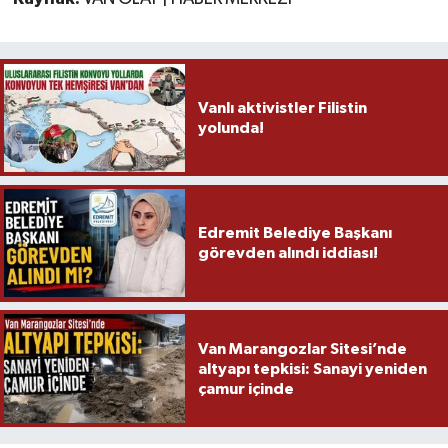
Vanlı aktivistler Filistin
yolunda!
Edremit Belediye Başkanı
görevden alındı iddiası!
Van Marangozlar Sitesi’nde
altyapı tepkisi: Sanayi yeniden
çamur içinde