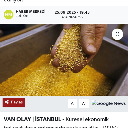
RESMİ İLANLAR
HABER MERKEZI
25.09.2025 - 19:45
EDITÖR
YAYINLANMA
Paylaş
-
+
A
A
VAN OLAY | İSTANBUL
- Küresel ekonomik