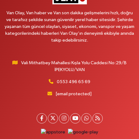
Vanyolu Mahallesi, Kara Yusuf Bey Caddesi No:99 B Erciş Van
Van Olay, Van haber ve Van son dakika gelişmelerini hızlı, doğru
0 (432) 351 02 96
Yol Tarifi Al
ve tarafsız şekilde sunan güvenilir yerel haber sitesidir. Şehirde
yaşanan tüm güncel olayları, siyaset, ekonomi, vanspor ve yaşam
Koç Eczanesi
kategorilerindeki haberleri Van Olay’ın deneyimli ekibiyle anında
Cumhuriyet Mahallesi, Konak Sokak No:6 Gürpınar Van
takip edebilirsiniz.
0 (530) 442 24 65
Yol Tarifi Al
Vali Mithatbey Mahallesi Kışla Yolu Caddesi No:29/B
Engin Eczanesi
İPEKYOLU/VAN
Beyazıt Mahallesi, Zeylan Caddesi No:46 A Erciş Van
0 (432) 351 55 50
Yol Tarifi Al
0553 496 65 69
[email protected]
Muhammed Eczanesi
Mahmudiye Mahallesi, Atatürk Caddesi No:29 D Özalp Van
0 (432) 712 22 87
Yol Tarifi Al
Otogar Eczanesi
İstasyon Mahallesi, Terminal Caddesi No:17 A Tuşba Van