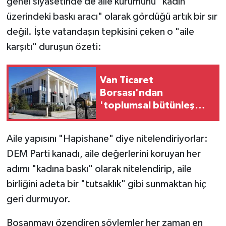
genel siyasetinde de aile kurumunu "kadın
üzerindeki baskı aracı" olarak gördüğü artık bir sır
değil. İşte vatandaşın tepkisini çeken o "aile
karşıtı" duruşun özeti:
Van Ticaret
Borsası'ndan
'toplumsal bütünleşme'
kanun teklifine destek
Aile yapısını "Hapishane" diye nitelendiriyorlar:
DEM Parti kanadı, aile değerlerini koruyan her
adımı "kadına baskı" olarak nitelendirip, aile
birliğini adeta bir "tutsaklık" gibi sunmaktan hiç
geri durmuyor.
Boşanmayı özendiren söylemler her zaman en