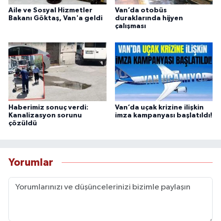
Aile ve Sosyal Hizmetler
Van’da otobüs
Bakanı Göktaş, Van'a geldi
duraklarında hijyen
çalışması
Haberimiz sonuç verdi:
Van’da uçak krizine ilişkin
Kanalizasyon sorunu
imza kampanyası başlatıldı!
çözüldü
Yorumlar