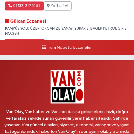
0 (432) 217 51 51
Yol Tarifi Al
Gülcan Eczanesi
KAMPÜS YOLU ÜZERİ ORGANİZE SANAYİ YUKARISI BAGER PETROL GİRİŞİ
NO:394
0 (533) 348 25 87
Yol Tarifi Al
Tüm Nöbetçi Eczaneler
Lütfiye Hanım Eczanesi
BAHÇİVAN MAH.15 TEMMUZ ŞEHİTLERİ CAD.NO:36B ÖZEL LOKMAN
HEKİM HASTANESİ ACİL KARŞISI
0 (501) 048 96 88
Yol Tarifi Al
Emek Eczanesi
MAHMUDİYE MAH.ATATÜRK CAD.NO:17B
Van Olay, Van haber ve Van son dakika gelişmelerini hızlı, doğru
0 (531) 621 69 65
Yol Tarifi Al
ve tarafsız şekilde sunan güvenilir yerel haber sitesidir. Şehirde
yaşanan tüm güncel olayları, siyaset, ekonomi, vanspor ve yaşam
Onay Eczanesi
kategorilerindeki haberleri Van Olay’ın deneyimli ekibiyle anında