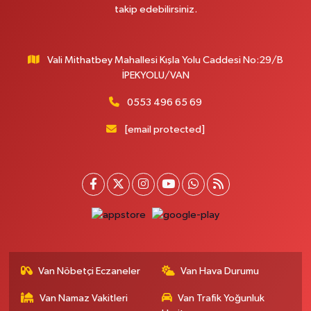
MERAŞEL FEVZİ ÇAKMAK CAD. KÜLTÜR SARAYI KIZILAY KAN MERKEZİ
takip edebilirsiniz.
KARŞISI DIŞ KAPI NO:25B
0 (432) 212 66 67
Yol Tarifi Al
Vali Mithatbey Mahallesi Kışla Yolu Caddesi No:29/B
Yenı Derman Eczanesi
İPEKYOLU/VAN
Hatuniye Mah. Özel Akdamar Hastanesi Karşısı Güven Evleri A.Blok No:7
Akdamar Hastanesi Acil yanı. İpekyolu. Hatuniye mahallesi terzioğlu, Eski
0553 496 65 69
ikinisan kedili kavşağı, 65100 Ipekyolu Van
[email protected]
0 (432) 216 14 84
Yol Tarifi Al
Hayat Eczanesi
Kışla Mah.Çınarlı Cad.1038 Sk.No:93 3-4
0 (432) 354 37 36
Yol Tarifi Al
Erdoğan Eczanesi
SEREFIYE MAHALLE URARTU SOKAK ESKİ İSTANBUL HAST. KRŞ. NO:6 B
Van Nöbetçi Eczaneler
Van Hava Durumu
0 (432) 215 82 65
Yol Tarifi Al
Van Namaz Vakitleri
Van Trafik Yoğunluk