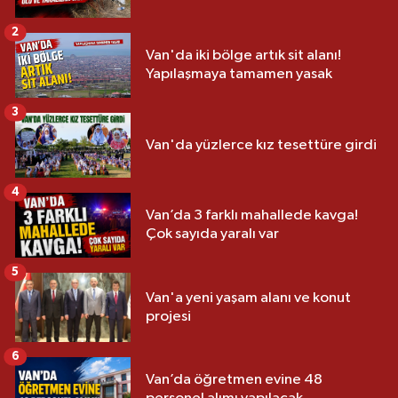
2
Van'da iki bölge artık sit alanı!
Yapılaşmaya tamamen yasak
3
Van'da yüzlerce kız tesettüre girdi
4
Van’da 3 farklı mahallede kavga!
Çok sayıda yaralı var
5
Van'a yeni yaşam alanı ve konut
projesi
6
Van’da öğretmen evine 48