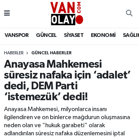
Vanspor
Van Nöbetçi Eczaneler
VANSPOR
GÜNCEL
SİYASET
EKONOMİ
SAĞLI
Güncel
Van Hava Durumu
HABERLER
GÜNCEL HABERLER
Siyaset
Van Namaz Vakitleri
Anayasa Mahkemesi
Ekonomi
Van Trafik Yoğunluk Haritası
süresiz nafaka için ‘adalet’
dedi, DEM Parti
Sağlık
Süper Lig Puan Durumu ve Fikstür
‘istemezük’ dedi!
Eğitim
Tüm Manşetler
Anayasa Mahkemesi, milyonlarca insanı
ilgilendiren ve on binlerce mağdurun oluşmasına
Bilim & Teknoloji
Son Dakika Haberleri
neden olan ve “hukuk garabeti” olarak
adlandırılan süresiz nafaka düzenlemesini iptal
Dünya
Haber Arşivi