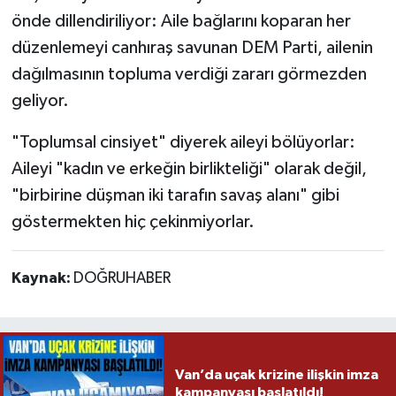
önde dillendiriliyor: Aile bağlarını koparan her
düzenlemeyi canhıraş savunan DEM Parti, ailenin
dağılmasının topluma verdiği zararı görmezden
geliyor.
"Toplumsal cinsiyet" diyerek aileyi bölüyorlar:
Aileyi "kadın ve erkeğin birlikteliği" olarak değil,
"birbirine düşman iki tarafın savaş alanı" gibi
göstermekten hiç çekinmiyorlar.
Kaynak:
DOĞRUHABER
Van’da uçak krizine ilişkin imza
kampanyası başlatıldı!