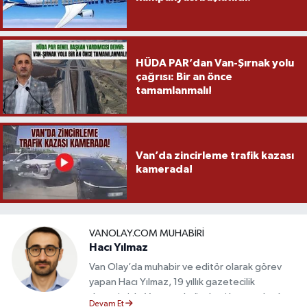
HÜDA PAR’dan Van-Şırnak yolu
çağrısı: Bir an önce
tamamlanmalı!
Van’da zincirleme trafik kazası
kamerada!
VANOLAY.COM MUHABIRI
Hacı Yılmaz
Van Olay’da muhabir ve editör olarak görev
yapan Hacı Yılmaz, 19 yıllık gazetecilik
deneyimiyle Van yerel gündemi başta olmak
Devam Et