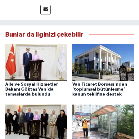
üzere bölgesel ve ulusal gelişmeleri sahadan
takip etmektedir. Editoryal sürece katkı sunan
Yılmaz, tarafsızlık, doğruluk ve etik ilkeler
çerçevesinde ürettiği haberlerle kamuoyunu
güvenilir kaynaklara dayalı olarak
Bunlar da ilginizi çekebilir
bilgilendirmektedir.
Aile ve Sosyal Hizmetler
Van Ticaret Borsası'ndan
Bakanı Göktaş Van'da
'toplumsal bütünleşme'
temaslarda bulundu
kanun teklifine destek