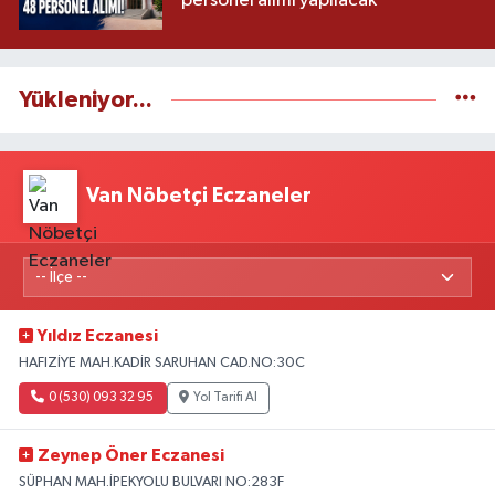
personel alımı yapılacak
Yükleniyor...
Van Nöbetçi Eczaneler
Yıldız Eczanesi
HAFIZİYE MAH.KADİR SARUHAN CAD.NO:30C
0 (530) 093 32 95
Yol Tarifi Al
Zeynep Öner Eczanesi
SÜPHAN MAH.İPEKYOLU BULVARI NO:283F