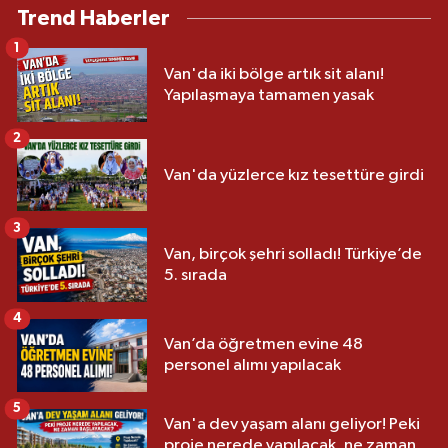
Trend Haberler
1
Van'da iki bölge artık sit alanı!
Yapılaşmaya tamamen yasak
2
Van'da yüzlerce kız tesettüre girdi
3
Van, birçok şehri solladı! Türkiye’de
5. sırada
4
Van’da öğretmen evine 48
personel alımı yapılacak
5
Van'a dev yaşam alanı geliyor! Peki
proje nerede yapılacak, ne zaman