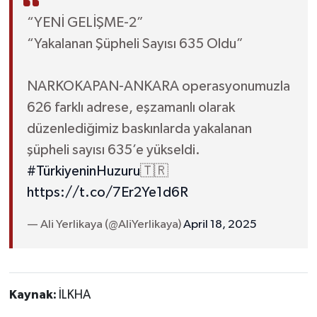
“YENİ GELİŞME-2”
“Yakalanan Şüpheli Sayısı 635 Oldu”
NARKOKAPAN-ANKARA operasyonumuzla
626 farklı adrese, eşzamanlı olarak
düzenlediğimiz baskınlarda yakalanan
şüpheli sayısı 635’e yükseldi.
#TürkiyeninHuzuru
🇹🇷
https://t.co/7Er2Ye1d6R
— Ali Yerlikaya (@AliYerlikaya)
April 18, 2025
Kaynak:
İLKHA