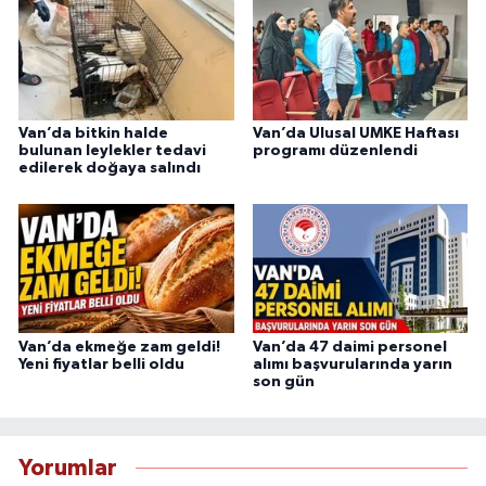
Van’da bitkin halde
Van’da Ulusal UMKE Haftası
bulunan leylekler tedavi
programı düzenlendi
edilerek doğaya salındı
Van’da ekmeğe zam geldi!
Van’da 47 daimi personel
Yeni fiyatlar belli oldu
alımı başvurularında yarın
son gün
Yorumlar