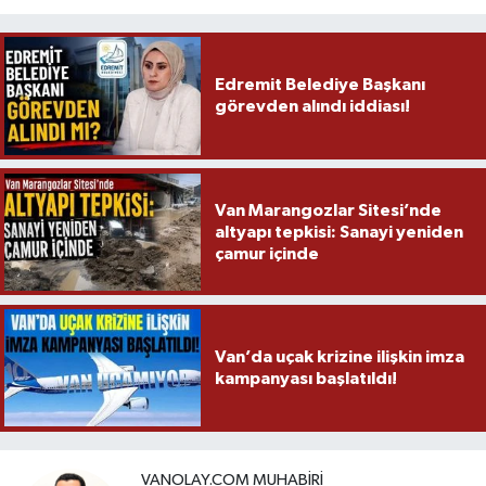
Edremit Belediye Başkanı
görevden alındı iddiası!
Van Marangozlar Sitesi’nde
altyapı tepkisi: Sanayi yeniden
çamur içinde
Van’da uçak krizine ilişkin imza
kampanyası başlatıldı!
VANOLAY.COM MUHABIRI