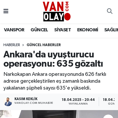
Vanspor
Van Nöbetçi Eczaneler
VANSPOR
GÜNCEL
SİYASET
EKONOMİ
SAĞLI
Güncel
Van Hava Durumu
HABERLER
GÜNCEL HABERLER
Siyaset
Van Namaz Vakitleri
Ankara'da uyuşturucu
Ekonomi
Van Trafik Yoğunluk Haritası
operasyonu: 635 gözaltı
Sağlık
Süper Lig Puan Durumu ve Fikstür
Narkokapan Ankara operasyonunda 626 farklı
adrese gerçekleştirilen eş zamanlı baskında
Eğitim
Tüm Manşetler
yakalanan şüpheli sayısı 635'e yükseldi.
KASIM KEKLIK
18.04.2025 - 20:44
18.04.20
Bilim & Teknoloji
Son Dakika Haberleri
VANOLAY.COM MUHABIRI
YAYINLANMA
GÜNC
Dünya
Haber Arşivi