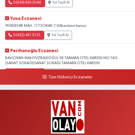
0 (530) 635 50 65
Yol Tarifi Al
Yuva Eczanesi
YENİŞEHİR MAH. 117.SOKAK 7-9Ahastane karşısı
0 (432) 451 31 51
Yol Tarifi Al
Perihanoğlu Eczanesi
BAHÇİVAN MAH.YÜZBAŞIOĞLU SK.TAMARA OTEL KARŞISI NO:14G
(SANAT SOKAĞI)SANAT SOKAĞI TAMARA OTEL KARŞISI
0 (432) 216 24 25
Yol Tarifi Al
Tüm Nöbetçi Eczaneler
Aydın Eczanesi
Recep Tayyip Erdoğan Mah.Azerbaycan Cad.104 B
0 (538) 861 36 16
Yol Tarifi Al
Arjin Eczanesi
BEYAZIT MAH.ZEYLAN CADDESİ OKYANUS GİYİM YANI NO:1