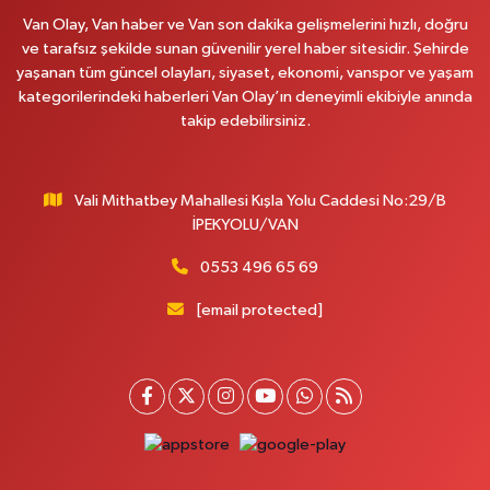
0 (535) 014 85 70
Yol Tarifi Al
Van Olay, Van haber ve Van son dakika gelişmelerini hızlı, doğru
ve tarafsız şekilde sunan güvenilir yerel haber sitesidir. Şehirde
Afşar Eczanesi
yaşanan tüm güncel olayları, siyaset, ekonomi, vanspor ve yaşam
Kazım Karabekir cad.Eski Araştırma Hastanesi karşısı (kent park karşısı )
kategorilerindeki haberleri Van Olay’ın deneyimli ekibiyle anında
Kaval iş merkezi No: 156 B
takip edebilirsiniz.
0 (432) 214 02 40
Yol Tarifi Al
Vali Mithatbey Mahallesi Kışla Yolu Caddesi No:29/B
Gürpınar Eczanesi
İPEKYOLU/VAN
Akpınar Mah. Milli Egemenlik Cad.No:7 A
0 (506) 065 26 65
Yol Tarifi Al
0553 496 65 69
[email protected]
Mahya Eczanesi
ZÜBEYDE HANIM CAD.ÖZEL LOKMAN HEKİM HASTANESİ KARŞISI 82 C
0 (432) 215 77 65
Yol Tarifi Al
Ferhat Eczanesi
URARTU SOK. ESKİ İSTANBUL HASTANESİ KARŞISI NO:4 C