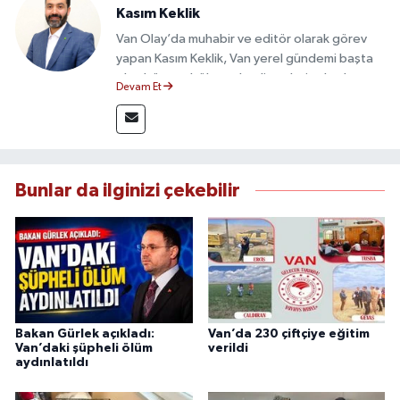
Kasım Keklik
Van Olay’da muhabir ve editör olarak görev
yapan Kasım Keklik, Van yerel gündemi başta
olmak üzere bölgesel gelişmeleri sahadan
Devam Et
takip etmektedir. Saha haberciliğindeki
deneyimiyle hızlı ve doğru haber üretimine
odaklanan Keklik, tarafsızlık ve etik gazetecilik
ilkeleri doğrultusunda güvenilir içerikler
sunmaktadır.
Bunlar da ilginizi çekebilir
Bakan Gürlek açıkladı:
Van’da 230 çiftçiye eğitim
Van’daki şüpheli ölüm
verildi
aydınlatıldı