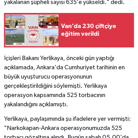
yakalanan şüpheli sayısı 635'e yükseldi." dedi.
Van’da 230 çiftçiye
eğitim verildi
İçişleri Bakanı Yerlikaya, önceki gün yaptığı
açıklamada, Ankara'da Cumhuriyet tarihinin en
büyük uyuşturucu operasyonunun
gerçekleştirildiğini söylemişti. Yerlikaya
operasyon kapsamında 525 torbacının
yakalandığını açıklamıştı.
Yerlikaya, paylaşımında şu ifadelere yer vermişti:
"Narkokapan-Ankara operasyonumuzda 525
torbacı gözaltına alındı. Bugün sabah 05.00'da