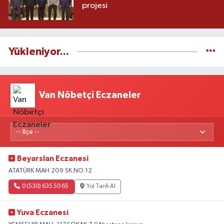
projesi
Yükleniyor...
Van Nöbetçi Eczaneler
Beyarslan Eczanesi
ATATÜRK MAH.209 SK.NO:12
0 (530) 635 50 65
Yol Tarifi Al
Yuva Eczanesi