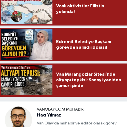
Vanlı aktivistler Filistin
yolunda!
Edremit Belediye Başkanı
görevden alındı iddiası!
Van Marangozlar Sitesi’nde
altyapı tepkisi: Sanayi yeniden
çamur içinde
VANOLAY.COM MUHABIRI
Hacı Yılmaz
Van Olay’da muhabir ve editör olarak görev