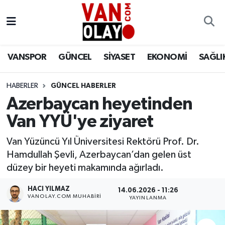
Vanspor
Van Nöbetçi Eczaneler
VANSPOR
GÜNCEL
SİYASET
EKONOMİ
SAĞLI
Güncel
Van Hava Durumu
HABERLER
GÜNCEL HABERLER
Siyaset
Van Namaz Vakitleri
Azerbaycan heyetinden
Ekonomi
Van Trafik Yoğunluk Haritası
Van YYÜ'ye ziyaret
Sağlık
Süper Lig Puan Durumu ve Fikstür
Van Yüzüncü Yıl Üniversitesi Rektörü Prof. Dr.
Hamdullah Şevli, Azerbaycan’dan gelen üst
Eğitim
Tüm Manşetler
düzey bir heyeti makamında ağırladı.
HACI YILMAZ
14.06.2026 - 11:26
Bilim & Teknoloji
Son Dakika Haberleri
VANOLAY.COM MUHABIRI
YAYINLANMA
Dünya
Haber Arşivi