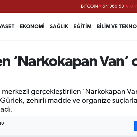
DOLAR
47,7069
%0.
EURO
55,0265
%0.
YASET
EKONOMİ
SAĞLIK
EĞİTİM
BİLİM VE TEKNO
STERLİN
64,1897
%0.
GRAM ALTIN
6618.49
%2.
BİST100
13.887
%6
en ‘Narkokapan Van’ 
BITCOIN
64.360,53
%-0.
 merkezli gerçekleştirilen ‘Narkokapan Van
Gürlek, zehirli madde ve organize suçlarl
adı.
40