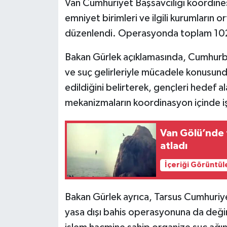
Van Cumhuriyet Başsavcılığı koordin
emniyet birimleri ve ilgili kurumların 
düzenlendi. Operasyonda toplam 102 
Bakan Gürlek açıklamasında, Cumhurb
ve suç gelirleriyle mücadele konusund
edildiğini belirterek, gençleri hedef al
mekanizmaların koordinasyon içinde işle
Van Gölü’nde t
atladı
İçeriği Görüntül
Bakan Gürlek ayrıca, Tarsus Cumhuriye
yasa dışı bahis operasyonuna da değin