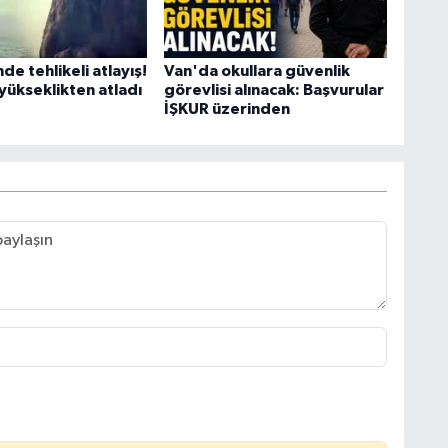
de tehlikeli atlayış!
Van'da okullara güvenlik
yükseklikten atladı
görevlisi alınacak: Başvurular
İŞKUR üzerinden