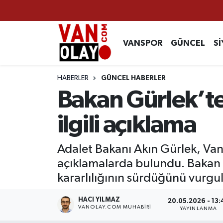
Vanspor
Van Nöbetçi Eczaneler
VANSPOR
GÜNCEL
Sİ
Güncel
Van Hava Durumu
HABERLER
GÜNCEL HABERLER
Siyaset
Van Namaz Vakitleri
Bakan Gürlek’t
Ekonomi
Van Trafik Yoğunluk Haritası
ilgili açıklama
Sağlık
Süper Lig Puan Durumu ve Fikstür
Adalet Bakanı Akın Gürlek, Van
açıklamalarda bulundu. Bakan 
Eğitim
Tüm Manşetler
kararlılığının sürdüğünü vurgul
Bilim & Teknoloji
Son Dakika Haberleri
HACI YILMAZ
20.05.2026 - 13:
VANOLAY.COM MUHABIRI
YAYINLANMA
Dünya
Haber Arşivi