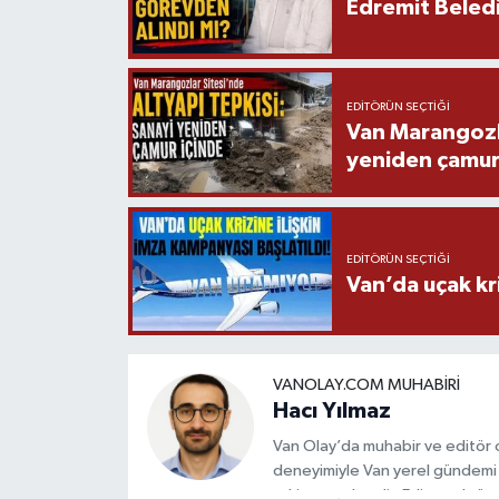
Edremit Beledi
EDITÖRÜN SEÇTIĞI
Van Marangozla
yeniden çamur
EDITÖRÜN SEÇTIĞI
Van’da uçak kri
VANOLAY.COM MUHABIRI
Hacı Yılmaz
Van Olay’da muhabir ve editör ol
deneyimiyle Van yerel gündemi 
takip etmektedir. Editoryal sürec