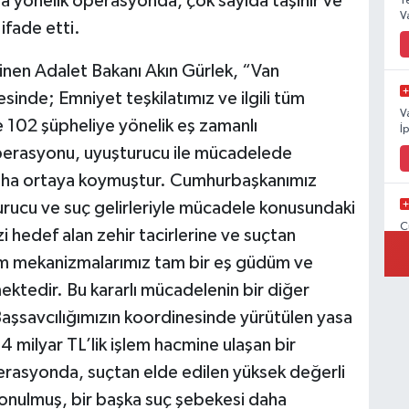
a yönelik operasyonda, çok sayıda taşınır ve
Y
V
ifade etti.
inen Adalet Bakanı Akın Gürlek, “Van
inde; Emniyet teşkilatımız ve ilgili tüm
V
lde 102 şüpheliye yönelik eş zamanlı
İ
perasyonu, uyuşturucu ile mücadelede
z daha ortaya koymuştur. Cumhurbaşkanımız
rucu ve suç gelirleriyle mücadele konusundaki
C
i hedef alan zehir tacirlerine ve suçtan
İ
 tüm mekanizmalarımız tam bir eş güdüm ve
lmektedir. Bu kararlı mücadelenin bir diğer
aşsavcılığımızın koordinesinde yürütülen yasa
V
4 milyar TL’lik işlem hacmine ulaşan bir
V
erasyonda, suçtan elde edilen yüksek değerli
l konulmuş, bir başka suç şebekesi daha