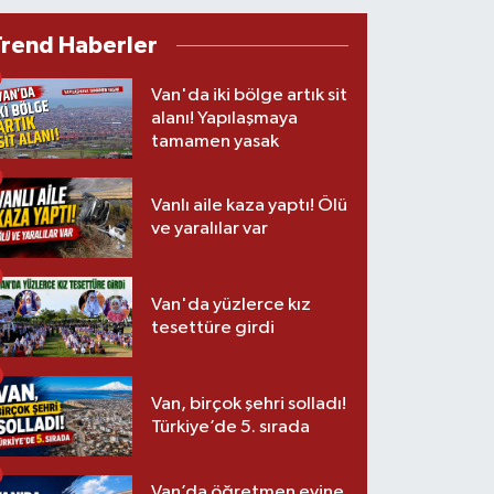
Trend Haberler
Van'da iki bölge artık sit
alanı! Yapılaşmaya
tamamen yasak
Vanlı aile kaza yaptı! Ölü
ve yaralılar var
Van'da yüzlerce kız
tesettüre girdi
Van, birçok şehri solladı!
Türkiye’de 5. sırada
Van’da öğretmen evine