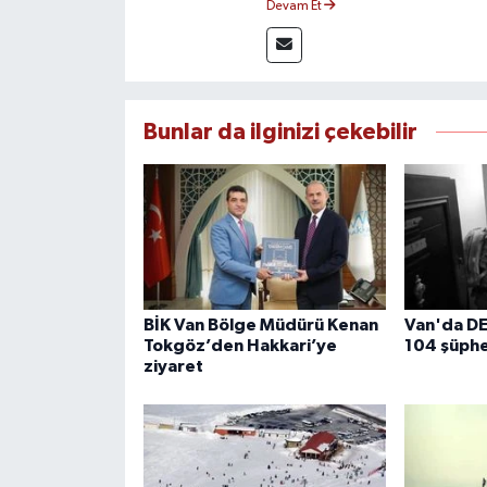
Devam Et
çerçevesinde ürettiği haberlerl
bilgilendirmektedir.
Bunlar da ilginizi çekebilir
BİK Van Bölge Müdürü Kenan
Van'da D
Tokgöz’den Hakkari’ye
104 şüphe
ziyaret