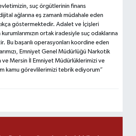
vletimizin, suç örgütlerinin finans
dijital ağlarına eş zamanlı müdahale eden
C
kça göstermektedir. Adalet ve İçişleri
kurumlarımızın ortak iradesiyle suç odaklarına
tir. Bu başarılı operasyonları koordine eden
H
larımızı, Emniyet Genel Müdürlüğü Narkotik
 ve Mersin İl Emniyet Müdürlüklerimizi ve
m kamu görevlilerimizi tebrik ediyorum”
S
V
S
V