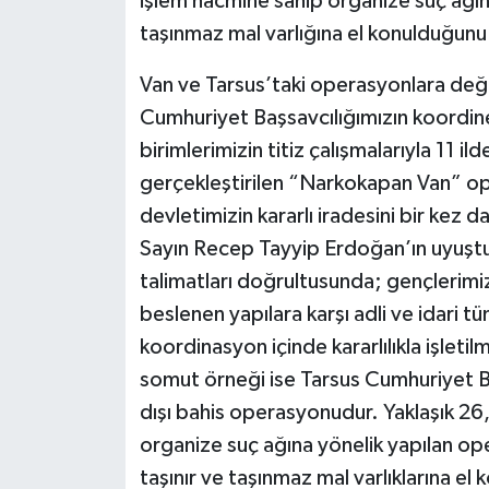
işlem hacmine sahip organize suç ağın
taşınmaz mal varlığına el konulduğunu 
Van ve Tarsus’taki operasyonlara değ
Cumhuriyet Başsavcılığımızın koordines
birimlerimizin titiz çalışmalarıyla 11 i
gerçekleştirilen “Narkokapan Van” o
devletimizin kararlı iradesini bir ke
Sayın Recep Tayyip Erdoğan’ın uyuştu
talimatları doğrultusunda; gençlerimiz
beslenen yapılara karşı adli ve idari
koordinasyon içinde kararlılıkla işleti
somut örneği ise Tarsus Cumhuriyet B
dışı bahis operasyonudur. Yaklaşık 26,
organize suç ağına yönelik yapılan op
taşınır ve taşınmaz mal varlıklarına e