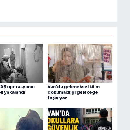
e kamuoyunu güvenilir kaynaklara dayalı olarak
H
V
C
V
EAŞ operasyonu:
Van’da geleneksel kilim
li yakalandı
dokumacılığı geleceğe
A
taşınıyor