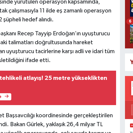
esinde yürütülen operasyon kapsamında,
ortak çalışmasıyla 11 ilde eş zamanlı operasyon
şüpheli hedef alındı.
6
aşkanı Recep Tayyip Erdoğan’ın uyuşturucu
aki talimatları doğrultusunda hareket
an uyuşturucu tacirlerine karşı adli ve idari tüm
tildiğini ifade etti.
Y
ehlikeli atlayış! 25 metre yükseklikten
e
t Başsavcılığı koordinesinde gerçekleştirilen
di. Bakan Gürlek, yaklaşık 26,4 milyar TL