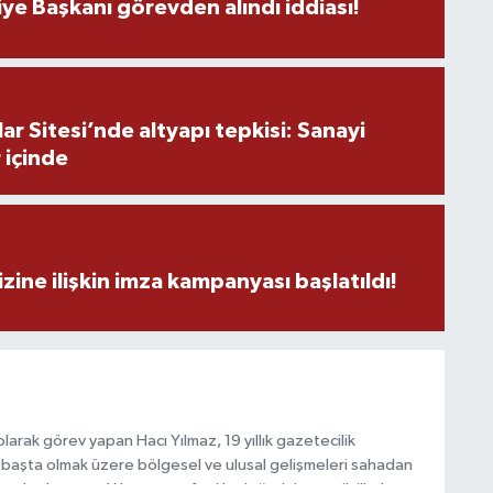
ye Başkanı görevden alındı iddiası!
O
r Sitesi’nde altyapı tepkisi: Sanayi
 içinde
İ
zine ilişkin imza kampanyası başlatıldı!
Ş
K
arak görev yapan Hacı Yılmaz, 19 yıllık gazetecilik
M
başta olmak üzere bölgesel ve ulusal gelişmeleri sahadan
V
e katkı sunan Yılmaz, tarafsızlık, doğruluk ve etik ilkeler