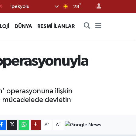
°
İpekyolu
17
28
01
LOJİ
DÜNYA
RESMİ İLANLAR
02
12
4
operasyonuyla
76
’ operasyonuna ilişkin
a mücadelede devletin
-
+
A
A