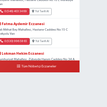
enişehir Mahallesi, Hastane Caddesi No:10 E Muradiye
an
0 (546) 403 34 69
Yol Tarifi Al
Fatma Aydemir Eczanesi
ali Mithat Bey Mahallesi, Hastane Caddesi No:15 C
pekyolu Van
0 (530) 996 58 65
Yol Tarifi Al
Lokman Hekim Eczanesi
umhuriyet Mahallesi, Zübeyde Hanım Caddesi No:34 A
pekyolu Van
Tüm Nöbetçi Eczaneler
0 (432) 503 93 23
Yol Tarifi Al
Hekimoğlu Eczanesi
anyolu Mahallesi, Kara Yusuf Bey Bulvarı No:102 F Erciş
an
0 (541) 147 65 65
Yol Tarifi Al