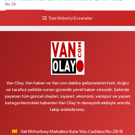
No:26
0 (543) 204 39 32
Yol Tarifi Al
Tüm Nöbetçi Eczaneler
Hilal Eczanesi
İSTASYON MAH.MEHMETPAŞA CAD.NO:44 1
0 (552) 876 65 00
Yol Tarifi Al
Peker Eczanesi
ÖZEL AKDAMAR HASTANESİ KARŞISI HATUNİYE MAH.ASMİN SK.NO:11
0 (535) 230 06 50
Yol Tarifi Al
Van Olay, Van haber ve Van son dakika gelişmelerini hızlı, doğru
ve tarafsız şekilde sunan güvenilir yerel haber sitesidir. Şehirde
Çağatay Eczanesi
yaşanan tüm güncel olayları, siyaset, ekonomi, vanspor ve yaşam
MAHMUDİYE MAH.VAN-SARAY YOLU 113 D
kategorilerindeki haberleri Van Olay’ın deneyimli ekibiyle anında
takip edebilirsiniz.
0 (432) 712 22 42
Yol Tarifi Al
Yuva Eczanesi
Vali Mithatbey Mahallesi Kışla Yolu Caddesi No:29/B
YENİŞEHİR MAH. 117.SOKAK 7-9Ahastane karşısı