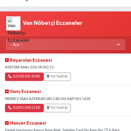
Van Nöbetçi Eczaneler
Beyarslan Eczanesi
ATATÜRK MAH.209 SK.NO:12
0 (530) 635 50 65
Yol Tarifi Al
Yaviç Eczanesi
MERKEZ MAH.AZERBAYCAN CAD.DIŞ KAPI NO:142E
0 (501) 596 22 65
Yol Tarifi Al
Hançer Eczanesi
Devlet Hastanesi Karşısı Kışla Mah. Şehitler Cad.Dış Kapı No:77 İç Kapı