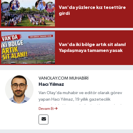
Van'da yüzlerce kız tesettüre
girdi
Van'da iki bölge artık sit alanı!
Yapılaşmaya tamamen yasak
VANOLAY.COM MUHABIRI
Hacı Yılmaz
Van Olay’da muhabir ve editör olarak görev
yapan Hacı Yılmaz, 19 yıllık gazetecilik
deneyimiyle Van yerel gündemi başta olmak
Devam Et
üzere bölgesel ve ulusal gelişmeleri sahadan
takip etmektedir. Editoryal sürece katkı sunan
Yılmaz, tarafsızlık, doğruluk ve etik ilkeler
çerçevesinde ürettiği haberlerle kamuoyunu