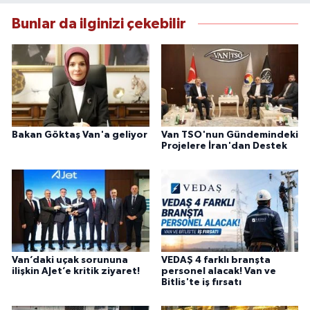
güvenilir kaynaklara dayalı olarak
Bunlar da ilginizi çekebilir
bilgilendirmektedir.
Bakan Göktaş Van'a geliyor
Van TSO'nun Gündemindeki
Projelere İran'dan Destek
Van’daki uçak sorununa
VEDAŞ 4 farklı branşta
ilişkin AJet’e kritik ziyaret!
personel alacak! Van ve
Bitlis'te iş fırsatı