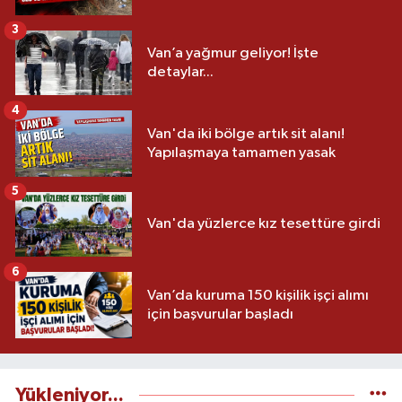
3
Van’a yağmur geliyor! İşte
detaylar...
4
Van'da iki bölge artık sit alanı!
Yapılaşmaya tamamen yasak
5
Van'da yüzlerce kız tesettüre girdi
6
Van’da kuruma 150 kişilik işçi alımı
için başvurular başladı
Yükleniyor...