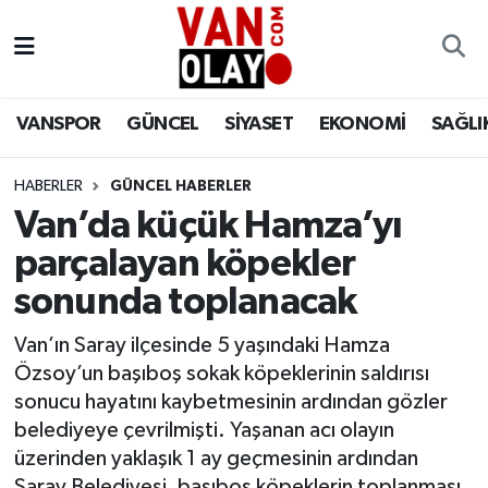
Vanspor
Van Nöbetçi Eczaneler
VANSPOR
GÜNCEL
SİYASET
EKONOMİ
SAĞLI
Güncel
Van Hava Durumu
HABERLER
GÜNCEL HABERLER
Siyaset
Van Namaz Vakitleri
Van’da küçük Hamza’yı
Ekonomi
Van Trafik Yoğunluk Haritası
parçalayan köpekler
sonunda toplanacak
Sağlık
Süper Lig Puan Durumu ve Fikstür
Van’ın Saray ilçesinde 5 yaşındaki Hamza
Eğitim
Tüm Manşetler
Özsoy’un başıboş sokak köpeklerinin saldırısı
sonucu hayatını kaybetmesinin ardından gözler
Bilim & Teknoloji
Son Dakika Haberleri
belediyeye çevrilmişti. Yaşanan acı olayın
üzerinden yaklaşık 1 ay geçmesinin ardından
Dünya
Haber Arşivi
Saray Belediyesi, başıboş köpeklerin toplanması