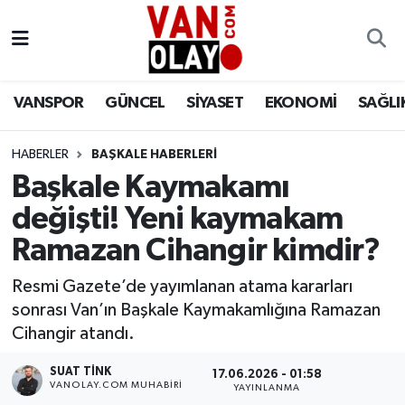
Vanspor
Van Nöbetçi Eczaneler
VANSPOR
GÜNCEL
SİYASET
EKONOMİ
SAĞLI
Güncel
Van Hava Durumu
HABERLER
BAŞKALE HABERLERİ
Siyaset
Van Namaz Vakitleri
Başkale Kaymakamı
Ekonomi
Van Trafik Yoğunluk Haritası
değişti! Yeni kaymakam
Ramazan Cihangir kimdir?
Sağlık
Süper Lig Puan Durumu ve Fikstür
Resmi Gazete’de yayımlanan atama kararları
Eğitim
Tüm Manşetler
sonrası Van’ın Başkale Kaymakamlığına Ramazan
Cihangir atandı.
Bilim & Teknoloji
Son Dakika Haberleri
SUAT TINK
17.06.2026 - 01:58
VANOLAY.COM MUHABIRI
YAYINLANMA
Dünya
Haber Arşivi