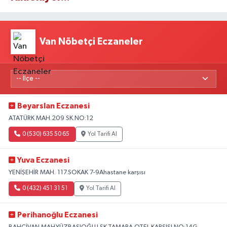
Van Nöbetçi Eczaneler
Beyarslan Eczanesi
ATATÜRK MAH.209 SK.NO:12
0 (530) 635 50 65
Yol Tarifi Al
Yuva Eczanesi
YENİŞEHİR MAH. 117.SOKAK 7-9Ahastane karşısı
0 (432) 451 31 51
Yol Tarifi Al
Perihanoğlu Eczanesi