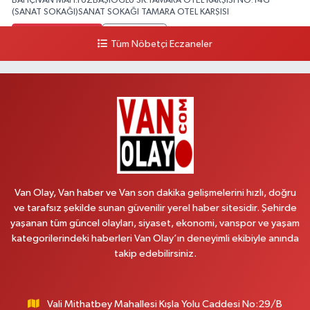
BAHÇİVAN MAH.YÜZBAŞIOĞLU SK.TAMARA OTEL KARŞISI NO:14G
(SANAT SOKAĞI)SANAT SOKAĞI TAMARA OTEL KARŞISI
0 (432) 216 24 25
Yol Tarifi Al
Tüm Nöbetçi Eczaneler
Aydın Eczanesi
Recep Tayyip Erdoğan Mah.Azerbaycan Cad.104 B
0 (538) 861 36 16
Yol Tarifi Al
Arjin Eczanesi
BEYAZIT MAH.ZEYLAN CADDESİ OKYANUS GİYİM YANI NO:1
0 (535) 014 85 70
Yol Tarifi Al
Van Olay, Van haber ve Van son dakika gelişmelerini hızlı, doğru
ve tarafsız şekilde sunan güvenilir yerel haber sitesidir. Şehirde
Afşar Eczanesi
yaşanan tüm güncel olayları, siyaset, ekonomi, vanspor ve yaşam
Kazım Karabekir cad.Eski Araştırma Hastanesi karşısı (kent park karşısı )
kategorilerindeki haberleri Van Olay’ın deneyimli ekibiyle anında
Kaval iş merkezi No: 156 B
takip edebilirsiniz.
0 (432) 214 02 40
Yol Tarifi Al
Vali Mithatbey Mahallesi Kışla Yolu Caddesi No:29/B
Gürpınar Eczanesi