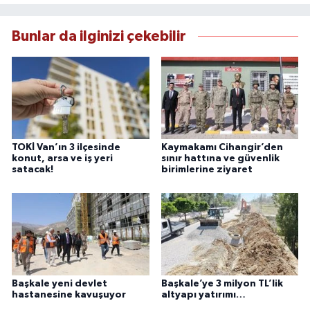
çerçevesinde güvenilir ve hızlı habercilik
anlayışını benimsemektedir.
Bunlar da ilginizi çekebilir
TOKİ Van’ın 3 ilçesinde
Kaymakamı Cihangir’den
konut, arsa ve iş yeri
sınır hattına ve güvenlik
satacak!
birimlerine ziyaret
Başkale yeni devlet
Başkale’ye 3 milyon TL’lik
hastanesine kavuşuyor
altyapı yatırımı…