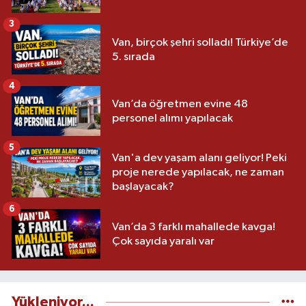
3
Van, birçok şehri solladı! Türkiye’de
5. sırada
4
Van’da öğretmen evine 48
personel alımı yapılacak
5
Van'a dev yaşam alanı geliyor! Peki
proje nerede yapılacak, ne zaman
başlayacak?
6
Van’da 3 farklı mahallede kavga!
Çok sayıda yaralı var
Yükleniyor...