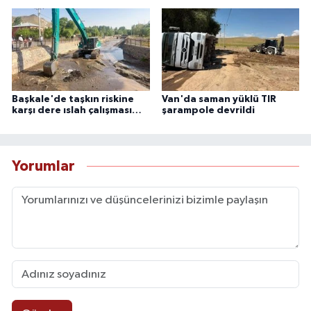
Başkale'de taşkın riskine
Van'da saman yüklü TIR
karşı dere ıslah çalışması…
şarampole devrildi
Yorumlar