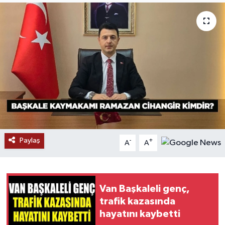
RESMİ İLANLAR
Paylaş
-
+
A
A
Van Başkaleli genç,
trafik kazasında
hayatını kaybetti