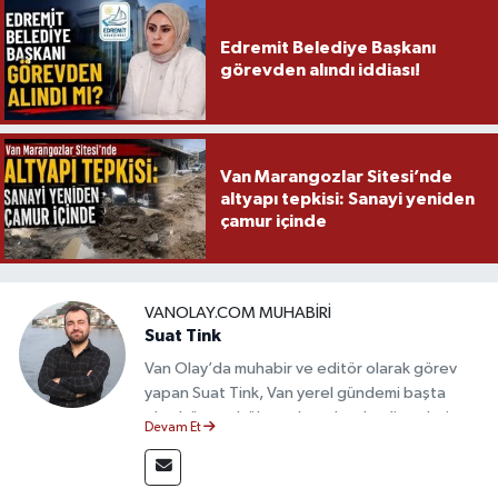
Edremit Belediye Başkanı
görevden alındı iddiası!
Van Marangozlar Sitesi’nde
altyapı tepkisi: Sanayi yeniden
çamur içinde
VANOLAY.COM MUHABIRI
Suat Tink
Van Olay’da muhabir ve editör olarak görev
yapan Suat Tink, Van yerel gündemi başta
olmak üzere bölgesel ve ulusal gelişmeleri
Devam Et
yakından takip etmektedir. İletişim Fakültesi
mezunu olan Tink, sahadan edindiği bilgilerle
doğruluk, tarafsızlık ve etik ilkeler