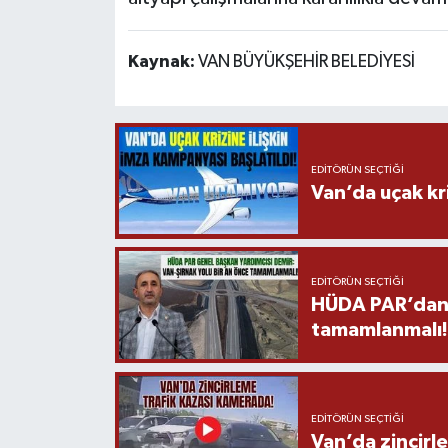
Kaynak:
VAN BÜYÜKŞEHİR BELEDİYESİ
EDITÖRÜN SEÇTIĞI
Van’da uçak kri
EDITÖRÜN SEÇTIĞI
HÜDA PAR’dan V
tamamlanmalı!
EDITÖRÜN SEÇTIĞI
Van’da zincirl