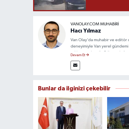
VANOLAY.COM MUHABIRI
Hacı Yılmaz
Van Olay’da muhabir ve editör ol
deneyimiyle Van yerel gündemi 
takip etmektedir. Editoryal sürec
Devam Et
çerçevesinde ürettiği haberlerl
bilgilendirmektedir.
Bunlar da ilginizi çekebilir