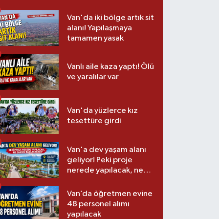
Van'da iki bölge artık sit
alanı! Yapılaşmaya
tamamen yasak
Vanlı aile kaza yaptı! Ölü
ve yaralılar var
Van'da yüzlerce kız
tesettüre girdi
Van'a dev yaşam alanı
geliyor! Peki proje
nerede yapılacak, ne
zaman başlayacak?
Van’da öğretmen evine
48 personel alımı
yapılacak