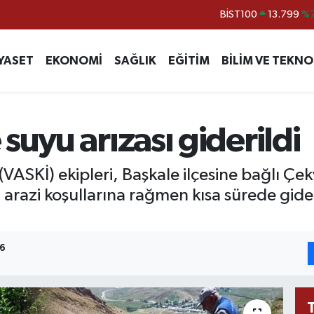
BITCOIN
64.643,95
%0.
DOLAR
47,6704
YASET
EKONOMİ
SAĞLIK
EĞİTİM
BİLİM VE TEKNO
EURO
55,0406
%-0.
STERLİN
64,2143
GRAM ALTIN
6500.87
%0.
suyu arızası giderildi
BİST100
13.799
%
 (VASKİ) ekipleri, Başkale ilçesine bağlı 
u arazi koşullarına rağmen kısa sürede gi
26