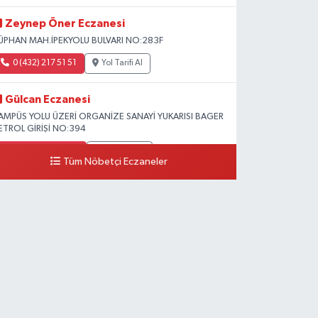
Zeynep Öner Eczanesi
ÜPHAN MAH.İPEKYOLU BULVARI NO:283F
0 (432) 217 51 51
Yol Tarifi Al
Gülcan Eczanesi
AMPÜS YOLU ÜZERİ ORGANİZE SANAYİ YUKARISI BAGER
ETROL GİRİŞİ NO:394
0 (533) 348 25 87
Yol Tarifi Al
Tüm Nöbetçi Eczaneler
Lütfiye Hanım Eczanesi
AHÇİVAN MAH.15 TEMMUZ ŞEHİTLERİ CAD.NO:36B
ZEL LOKMAN HEKİM HASTANESİ ACİL KARŞISI
0 (501) 048 96 88
Yol Tarifi Al
Emek Eczanesi
AHMUDİYE MAH.ATATÜRK CAD.NO:17B
0 (531) 621 69 65
Yol Tarifi Al