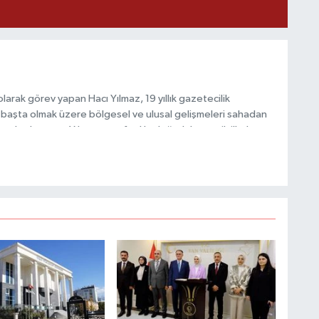
M
K
arak görev yapan Hacı Yılmaz, 19 yıllık gazetecilik
başta olmak üzere bölgesel ve ulusal gelişmeleri sahadan
e katkı sunan Yılmaz, tarafsızlık, doğruluk ve etik ilkeler
H
e kamuoyunu güvenilir kaynaklara dayalı olarak
E
H
6
K