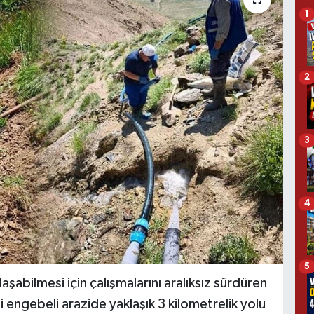
1
2
3
4
5
aşabilmesi için çalışmalarını aralıksız sürdüren
i engebeli arazide yaklaşık 3 kilometrelik yolu