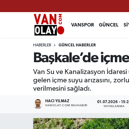
Vanspor
Van Nöbetçi Eczaneler
VANSPOR
GÜNCEL
Sİ
Güncel
Van Hava Durumu
HABERLER
GÜNCEL HABERLER
Siyaset
Van Namaz Vakitleri
Başkale’de içme 
Ekonomi
Van Trafik Yoğunluk Haritası
Van Su ve Kanalizasyon İdaresi
gelen içme suyu arızasını, zorl
Sağlık
Süper Lig Puan Durumu ve Fikstür
verilmesini sağladı.
Eğitim
Tüm Manşetler
HACI YILMAZ
01.07.2026 - 15:
VANOLAY.COM MUHABIRI
YAYINLANMA
Bilim & Teknoloji
Son Dakika Haberleri
Dünya
Haber Arşivi