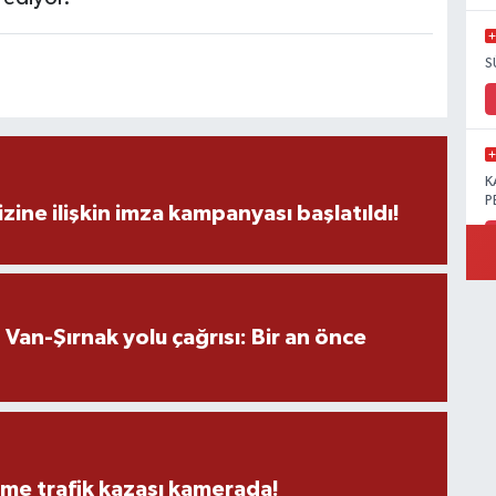
S
K
P
zine ilişkin imza kampanyası başlatıldı!
B
an-Şırnak yolu çağrısı: Bir an önce
Ö
M
eme trafik kazası kamerada!