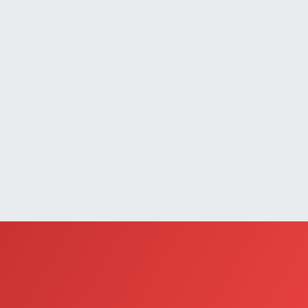
Çatak Eczanesi
UMHURİYET MAH.ATATÜRK CAD.DIŞ KAPI NO:13D
0 (432) 512 22 23
Yol Tarifi Al
Saray Eczanesi
TATÜRK MAHALLESİ 3 NİSAN CADDESİ NO:20
0 (432) 781 22 29
Yol Tarifi Al
Güzelsu Eczanesi
kpınar Mahallesi Hastane yolu üzeri Mezbaha Caddesi
o:1
0 (544) 718 97 64
Yol Tarifi Al