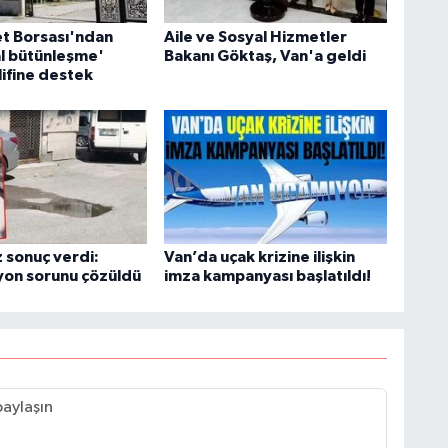
S
K
et Borsası'ndan
Aile ve Sosyal Hizmetler
l bütünleşme'
Bakanı Göktaş, Van'a geldi
lifine destek
B
N
 sonuç verdi:
Van’da uçak krizine ilişkin
V
yon sorunu çözüldü
imza kampanyası başlatıldı!
Y