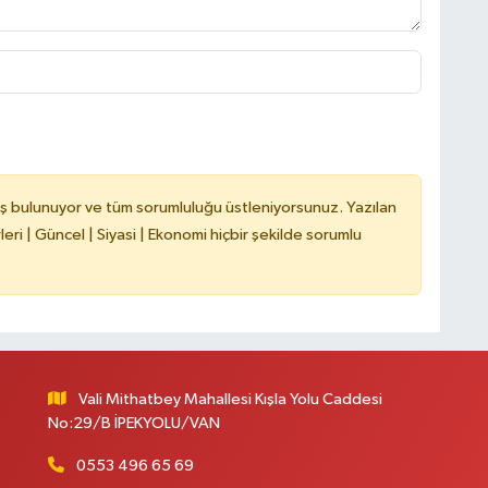
C
A
ş bulunuyor ve tüm sorumluluğu üstleniyorsunuz. Yazılan
ri | Güncel | Siyasi | Ekonomi hiçbir şekilde sorumlu
A
N
Vali Mithatbey Mahallesi Kışla Yolu Caddesi
No:29/B İPEKYOLU/VAN
0553 496 65 69