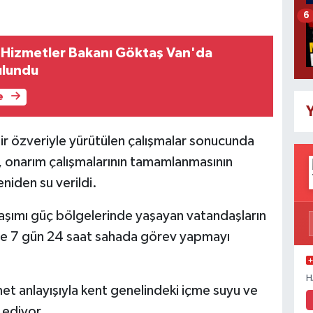
6
l Hizmetler Bakanı Göktaş Van'da
ulundu
e
Y
ir özveriyle yürütülen çalışmalar sonucunda
n, onarım çalışmalarının tamamlanmasının
iden su verildi.
ulaşımı güç bölgelerinde yaşayan vatandaşların
le 7 gün 24 saat sahada görev yapmayı
H
met anlayışıyla kent genelindeki içme suyu ve
 ediyor.