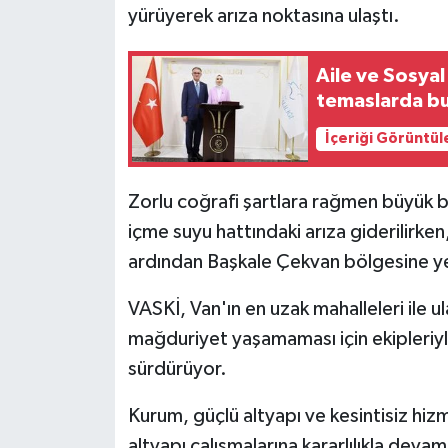
yürüyerek arıza noktasına ulaştı.
Aile ve Sosya
temaslarda b
İçeriği Görüntül
Zorlu coğrafi şartlara rağmen büyük b
içme suyu hattındaki arıza giderilirke
ardından Başkale Çekvan bölgesine yen
VASKİ, Van'ın en uzak mahalleleri ile 
mağduriyet yaşamaması için ekipleriy
sürdürüyor.
Kurum, güçlü altyapı ve kesintisiz hiz
altyapı çalışmalarına kararlılıkla devam