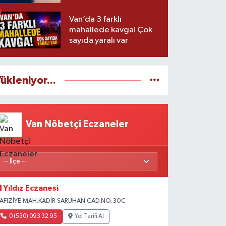
Van’da 3 farklı
mahallede kavga! Çok
sayıda yaralı var
ükleniyor...
Van Nöbetçi Eczaneler
Yıldız Eczanesi
AFIZİYE MAH.KADİR SARUHAN CAD.NO:30C
0 (530) 093 32 95
Yol Tarifi Al