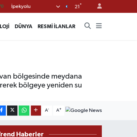
°
İpekyolu
16
21
%0
LOJİ
DÜNYA
RESMİ İLANLAR
08
%0
12
70
Çekvan bölgesinde meydana
dererek bölgeye yeniden su
-
+
A
A
Trend Haberler