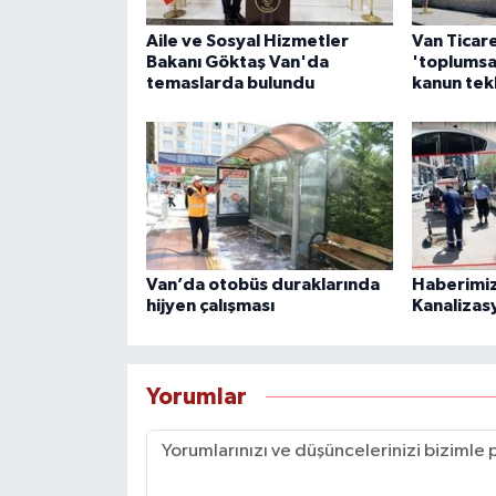
Aile ve Sosyal Hizmetler
Van Ticar
Bakanı Göktaş Van'da
'toplumsa
temaslarda bulundu
kanun tek
Van’da otobüs duraklarında
Haberimiz
hijyen çalışması
Kanalizas
Yorumlar