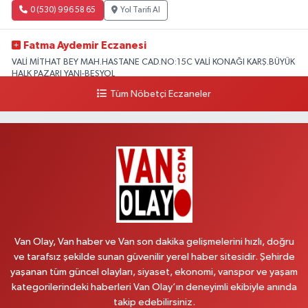
0 (530) 996 58 65
Yol Tarifi Al
Fatma Aydemir Eczanesi
VALİ MİTHAT BEY MAH.HASTANE CAD.NO:15C VALİ KONAĞI KARŞ.BÜYÜK
HALK PAZARI YANI-BEŞYOL
Tüm Nöbetçi Eczaneler
0 (530) 996 58 65
Yol Tarifi Al
Lokman Hekim Eczanesi
CUMHURİYET MAH.ZÜBEYDE HANIM CAD.DIŞ KAPI NO:34 A lokman
hekim hastanesi yanı
0 (432) 503 93 23
Yol Tarifi Al
Hekimoğlu Eczanesi
Vanyolu Caddesi Yeni Diş Hastanesi Yanı NO:102F
Van Olay, Van haber ve Van son dakika gelişmelerini hızlı, doğru
0 (541) 147 65 65
Yol Tarifi Al
ve tarafsız şekilde sunan güvenilir yerel haber sitesidir. Şehirde
yaşanan tüm güncel olayları, siyaset, ekonomi, vanspor ve yaşam
kategorilerindeki haberleri Van Olay’ın deneyimli ekibiyle anında
Koç Eczanesi
takip edebilirsiniz.
CUMHURİYET MAH.KONAK SK.NO:6