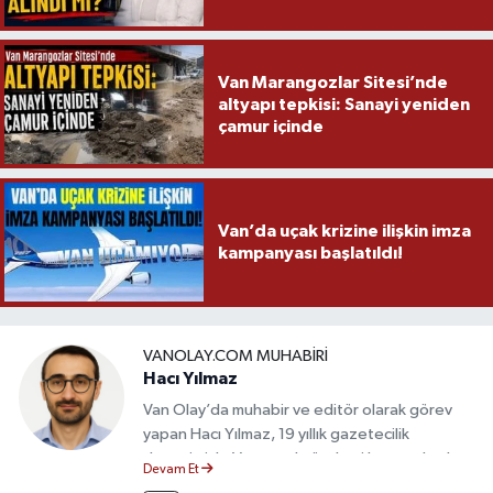
Van Marangozlar Sitesi’nde
altyapı tepkisi: Sanayi yeniden
çamur içinde
Van’da uçak krizine ilişkin imza
kampanyası başlatıldı!
VANOLAY.COM MUHABIRI
Hacı Yılmaz
Van Olay’da muhabir ve editör olarak görev
yapan Hacı Yılmaz, 19 yıllık gazetecilik
deneyimiyle Van yerel gündemi başta olmak
Devam Et
üzere bölgesel ve ulusal gelişmeleri sahadan