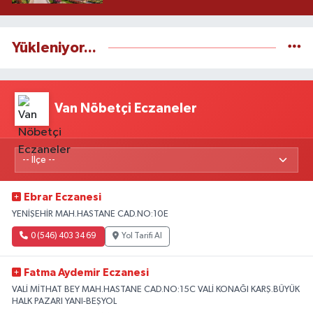
Yükleniyor...
Van Nöbetçi Eczaneler
Ebrar Eczanesi
YENİŞEHİR MAH.HASTANE CAD.NO:10E
0 (546) 403 34 69
Yol Tarifi Al
Fatma Aydemir Eczanesi
VALİ MİTHAT BEY MAH.HASTANE CAD.NO:15C VALİ KONAĞI KARŞ.BÜYÜK
HALK PAZARI YANI-BEŞYOL