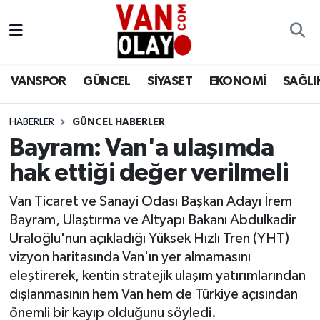
Vanspor
Van Nöbetçi Eczaneler
VANSPOR
GÜNCEL
SİYASET
EKONOMİ
SAĞLI
Güncel
Van Hava Durumu
HABERLER
GÜNCEL HABERLER
Siyaset
Van Namaz Vakitleri
Bayram: Van'a ulaşımda
Ekonomi
Van Trafik Yoğunluk Haritası
hak ettiği değer verilmeli
Sağlık
Süper Lig Puan Durumu ve Fikstür
Van Ticaret ve Sanayi Odası Başkan Adayı İrem
Bayram, Ulaştırma ve Altyapı Bakanı Abdulkadir
Eğitim
Tüm Manşetler
Uraloğlu'nun açıkladığı Yüksek Hızlı Tren (YHT)
vizyon haritasında Van'ın yer almamasını
Bilim & Teknoloji
Son Dakika Haberleri
eleştirerek, kentin stratejik ulaşım yatırımlarından
dışlanmasının hem Van hem de Türkiye açısından
Dünya
Haber Arşivi
önemli bir kayıp olduğunu söyledi.