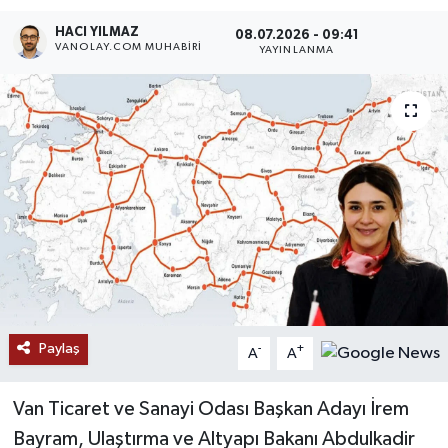
HACI YILMAZ
RESMİ İLANLAR
08.07.2026 - 09:41
VANOLAY.COM MUHABIRI
YAYINLANMA
Paylaş
-
+
A
A
Van Ticaret ve Sanayi Odası Başkan Adayı İrem
Bayram, Ulaştırma ve Altyapı Bakanı Abdulkadir