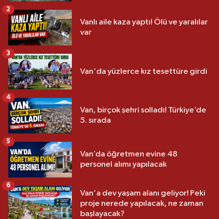
2
Vanlı aile kaza yaptı! Ölü ve yaralılar
var
3
Van'da yüzlerce kız tesettüre girdi
4
Van, birçok şehri solladı! Türkiye’de
5. sırada
5
Van’da öğretmen evine 48
personel alımı yapılacak
6
Van'a dev yaşam alanı geliyor! Peki
proje nerede yapılacak, ne zaman
başlayacak?