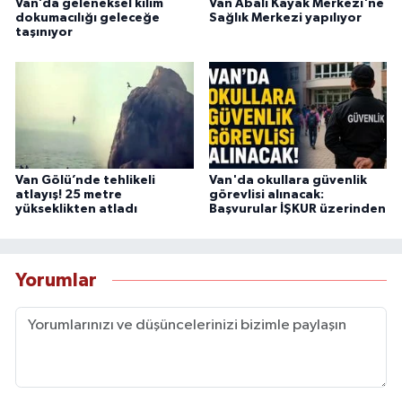
Van’da geleneksel kilim
Van Abalı Kayak Merkezi'ne
dokumacılığı geleceğe
Sağlık Merkezi yapılıyor
taşınıyor
Van Gölü’nde tehlikeli
Van'da okullara güvenlik
atlayış! 25 metre
görevlisi alınacak:
yükseklikten atladı
Başvurular İŞKUR üzerinden
Yorumlar