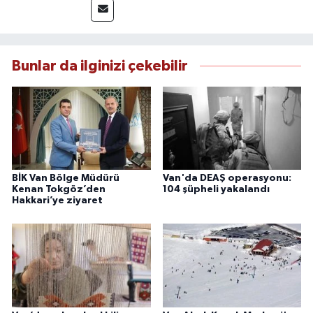
takip etmektedir. Editoryal sürece katkı sunan
Yılmaz, tarafsızlık, doğruluk ve etik ilkeler
çerçevesinde ürettiği haberlerle kamuoyunu
güvenilir kaynaklara dayalı olarak
Bunlar da ilginizi çekebilir
bilgilendirmektedir.
BİK Van Bölge Müdürü
Van'da DEAŞ operasyonu:
Kenan Tokgöz’den
104 şüpheli yakalandı
Hakkari’ye ziyaret