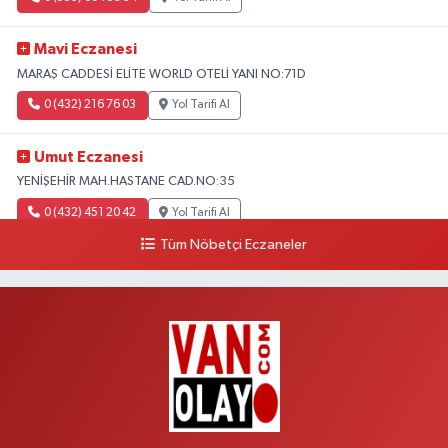
Mavi Eczanesi
MARAŞ CADDESİ ELİTE WORLD OTELİ YANI NO:71D
0 (432) 216 76 03
Yol Tarifi Al
Umut Eczanesi
YENİŞEHİR MAH.HASTANE CAD.NO:35
0 (432) 451 20 42
Yol Tarifi Al
Tüm Nöbetçi Eczaneler
Polen Eczanesi
VALİ MİTHAT BEY MAH.SIHKE CAD.HZ.ÖMER CAMİ YANI NO:6B
0 (432) 212 48 48
Yol Tarifi Al
Müfide Eczanesi
ÜNİVERSİTE HASTANESİ DÖNÜŞÜ KAMPÜS GALERİCİLER SİTESİ YANI
NO:41
0 (545) 604 85 48
Yol Tarifi Al