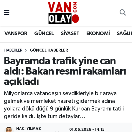
Vanspor
Van Nöbetçi Eczaneler
VANSPOR
GÜNCEL
SİYASET
EKONOMİ
SAĞLI
Güncel
Van Hava Durumu
HABERLER
GÜNCEL HABERLER
Siyaset
Van Namaz Vakitleri
Bayramda trafik yine can
Ekonomi
Van Trafik Yoğunluk Haritası
aldı: Bakan resmi rakamları
açıkladı
Sağlık
Süper Lig Puan Durumu ve Fikstür
Milyonlarca vatandaşın sevdikleriyle bir araya
Eğitim
Tüm Manşetler
gelmek ve memleket hasreti gidermek adına
yollara döküldüğü 9 günlük Kurban Bayramı tatili
Bilim & Teknoloji
Son Dakika Haberleri
geride kaldı. İşte tüm detaylar...
Dünya
Haber Arşivi
HACI YILMAZ
01.06.2026 - 14:15