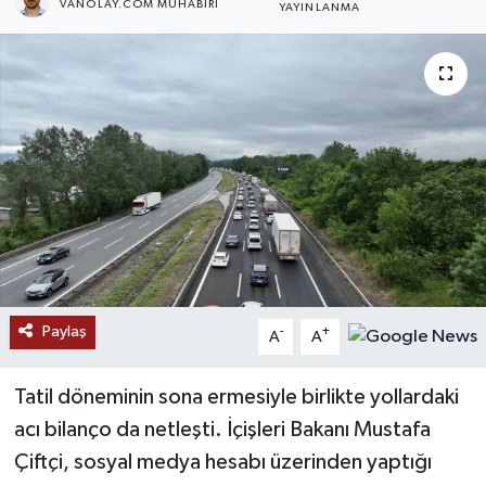
VANOLAY.COM MUHABIRI
YAYINLANMA
RESMİ İLANLAR
Paylaş
-
+
A
A
Tatil döneminin sona ermesiyle birlikte yollardaki
acı bilanço da netleşti. İçişleri Bakanı Mustafa
Çiftçi, sosyal medya hesabı üzerinden yaptığı