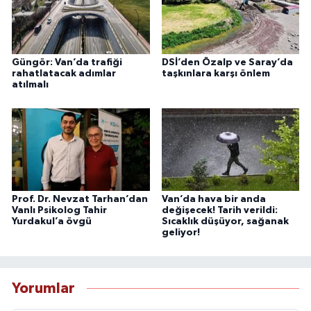
Güngör: Van’da trafiği
DSİ’den Özalp ve Saray’da
rahatlatacak adımlar
taşkınlara karşı önlem
atılmalı
Prof. Dr. Nevzat Tarhan’dan
Van’da hava bir anda
Vanlı Psikolog Tahir
değişecek! Tarih verildi:
Yurdakul’a övgü
Sıcaklık düşüyor, sağanak
geliyor!
Yorumlar