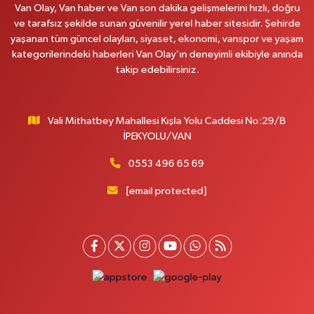
Van Olay, Van haber ve Van son dakika gelişmelerini hızlı, doğru
ve tarafsız şekilde sunan güvenilir yerel haber sitesidir. Şehirde
Kumsal Eczanesi
yaşanan tüm güncel olayları, siyaset, ekonomi, vanspor ve yaşam
ORTA MAH.MUSLİH GÖRENTAŞ BULVARI,GİMPAŞ MARKET YANI NO:62 B
kategorilerindeki haberleri Van Olay’ın deneyimli ekibiyle anında
takip edebilirsiniz.
0 (432) 612 42 42
Yol Tarifi Al
Çınar Eczanesi
Vali Mithatbey Mahallesi Kışla Yolu Caddesi No:29/B
VALİ MİTHAT BEY MAH. DEFTERDARLIK CAD. MİLANO HOTEL YANI
İPEKYOLU/VAN
DOĞUŞ MARKET KARŞISI NO:20 B
0 (432) 210 03 36
Yol Tarifi Al
0553 496 65 69
[email protected]
Gündüz Eczanesi
CUMHURİYET MAH. ATATÜRK CADDESİ NO:39 A
0 (432) 712 27 27
Yol Tarifi Al
Nesli Eczanesi
CUMHURİYET MAH.CUMHURİYET CAD.NO:15A
0 (505) 230 00 65
Yol Tarifi Al