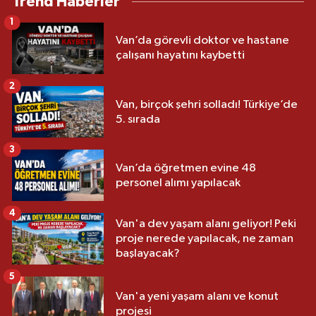
Trend Haberler
1
Van’da görevli doktor ve hastane
çalışanı hayatını kaybetti
2
Van, birçok şehri solladı! Türkiye’de
5. sırada
3
Van’da öğretmen evine 48
personel alımı yapılacak
4
Van'a dev yaşam alanı geliyor! Peki
proje nerede yapılacak, ne zaman
başlayacak?
5
Van'a yeni yaşam alanı ve konut
projesi