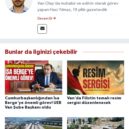
Van Olay’da muhabir ve editör olarak görev
yapan Hacı Yılmaz, 19 yıllık gazetecilik
deneyimiyle Van yerel gündemi başta olmak
Devam Et
üzere bölgesel ve ulusal gelişmeleri sahadan
takip etmektedir. Editoryal sürece katkı sunan
Yılmaz, tarafsızlık, doğruluk ve etik ilkeler
çerçevesinde ürettiği haberlerle kamuoyunu
güvenilir kaynaklara dayalı olarak
Bunlar da ilginizi çekebilir
bilgilendirmektedir.
Cumhurbaşkanlığından İsa
Van’da Filistin temalı resim
Berge'ye önemli görev! UEB
sergisi düzenlenecek
Van Şube Başkanı oldu