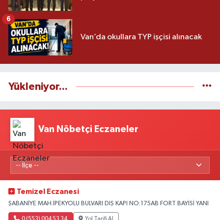
6
Van’da okullara TYP işçisi alınacak
Yükleniyor...
Van Nöbetçi Eczaneler
Temizel Eczanesi
ŞABANİYE MAH.İPEKYOLU BULVARI DIŞ KAPI NO:175AB FORT BAYİSİ YANI
0 (553) 004 53 34
Yol Tarifi Al