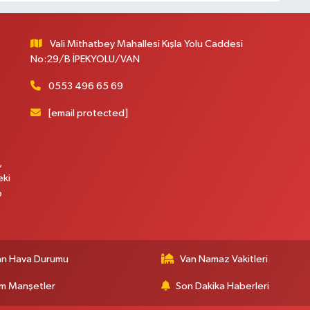
Vali Mithatbey Mahallesi Kışla Yolu Caddesi
No:29/B İPEKYOLU/VAN
K
K
0553 496 65 69
[email protected]
,
eki
p
an Hava Durumu
Van Namaz Vakitleri
m Manşetler
Son Dakika Haberleri