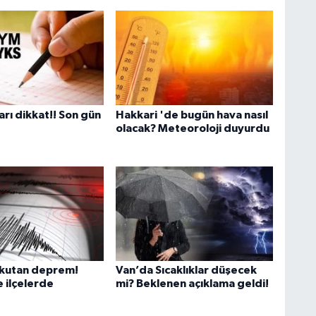
İ
D
K
rı dikkat!! Son gün
Hakkari 'de bugün hava nasıl
K
olacak? Meteoroloji duyurdu
c
T
2
y
rkutan deprem!
Van’da Sıcaklıklar düşecek
e ilçelerde
mi? Beklenen açıklama geldi!
H