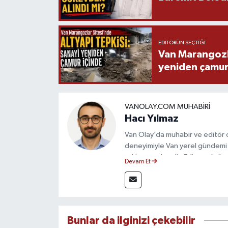
EDITÖRÜN SEÇTIĞI
Van Marangozla
yeniden çamur
VANOLAY.COM MUHABIRI
Hacı Yılmaz
Van Olay’da muhabir ve editör ol
deneyimiyle Van yerel gündemi 
takip etmektedir. Editoryal sürec
Devam Et
çerçevesinde ürettiği haberlerl
bilgilendirmektedir.
Bunlar da ilginizi çekebilir