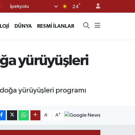
°
İpekyolu
24
8
2
LOJİ
DÜNYA
RESMİ İLANLAR
8
0
4
oğa yürüyüşleri
ı doğa yürüyüşleri programı
-
+
A
A