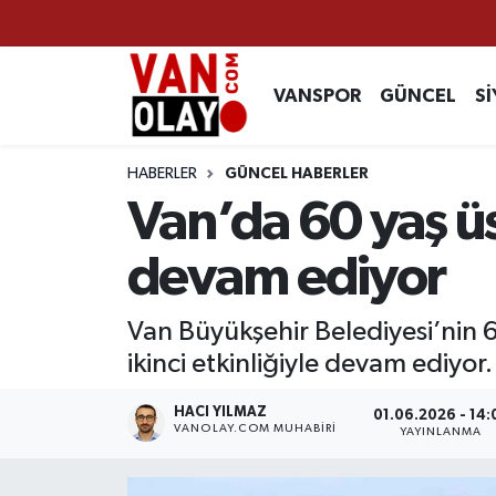
Vanspor
Van Nöbetçi Eczaneler
VANSPOR
GÜNCEL
Sİ
Güncel
Van Hava Durumu
HABERLER
GÜNCEL HABERLER
Siyaset
Van Namaz Vakitleri
Van’da 60 yaş üs
Ekonomi
Van Trafik Yoğunluk Haritası
devam ediyor
Sağlık
Süper Lig Puan Durumu ve Fikstür
Van Büyükşehir Belediyesi’nin 
ikinci etkinliğiyle devam ediyor.
Eğitim
Tüm Manşetler
HACI YILMAZ
01.06.2026 - 14:
Bilim & Teknoloji
Son Dakika Haberleri
VANOLAY.COM MUHABIRI
YAYINLANMA
Dünya
Haber Arşivi