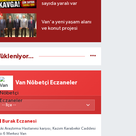
sayıda yaralı var
Van'a yeni yaşam alanı
ve konut projesi
ükleniyor...
Van Nöbetçi Eczaneler
Burak Eczanesi
ski Araştırma Hastanesi karşısı, Kazım Karabekir Caddesi
o:6 Merkez Van