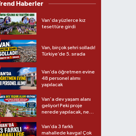
Trend Haberler
Van'da yüzlerce kız
tesettüre girdi
Van, birçok şehri solladı!
Türkiye’de 5. sırada
Van’da öğretmen evine
48 personel alımı
yapılacak
Van'a dev yaşam alanı
geliyor! Peki proje
nerede yapılacak, ne
zaman başlayacak?
Van’da 3 farklı
mahallede kavga! Çok