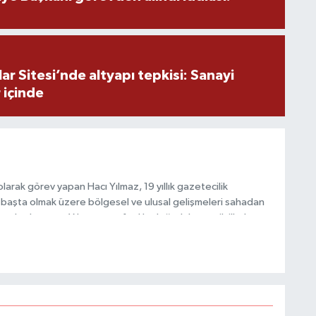
V
H
r Sitesi’nde altyapı tepkisi: Sanayi
 içinde
C
B
arak görev yapan Hacı Yılmaz, 19 yıllık gazetecilik
başta olmak üzere bölgesel ve ulusal gelişmeleri sahadan
e katkı sunan Yılmaz, tarafsızlık, doğruluk ve etik ilkeler
e kamuoyunu güvenilir kaynaklara dayalı olarak
M