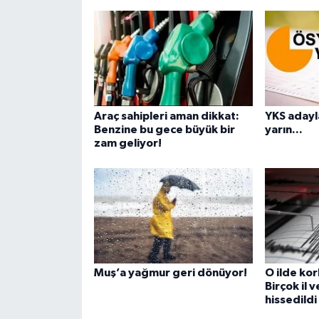
Araç sahipleri aman dikkat:
YKS adayla
Benzine bu gece büyük bir
yarın...
zam geliyor!
Muş’a yağmur geri dönüyor!
O ilde ko
Birçok il v
hissedildi