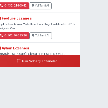
0 (432) 214 00 42
Yol Tarifi Al
Feyfure Eczanesi
eyit Fehim Arvasi Mahallesi, Erek Dağı Caddesi No:32 B
pekyolu Van
0 (505) 070 35 26
Yol Tarifi Al
Ayhan Eczanesi
ABANİYE MEZARLIĞI CİVARI,FERİT MELEN OKULU
LERİSİ,ŞABANİYE MAH.HASANBEY CAD.NO: 55
Tüm Nöbetçi Eczaneler
0 (505) 636 94 65
Yol Tarifi Al
Baran Eczanesi
EHİT JANDARMA BİNBAŞI KIVANÇ CESUR MAH.VALİ
ÜNİR KARALOĞLU CAD.DIŞ KAPI NO:6D
0 (538) 376 47 15
Yol Tarifi Al