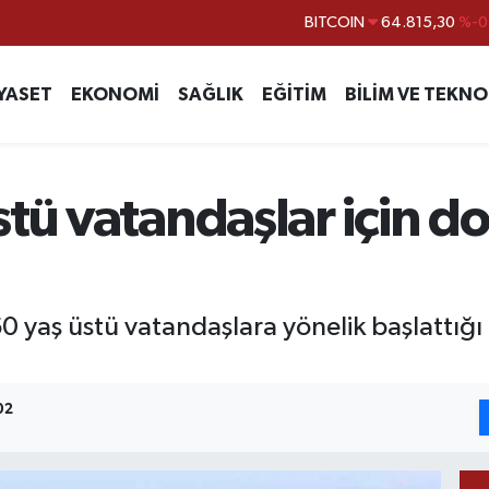
DOLAR
47,7436
%0.1
EURO
55,2510
%0.3
YASET
EKONOMİ
SAĞLIK
EĞİTİM
BİLİM VE TEKNO
STERLİN
64,4811
%0.3
GRAM ALTIN
6660.55
%
BİST100
13.779
%-1
tü vatandaşlar için d
60 yaş üstü vatandaşlara yönelik başlattığ
02