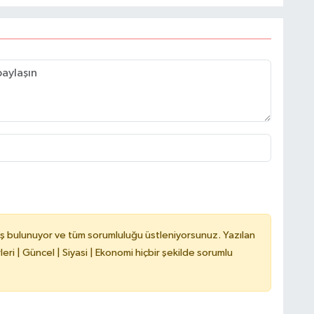
C
B
N
A
ş bulunuyor ve tüm sorumluluğu üstleniyorsunuz. Yazılan
ri | Güncel | Siyasi | Ekonomi hiçbir şekilde sorumlu
Y