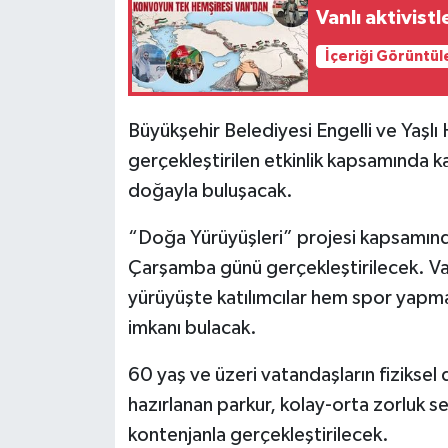
Vanlı aktivistl
İçeriği Görüntül
Büyükşehir Belediyesi Engelli ve Yaşlı
gerçekleştirilen etkinlik kapsamında k
doğayla buluşacak.
“Doğa Yürüyüşleri” projesi kapsamında
Çarşamba günü gerçekleştirilecek. Va
yürüyüşte katılımcılar hem spor yapma
imkanı bulacak.
60 yaş ve üzeri vatandaşların fizikse
hazırlanan parkur, kolay-orta zorluk sev
kontenjanla gerçekleştirilecek.