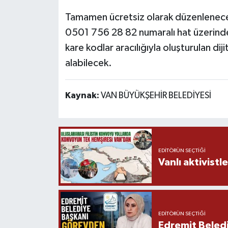
Tamamen ücretsiz olarak düzenlenecek
0501 756 28 82 numaralı hat üzerinden
kare kodlar aracılığıyla oluşturulan dij
alabilecek.
Kaynak:
VAN BÜYÜKŞEHİR BELEDİYESİ
EDITÖRÜN SEÇTIĞI
Vanlı aktivistle
EDITÖRÜN SEÇTIĞI
Edremit Beledi