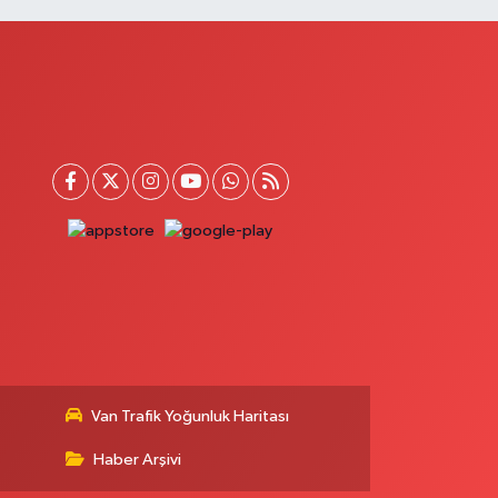
0 (541) 882 21 02
Yol Tarifi Al
Gülay Eczanesi
ARSIYAKA MAHALLE GAZI OSMAN CADDE 7 NOLU ASM
ARŞ.NO:2 A
0 (432) 213 36 37
Yol Tarifi Al
Van Trafik Yoğunluk Haritası
Haber Arşivi