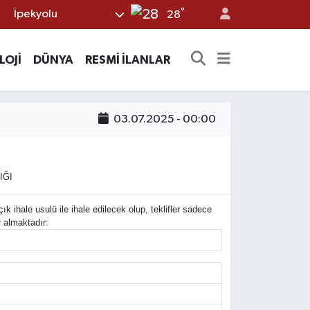
°
İpekyolu
28
LOJİ
DÜNYA
RESMİ İLANLAR
03.07.2025 - 00:00
IĞI
ihale usulü ile ihale edilecek olup, teklifler sadece
r almaktadır: