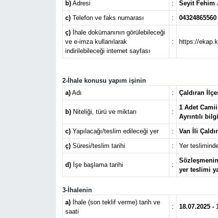
b)
Adresi
:
Seyit Fehim
RESMİ İLANLAR
c)
Telefon ve faks numarası
:
04324865560 
ç)
İhale dokümanının görülebileceği
ve e-imza kullanılarak
:
https://ekap.
indirilebileceği internet sayfası
2-İhale konusu yapım işinin
a)
Adı
:
Çaldıran İlç
1 Adet Camii
b)
Niteliği, türü ve miktarı
:
Ayrıntılı bil
c)
Yapılacağı/teslim edileceği yer
:
Van İli Çaldır
ç)
Süresi/teslim tarihi
:
Yer teslimind
Sözleşmenin 
d)
İşe başlama tarihi
:
yer teslimi y
3-İhalenin
a)
İhale (son teklif verme) tarih ve
:
18.07.2025 - 
saati