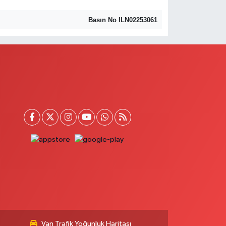
Basın No ILN02253061
Van Trafik Yoğunluk Haritası