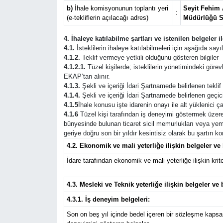
b)
İhale komisyonunun toplantı yeri
Seyit Fehim 
:
(e-tekliflerin açılacağı adres)
Müdürlüğü S
4. İhaleye katılabilme şartları ve istenilen belgeler 
4.1.
İsteklilerin ihaleye katılabilmeleri için aşağıda sayıl
4.1.2.
Teklif vermeye yetkili olduğunu gösteren bilgiler
4.1.2.1.
Tüzel kişilerde; isteklilerin yönetimindeki görevli
EKAP’tan alınır.
4.1.3.
Şekli ve içeriği İdari Şartnamede belirlenen tekli
4.1.4.
Şekli ve içeriği İdari Şartnamede belirlenen geçic
4.1.5
İhale konusu işte idarenin onayı ile alt yüklenici ça
4.1.6
Tüzel kişi tarafından iş deneyimi göstermek üzere s
bünyesinde bulunan ticaret sicil memurlukları veya yem
geriye doğru son bir yıldır kesintisiz olarak bu şartın 
4.2. Ekonomik ve mali yeterliğe ilişkin belgeler ve 
İdare tarafından ekonomik ve mali yeterliğe ilişkin kriter
4.3. Mesleki ve Teknik yeterliğe ilişkin belgeler ve 
4.3.1. İş deneyim belgeleri:
Son on beş yıl içinde bedel içeren bir sözleşme kapsa