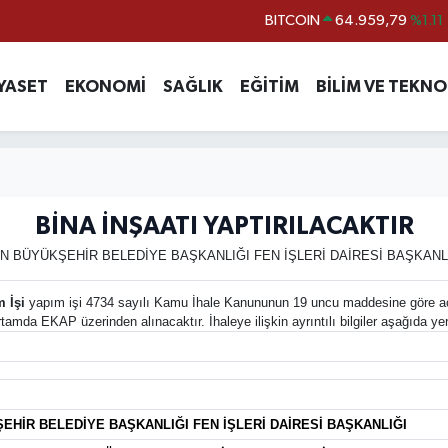
BITCOIN
64.959,79
%1.11
DOLAR
47,7436
%0.18
YASET
EKONOMİ
SAĞLIK
EĞİTİM
BİLİM VE TEKNO
EURO
55,2510
%0.32
STERLİN
64,4811
%0.38
GRAM ALTIN
6660.55
%0.03
BİST100
13.779
%-14
BİNA İNŞAATI YAPTIRILACAKTIR
N BÜYÜKŞEHİR BELEDİYE BAŞKANLIĞI FEN İŞLERİ DAİRESİ BAŞKANL
 İşi
yapım işi 4734 sayılı Kamu İhale Kanununun 19 uncu maddesine göre açık 
rtamda EKAP üzerinden alınacaktır. İhaleye ilişkin ayrıntılı bilgiler aşağıda ye
EHİR BELEDİYE BAŞKANLIĞI FEN İŞLERİ DAİRESİ BAŞKANLIĞI