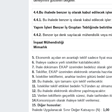
deneyimini gösteren belgeler.
4.4.Bu ihalede benzer iş olarak kabul edilecek işl
4.4.1.
Bu ihalede benzer iş olarak kabul edilecek işler:
Yapım İşleri Benzer İş Grupları Tebliğinde belirtile
4.4.2.
Benzer işe denk sayılacak mühendislik veya mim
İnşaat Mühendisliği
Mimarlık
5.
Ekonomik açıdan en avantajlı teklif sadece fiyat esas
6.
İhaleye sadece yerli istekliler katılabilecektir.
7.
İhale dokümanı EKAP üzerinden bedelsiz olarak görüle
8.
Teklifler, EKAP üzerinden elektronik ortamda hazırland
9.
İstekliler tekliflerini, anahtar teslimi götürü bedel ü
10.
Bu ihalede, işin tamamı için teklif verilecektir.
11.
İstekliler teklif ettikleri bedelin %3’ünden az olmama
12.
Bu ihalede elektronik eksiltme yapılmayacaktır.
13.
Verilen tekliflerin geçerlilik süresi, ihale tarihinden i
14.
Konsorsiyum olarak ihaleye teklif verilemez.
15. Diğer hususlar:
İhalede Uygulanacak Sınır Değer Katsayısı (N) :
1,00