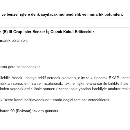
er ve benzer işlere denk sayılacak mühendislik ve mimarlık bölümleri:
n (B) III Grup İşler Benzer İş Olarak Kabul Edilecektir
arlık bölümleri:
ına göre belirlenecektir.
bilir. Ancak, ihaleye teklif verecek olanların, e-imza kullanarak EKAP üzerin
ıktan sonra, e-imza ile imzalanarak, teklife ilişkin e-anahtar ile birlikte ihal
zerinden vereceklerdir. İhale sonucu üzerine ihale yapılan istekliyle anahtar te
k üzere kendi belirleyecekleri tutarda geçici teminat vereceklerdir.
tibaren
90 (Doksan)
takvim günüdür.