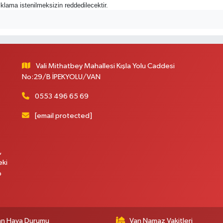
açıklama istenilmeksizin reddedilecektir.
Vali Mithatbey Mahallesi Kışla Yolu Caddesi
No:29/B İPEKYOLU/VAN
0553 496 65 69
[email protected]
,
eki
p
an Hava Durumu
Van Namaz Vakitleri