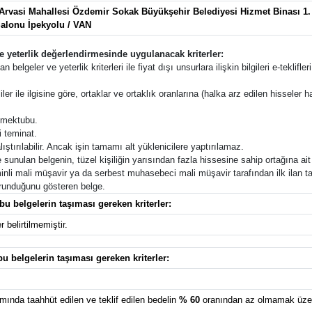
Arvasi Mahallesi Özdemir Sokak Büyükşehir Belediyesi Hizmet Binası 1. 
alonu İpekyolu / VAN
ile yeterlik değerlendirmesinde uygulanacak kriterler:
an belgeler ve yeterlik kriterleri ile fiyat dışı unsurlara ilişkin bilgileri e-tekl
ler ile ilgisine göre, ortaklar ve ortaklık oranlarına (halka arz edilen hisseler ha
f mektubu.
i teminat.
lıştırılabilir. Ancak işin tamamı alt yüklenicilere yaptırılamaz.
unulan belgenin, tüzel kişiliğin yarısından fazla hissesine sahip ortağına ait
inli mali müşavir ya da serbest muhasebeci mali müşavir tarafından ilk ilan t
korunduğunu gösteren belge.
bu belgelerin taşıması gereken kriterler:
 belirtilmemiştir.
bu belgelerin taşıması gereken kriterler:
mında taahhüt edilen ve teklif edilen bedelin
% 60
oranından az olmamak üzere 