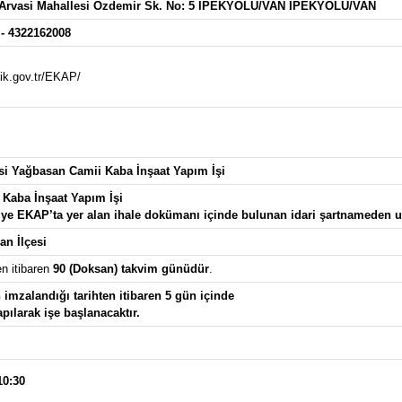
 Arvasi Mahallesi Özdemir Sk. No: 5 İPEKYOLU/VAN İPEKYOLU/VAN
- 4322162008
kik.gov.tr/EKAP/
esi Yağbasan Camii Kaba İnşaat Yapım İşi
 Kaba İnşaat Yapım İşi
giye EKAP’ta yer alan ihale dokümanı içinde bulunan idari şartnameden ula
an İlçesi
en itibaren
90 (Doksan) takvim günüdür
.
imzalandığı tarihten itibaren 5 gün içinde
apılarak işe başlanacaktır.
10:30