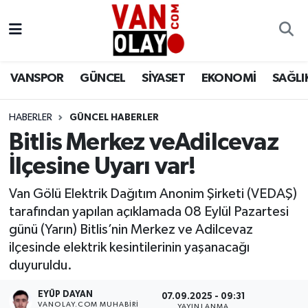
Vanspor
Van Nöbetçi Eczaneler
VANSPOR
GÜNCEL
SİYASET
EKONOMİ
SAĞLI
Güncel
Van Hava Durumu
HABERLER
GÜNCEL HABERLER
Siyaset
Van Namaz Vakitleri
Bitlis Merkez veAdilcevaz
Ekonomi
Van Trafik Yoğunluk Haritası
İlçesine Uyarı var!
Sağlık
Süper Lig Puan Durumu ve Fikstür
Van Gölü Elektrik Dağıtım Anonim Şirketi (VEDAŞ)
tarafından yapılan açıklamada 08 Eylül Pazartesi
Eğitim
Tüm Manşetler
günü (Yarın) Bitlis’nin Merkez ve Adilcevaz
ilçesinde elektrik kesintilerinin yaşanacağı
Bilim & Teknoloji
Son Dakika Haberleri
duyuruldu.
EYÜP DAYAN
Dünya
Haber Arşivi
07.09.2025 - 09:31
VANOLAY.COM MUHABIRI
YAYINLANMA