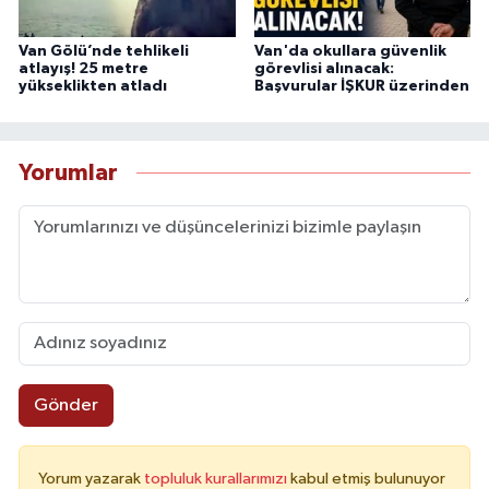
Van Gölü’nde tehlikeli
Van'da okullara güvenlik
atlayış! 25 metre
görevlisi alınacak:
yükseklikten atladı
Başvurular İŞKUR üzerinden
Yorumlar
Gönder
Yorum yazarak
topluluk kurallarımızı
kabul etmiş bulunuyor