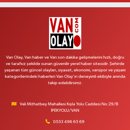
Hekimoğlu Eczanesi
Vanyolu Caddesi Yeni Diş Hastanesi Yanı NO:102F
0 (541) 147 65 65
Yol Tarifi Al
Koç Eczanesi
CUMHURİYET MAH.KONAK SK.NO:6
Van Olay, Van haber ve Van son dakika gelişmelerini hızlı, doğru
0 (530) 442 24 65
Yol Tarifi Al
ve tarafsız şekilde sunan güvenilir yerel haber sitesidir. Şehirde
yaşanan tüm güncel olayları, siyaset, ekonomi, vanspor ve yaşam
Yiğit Eczanesi
kategorilerindeki haberleri Van Olay’ın deneyimli ekibiyle anında
HATUNİYE MAHALLESİ ASMİN SOKAK NO:3 A ÖZEL AKDAMAR
takip edebilirsiniz.
HASTANESİ KARŞISI
0 (432) 217 11 10
Yol Tarifi Al
Vali Mithatbey Mahallesi Kışla Yolu Caddesi No:29/B
Akdağ Eczanesi
İPEKYOLU/VAN
SÜPHAN MAH.İPEKYOLU CAD.NO:283G BAHÇEŞEHİR KOLEJİ KARŞISI-
ABAKAN PLAZA
0553 496 65 69