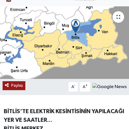
RESMİ İLANLAR
Paylaş
-
+
A
A
BİTLİS’TE ELEKTRİK KESİNTİSİNİN YAPILACAĞI
YER VE SAATLER...
BİTLİS MERKEZ,