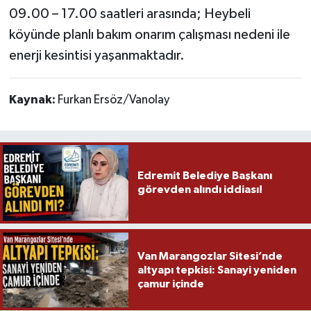
09.00 – 17.00 saatleri arasında;
Heybeli
köyünde planlı bakım onarım çalışması nedeni ile
enerji kesintisi yaşanmaktadır.
Kaynak:
Furkan Ersöz/Vanolay
Edremit Belediye Başkanı
görevden alındı iddiası!
Van Marangozlar Sitesi’nde
altyapı tepkisi: Sanayi yeniden
çamur içinde