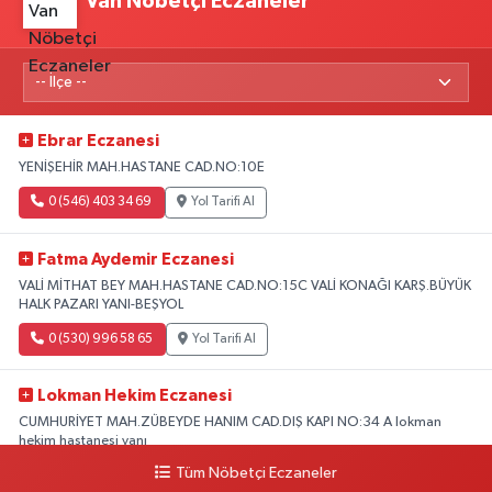
Van Nöbetçi Eczaneler
Ebrar Eczanesi
YENİŞEHİR MAH.HASTANE CAD.NO:10E
0 (546) 403 34 69
Yol Tarifi Al
Fatma Aydemir Eczanesi
VALİ MİTHAT BEY MAH.HASTANE CAD.NO:15C VALİ KONAĞI KARŞ.BÜYÜK
HALK PAZARI YANI-BEŞYOL
0 (530) 996 58 65
Yol Tarifi Al
Lokman Hekim Eczanesi
CUMHURİYET MAH.ZÜBEYDE HANIM CAD.DIŞ KAPI NO:34 A lokman
hekim hastanesi yanı
Tüm Nöbetçi Eczaneler
0 (432) 503 93 23
Yol Tarifi Al