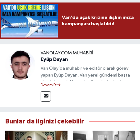
Van’da uçak krizine ilişkin imza
kampanyası başlatıldı!
VANOLAY.COM MUHABIRI
Eyüp Dayan
Van Olay’da muhabir ve editör olarak görev
yapan Eyüp Dayan, Van yerel gündemi başta
olmak üzere bölgesel gelişmeleri sahadan
Devam Et
takip etmektedir. 10 yılı aşkın gazetecilik
deneyimiyle doğruluk, tarafsızlık ve etik ilkeleri
esas alan Dayan, güvenilir kaynaklara dayalı
haberleriyle kamuoyunu doğru ve hızlı biçimde
bilgilendirmektedir.
Bunlar da ilginizi çekebilir