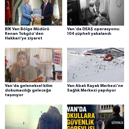
BİK Van Bölge Müdürü
Van'da DEAŞ operasyonu:
Kenan Tokgöz’den
104 şüpheli yakalandı
Hakkari’ye ziyaret
Van’da geleneksel kilim
Van Abalı Kayak Merkezi'ne
dokumacılığı geleceğe
Sağlık Merkezi yapılıyor
taşınıyor