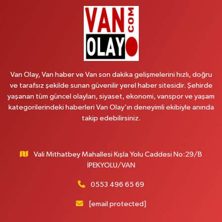
0 (501) 048 96 88
Yol Tarifi Al
Emek Eczanesi
Mahmudiye Mahallesi, Atatürk Caddesi No:17 B Özalp Van
0 (531) 621 69 65
Yol Tarifi Al
Van Olay, Van haber ve Van son dakika gelişmelerini hızlı, doğru
Onay Eczanesi
ve tarafsız şekilde sunan güvenilir yerel haber sitesidir. Şehirde
yaşanan tüm güncel olayları, siyaset, ekonomi, vanspor ve yaşam
Şerefiye Mahallesi, Mareşal Fevzi Çakmak Caddesi No:25 B İpekyolu Van
kategorilerindeki haberleri Van Olay’ın deneyimli ekibiyle anında
0 (432) 212 66 67
Yol Tarifi Al
takip edebilirsiniz.
Yenı Derman Eczanesi
Hatuniye Mahallesi, Güven Evleri A Blok No:7 İpekyolu Van
Vali Mithatbey Mahallesi Kışla Yolu Caddesi No:29/B
İPEKYOLU/VAN
0 (432) 216 14 84
Yol Tarifi Al
0553 496 65 69
Hayat Eczanesi
Kışla Mahallesi, Çınarlı Caddesi, 1038 Sokak No:93 3-4 Erciş Van
[email protected]
0 (432) 354 37 36
Yol Tarifi Al