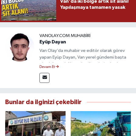
Van'da iki bölge artık sit alanı!
Yapılaşmaya tamamen yasak
VANOLAY.COM MUHABIRI
Eyüp Dayan
Van Olay’da muhabir ve editör olarak görev
yapan Eyüp Dayan, Van yerel gündemi başta
olmak üzere bölgesel gelişmeleri sahadan
Devam Et
takip etmektedir. 10 yılı aşkın gazetecilik
deneyimiyle doğruluk, tarafsızlık ve etik ilkeleri
esas alan Dayan, güvenilir kaynaklara dayalı
haberleriyle kamuoyunu doğru ve hızlı biçimde
bilgilendirmektedir.
Bunlar da ilginizi çekebilir