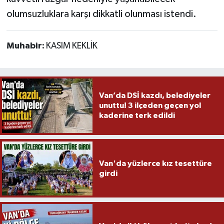
olumsuzluklara karşı dikkatli olunması istendi.
Muhabir:
KASIM KEKLİK
Van’da DSİ kazdı, belediyeler
unuttu! 3 ilçeden geçen yol
kaderine terk edildi
Van'da yüzlerce kız tesettüre
girdi