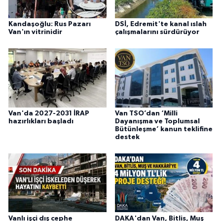
Kandaşoğlu: Rus Pazarı
DSİ, Edremit'te kanal ıslah
Van'ın vitrinidir
çalışmalarını sürdürüyor
Van'da 2027-2031 İRAP
Van TSO’dan ‘Milli
hazırlıkları başladı
Dayanışma ve Toplumsal
Bütünleşme’ kanun teklifine
destek
Vanlı işçi dış cephe
DAKA'dan Van, Bitlis, Muş