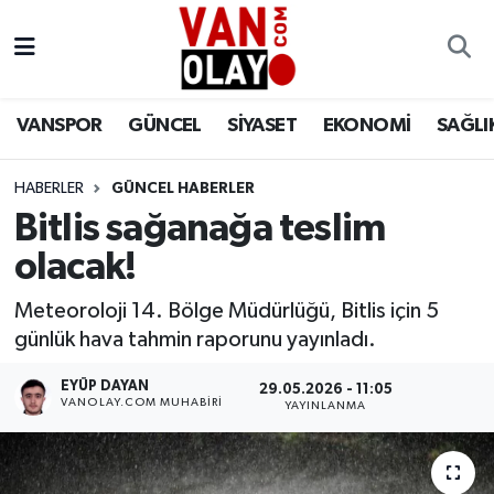
Vanspor
Van Nöbetçi Eczaneler
VANSPOR
GÜNCEL
SİYASET
EKONOMİ
SAĞLI
Güncel
Van Hava Durumu
HABERLER
GÜNCEL HABERLER
Siyaset
Van Namaz Vakitleri
Bitlis sağanağa teslim
Ekonomi
Van Trafik Yoğunluk Haritası
olacak!
Sağlık
Süper Lig Puan Durumu ve Fikstür
Meteoroloji 14. Bölge Müdürlüğü, Bitlis için 5
günlük hava tahmin raporunu yayınladı.
Eğitim
Tüm Manşetler
EYÜP DAYAN
29.05.2026 - 11:05
VANOLAY.COM MUHABIRI
YAYINLANMA
Bilim & Teknoloji
Son Dakika Haberleri
Dünya
Haber Arşivi