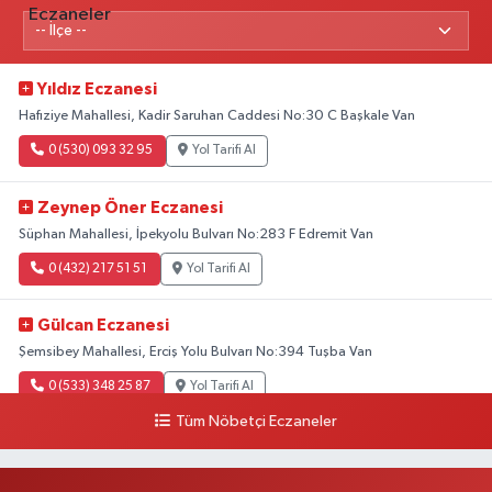
Yıldız Eczanesi
Hafıziye Mahallesi, Kadir Saruhan Caddesi No:30 C Başkale Van
0 (530) 093 32 95
Yol Tarifi Al
Zeynep Öner Eczanesi
Süphan Mahallesi, İpekyolu Bulvarı No:283 F Edremit Van
0 (432) 217 51 51
Yol Tarifi Al
Gülcan Eczanesi
Şemsibey Mahallesi, Erciş Yolu Bulvarı No:394 Tuşba Van
0 (533) 348 25 87
Yol Tarifi Al
Tüm Nöbetçi Eczaneler
Lütfiye Hanım Eczanesi
Bahçıvan Mahallesi, 15 Temmuz Şehitleri Caddesi No:36 B İpekyolu Van