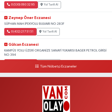
0 (530) 093 32 95
Yol Tarifi Al
Zeynep Öner Eczanesi
SÜPHAN MAH.İPEKYOLU BULVARI NO:283F
0 (432) 217 51 51
Yol Tarifi Al
Gülcan Eczanesi
KAMPÜS YOLU ÜZERİ ORGANİZE SANAYİ YUKARISI BAGER PETROL GİRİŞİ
NO:394
0 (533) 348 25 87
Yol Tarifi Al
Tüm Nöbetçi Eczaneler
Lütfiye Hanım Eczanesi
BAHÇİVAN MAH.15 TEMMUZ ŞEHİTLERİ CAD.NO:36B ÖZEL LOKMAN
HEKİM HASTANESİ ACİL KARŞISI
0 (501) 048 96 88
Yol Tarifi Al
Emek Eczanesi