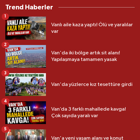
Trend Haberler
1
Vanlı aile kaza yaptı! Ölü ve yaralılar
var
2
Van'da iki bölge artık sit alanı!
Yapılaşmaya tamamen yasak
3
Van'da yüzlerce kız tesettüre girdi
4
Van’da 3 farklı mahallede kavga!
Çok sayıda yaralı var
5
Van'a yeni yaşam alanı ve konut