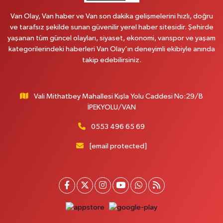
MAHMUDİYE MAH.ATATÜRK CAD.NO:17B
Van Olay, Van haber ve Van son dakika gelişmelerini hızlı, doğru
0 (531) 621 69 65
Yol Tarifi Al
ve tarafsız şekilde sunan güvenilir yerel haber sitesidir. Şehirde
yaşanan tüm güncel olayları, siyaset, ekonomi, vanspor ve yaşam
Onay Eczanesi
kategorilerindeki haberleri Van Olay’ın deneyimli ekibiyle anında
MERAŞEL FEVZİ ÇAKMAK CAD. KÜLTÜR SARAYI KIZILAY KAN MERKEZİ
takip edebilirsiniz.
KARŞISI DIŞ KAPI NO:25B
0 (432) 212 66 67
Yol Tarifi Al
Vali Mithatbey Mahallesi Kışla Yolu Caddesi No:29/B
Yenı Derman Eczanesi
İPEKYOLU/VAN
Hatuniye Mah. Özel Akdamar Hastanesi Karşısı Güven Evleri A.Blok No:7
Akdamar Hastanesi Acil yanı. İpekyolu. Hatuniye mahallesi terzioğlu, Eski
0553 496 65 69
ikinisan kedili kavşağı, 65100 Ipekyolu Van
[email protected]
0 (432) 216 14 84
Yol Tarifi Al
Hayat Eczanesi
Kışla Mah.Çınarlı Cad.1038 Sk.No:93 3-4
0 (432) 354 37 36
Yol Tarifi Al