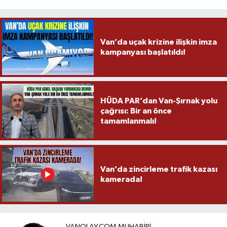
Van’da uçak krizine ilişkin imza
kampanyası başlatıldı!
HÜDA PAR’dan Van-Şırnak yolu
çağrısı: Bir an önce
tamamlanmalı!
Van’da zincirleme trafik kazası
kamerada!
VANOLAY.COM MUHABIRI