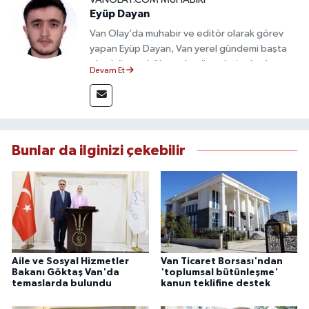
Eyüp Dayan
Van Olay’da muhabir ve editör olarak görev
yapan Eyüp Dayan, Van yerel gündemi başta
olmak üzere bölgesel gelişmeleri sahadan
Devam Et
takip etmektedir. 10 yılı aşkın gazetecilik
deneyimiyle doğruluk, tarafsızlık ve etik ilkeleri
esas alan Dayan, güvenilir kaynaklara dayalı
haberleriyle kamuoyunu doğru ve hızlı biçimde
bilgilendirmektedir.
Bunlar da ilginizi çekebilir
Aile ve Sosyal Hizmetler
Van Ticaret Borsası'ndan
Bakanı Göktaş Van'da
'toplumsal bütünleşme'
temaslarda bulundu
kanun teklifine destek