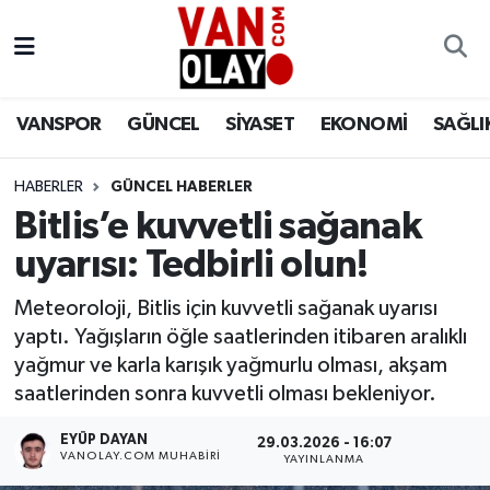
Vanspor
Van Nöbetçi Eczaneler
VANSPOR
GÜNCEL
SİYASET
EKONOMİ
SAĞLI
Güncel
Van Hava Durumu
HABERLER
GÜNCEL HABERLER
Siyaset
Van Namaz Vakitleri
Bitlis’e kuvvetli sağanak
Ekonomi
Van Trafik Yoğunluk Haritası
uyarısı: Tedbirli olun!
Sağlık
Süper Lig Puan Durumu ve Fikstür
Meteoroloji, Bitlis için kuvvetli sağanak uyarısı
yaptı. Yağışların öğle saatlerinden itibaren aralıklı
Eğitim
Tüm Manşetler
yağmur ve karla karışık yağmurlu olması, akşam
saatlerinden sonra kuvvetli olması bekleniyor.
Bilim & Teknoloji
Son Dakika Haberleri
EYÜP DAYAN
29.03.2026 - 16:07
VANOLAY.COM MUHABIRI
YAYINLANMA
Dünya
Haber Arşivi