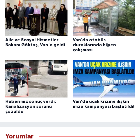
Aile ve Sosyal Hizmetler
Van’da otobüs
Bakanı Göktaş, Van'a geldi
duraklarında hijyen
çalışması
Haberimiz sonuç verdi:
Van’da uçak krizine ilişkin
Kanalizasyon sorunu
imza kampanyası başlatıldı!
çözüldü
Yorumlar