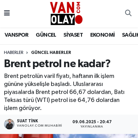
Vanspor
Van Nöbetçi Eczaneler
VANSPOR
GÜNCEL
SİYASET
EKONOMİ
SAĞLI
Güncel
Van Hava Durumu
HABERLER
GÜNCEL HABERLER
Siyaset
Van Namaz Vakitleri
Brent petrol ne kadar?
Ekonomi
Van Trafik Yoğunluk Haritası
Brent petrolün varil fiyatı, haftanın ilk işlem
gününe yükselişle başladı. Uluslararası
Sağlık
Süper Lig Puan Durumu ve Fikstür
piyasalarda Brent petrol 66,67 dolardan, Batı
Teksas türü (WTI) petrol ise 64,76 dolardan
Eğitim
Tüm Manşetler
işlem görüyor.
Bilim & Teknoloji
Son Dakika Haberleri
SUAT TINK
09.06.2025 - 20:47
VANOLAY.COM MUHABIRI
YAYINLANMA
Dünya
Haber Arşivi