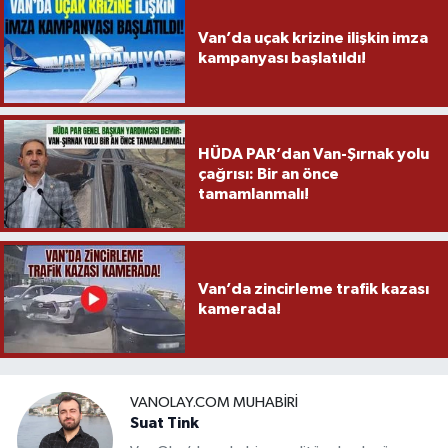
Van’da uçak krizine ilişkin imza
kampanyası başlatıldı!
HÜDA PAR’dan Van-Şırnak yolu
çağrısı: Bir an önce
tamamlanmalı!
Van’da zincirleme trafik kazası
kamerada!
VANOLAY.COM MUHABIRI
Suat Tink