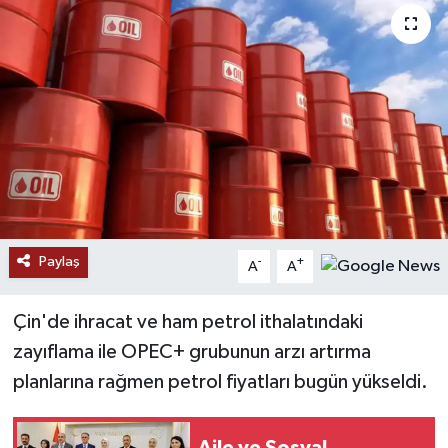
RESMİ İLANLAR
Paylaş
-
+
A
A
Çin'de ihracat ve ham petrol ithalatındaki
zayıflama ile OPEC+ grubunun arzı artırma
planlarına rağmen petrol fiyatları bugün yükseldi.
Aile ve Sosyal