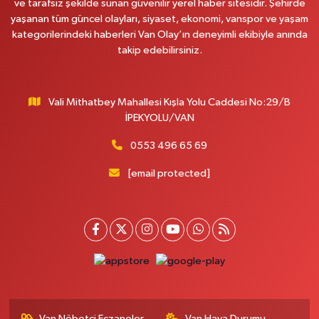
ve tarafsız şekilde sunan güvenilir yerel haber sitesidir. Şehirde
yaşanan tüm güncel olayları, siyaset, ekonomi, vanspor ve yaşam
Onay Eczanesi
kategorilerindeki haberleri Van Olay’ın deneyimli ekibiyle anında
MERAŞEL FEVZİ ÇAKMAK CAD. KÜLTÜR SARAYI KIZILAY KAN MERKEZİ
takip edebilirsiniz.
KARŞISI DIŞ KAPI NO:25B
0 (432) 212 66 67
Yol Tarifi Al
Vali Mithatbey Mahallesi Kışla Yolu Caddesi No:29/B
Yenı Derman Eczanesi
İPEKYOLU/VAN
Hatuniye Mah. Özel Akdamar Hastanesi Karşısı Güven Evleri A.Blok No:7
Akdamar Hastanesi Acil yanı. İpekyolu. Hatuniye mahallesi terzioğlu, Eski
0553 496 65 69
ikinisan kedili kavşağı, 65100 Ipekyolu Van
[email protected]
0 (432) 216 14 84
Yol Tarifi Al
Hayat Eczanesi
Kışla Mah.Çınarlı Cad.1038 Sk.No:93 3-4
0 (432) 354 37 36
Yol Tarifi Al
Erdoğan Eczanesi
SEREFIYE MAHALLE URARTU SOKAK ESKİ İSTANBUL HAST. KRŞ. NO:6 B
Van Nöbetçi Eczaneler
Van Hava Durumu