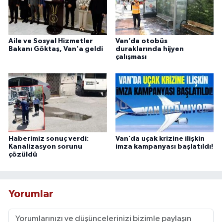
Aile ve Sosyal Hizmetler
Van’da otobüs
Bakanı Göktaş, Van'a geldi
duraklarında hijyen
çalışması
Haberimiz sonuç verdi:
Van’da uçak krizine ilişkin
Kanalizasyon sorunu
imza kampanyası başlatıldı!
çözüldü
Yorumlar