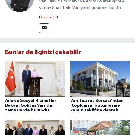
Van Olay’da muhabir ve editör olarak görev
yapan Suat Tink, Van yerel gündemi başta
olmak üzere bölgesel ve ulusal gelişmeleri
Devam Et
yakından takip etmektedir. İletişim Fakültesi
mezunu olan Tink, sahadan edindiği bilgilerle
doğruluk, tarafsızlık ve etik ilkeler
çerçevesinde güvenilir ve hızlı habercilik
anlayışını benimsemektedir.
Bunlar da ilginizi çekebilir
Aile ve Sosyal Hizmetler
Van Ticaret Borsası'ndan
Bakanı Göktaş Van'da
'toplumsal bütünleşme'
temaslarda bulundu
kanun teklifine destek