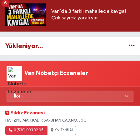
6
Van’da 3 farklı mahallede kavga!
Çok sayıda yaralı var
Yükleniyor...
Van Nöbetçi Eczaneler
Yıldız Eczanesi
HAFIZİYE MAH.KADİR SARUHAN CAD.NO:30C
0 (530) 093 32 95
Yol Tarifi Al