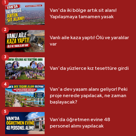
1
Van'da iki bölge artık sit alanı!
Yapılaşmaya tamamen yasak
2
Vanlı aile kaza yaptı! Ölü ve yaralılar
var
3
Van'da yüzlerce kız tesettüre girdi
4
Van'a dev yaşam alanı geliyor! Peki
proje nerede yapılacak, ne zaman
başlayacak?
5
Van’da öğretmen evine 48
personel alımı yapılacak