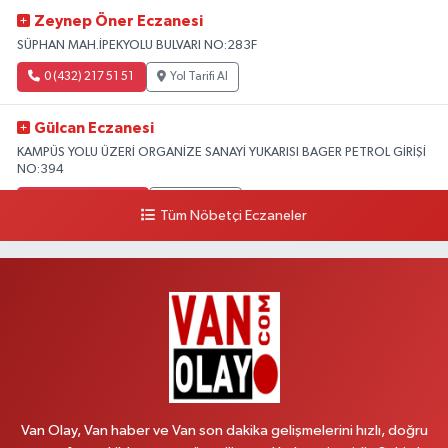
Zeynep Öner Eczanesi
SÜPHAN MAH.İPEKYOLU BULVARI NO:283F
0 (432) 217 51 51
Yol Tarifi Al
Gülcan Eczanesi
KAMPÜS YOLU ÜZERİ ORGANİZE SANAYİ YUKARISI BAGER PETROL GİRİŞİ
NO:394
0 (533) 348 25 87
Yol Tarifi Al
Tüm Nöbetçi Eczaneler
Lütfiye Hanım Eczanesi
BAHÇİVAN MAH.15 TEMMUZ ŞEHİTLERİ CAD.NO:36B ÖZEL LOKMAN
HEKİM HASTANESİ ACİL KARŞISI
0 (501) 048 96 88
Yol Tarifi Al
Emek Eczanesi
MAHMUDİYE MAH.ATATÜRK CAD.NO:17B
Van Olay, Van haber ve Van son dakika gelişmelerini hızlı, doğru
0 (531) 621 69 65
Yol Tarifi Al