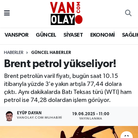
Vanspor
Van Nöbetçi Eczaneler
VANSPOR
GÜNCEL
SİYASET
EKONOMİ
SAĞLI
Güncel
Van Hava Durumu
HABERLER
GÜNCEL HABERLER
Siyaset
Van Namaz Vakitleri
Brent petrol yükseliyor!
Ekonomi
Van Trafik Yoğunluk Haritası
Brent petrolün varil fiyatı, bugün saat 10.15
itibarıyla yüzde 3'e yakın artışla 77,44 dolara
Sağlık
Süper Lig Puan Durumu ve Fikstür
çıktı. Aynı dakikalarda Batı Teksas türü (WTI) ham
petrol ise 74,28 dolardan işlem görüyor.
Eğitim
Tüm Manşetler
EYÜP DAYAN
19.06.2025 - 11:00
Bilim & Teknoloji
Son Dakika Haberleri
VANOLAY.COM MUHABIRI
YAYINLANMA
Dünya
Haber Arşivi