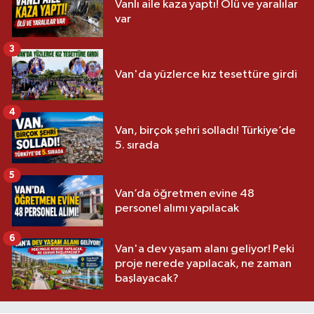
Vanlı aile kaza yaptı! Ölü ve yaralılar
var
3
Van'da yüzlerce kız tesettüre girdi
4
Van, birçok şehri solladı! Türkiye’de
5. sırada
5
Van’da öğretmen evine 48
personel alımı yapılacak
6
Van'a dev yaşam alanı geliyor! Peki
proje nerede yapılacak, ne zaman
başlayacak?