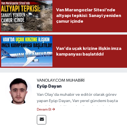
Van Marangozlar Sitesi’nde
altyapı tepkisi: Sanayi yeniden
çamur içinde
Van’da uçak krizine ilişkin imza
kampanyası başlatıldı!
VANOLAY.COM MUHABIRI
Eyüp Dayan
Van Olay’da muhabir ve editör olarak görev
yapan Eyüp Dayan, Van yerel gündemi başta
olmak üzere bölgesel gelişmeleri sahadan
Devam Et
takip etmektedir. 10 yılı aşkın gazetecilik
deneyimiyle doğruluk, tarafsızlık ve etik ilkeleri
esas alan Dayan, güvenilir kaynaklara dayalı