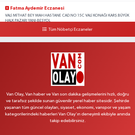
Fatma Aydemir Eczanesi
VALİ MİTHAT BEY MAH.HASTANE CAD.NO:15C VALİ KONAĞI KARŞ.BÜYÜK
HALK PAZARI YANI-BEŞYOL
Tüm Nöbetçi Eczaneler
0 (530) 996 58 65
Yol Tarifi Al
Lokman Hekim Eczanesi
CUMHURİYET MAH.ZÜBEYDE HANIM CAD.DIŞ KAPI NO:34 A lokman
hekim hastanesi yanı
0 (432) 503 93 23
Yol Tarifi Al
Hekimoğlu Eczanesi
Vanyolu Caddesi Yeni Diş Hastanesi Yanı NO:102F
Van Olay, Van haber ve Van son dakika gelişmelerini hızlı, doğru
0 (541) 147 65 65
Yol Tarifi Al
ve tarafsız şekilde sunan güvenilir yerel haber sitesidir. Şehirde
yaşanan tüm güncel olayları, siyaset, ekonomi, vanspor ve yaşam
kategorilerindeki haberleri Van Olay’ın deneyimli ekibiyle anında
Koç Eczanesi
takip edebilirsiniz.
CUMHURİYET MAH.KONAK SK.NO:6
0 (530) 442 24 65
Yol Tarifi Al