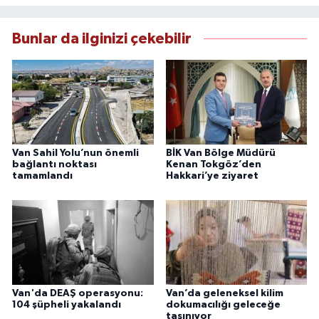
haberleriyle kamuoyunu doğru ve hızlı biçimde
bilgilendirmektedir.
Bunlar da ilginizi çekebilir
Van Sahil Yolu’nun önemli
BİK Van Bölge Müdürü
bağlantı noktası
Kenan Tokgöz’den
tamamlandı
Hakkari’ye ziyaret
Van'da DEAŞ operasyonu:
Van’da geleneksel kilim
104 şüpheli yakalandı
dokumacılığı geleceğe
taşınıyor