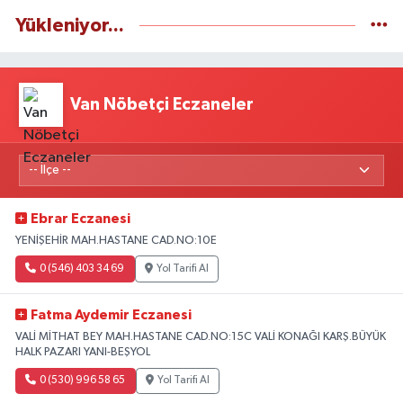
Yükleniyor...
Van Nöbetçi Eczaneler
Ebrar Eczanesi
YENİŞEHİR MAH.HASTANE CAD.NO:10E
0 (546) 403 34 69
Yol Tarifi Al
Fatma Aydemir Eczanesi
VALİ MİTHAT BEY MAH.HASTANE CAD.NO:15C VALİ KONAĞI KARŞ.BÜYÜK
HALK PAZARI YANI-BEŞYOL
0 (530) 996 58 65
Yol Tarifi Al