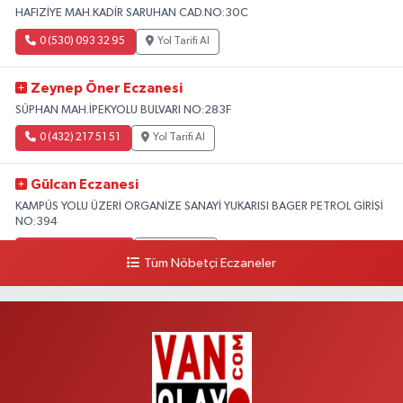
HAFIZİYE MAH.KADİR SARUHAN CAD.NO:30C
0 (530) 093 32 95
Yol Tarifi Al
Zeynep Öner Eczanesi
SÜPHAN MAH.İPEKYOLU BULVARI NO:283F
0 (432) 217 51 51
Yol Tarifi Al
Gülcan Eczanesi
KAMPÜS YOLU ÜZERİ ORGANİZE SANAYİ YUKARISI BAGER PETROL GİRİŞİ
NO:394
0 (533) 348 25 87
Yol Tarifi Al
Tüm Nöbetçi Eczaneler
Lütfiye Hanım Eczanesi
BAHÇİVAN MAH.15 TEMMUZ ŞEHİTLERİ CAD.NO:36B ÖZEL LOKMAN
HEKİM HASTANESİ ACİL KARŞISI
0 (501) 048 96 88
Yol Tarifi Al