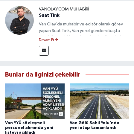
VANOLAY.COM MUHABIRI
Suat Tink
Van Olay’da muhabir ve editör olarak görev
yapan Suat Tink, Van yerel gündemi başta
olmak üzere bölgesel ve ulusal gelişmeleri
Devam Et
yakından takip etmektedir. İletişim Fakültesi
mezunu olan Tink, sahadan edindiği bilgilerle
doğruluk, tarafsızlık ve etik ilkeler
çerçevesinde güvenilir ve hızlı habercilik
anlayışını benimsemektedir.
Bunlar da ilginizi çekebilir
Van YYÜ sözleşmeli
Van Gölü Sahil Yolu'nda
personel alımında yeni
yeni etap tamamlandı
listeyi açıkladı