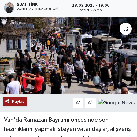
SUAT TINK
28.03.2025 - 19:00
VANOLAY.COM MUHABIRI
RESMİ İLANLAR
YAYINLANMA
Paylaş
-
+
A
A
Van'da Ramazan Bayramı öncesinde son
hazırlıklarını yapmak isteyen vatandaşlar, alışveriş