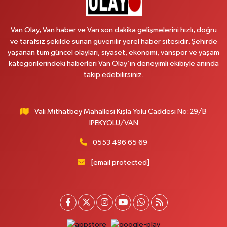
Emek Eczanesi
MAHMUDİYE MAH.ATATÜRK CAD.NO:17B
Van Olay, Van haber ve Van son dakika gelişmelerini hızlı, doğru
0 (531) 621 69 65
Yol Tarifi Al
ve tarafsız şekilde sunan güvenilir yerel haber sitesidir. Şehirde
yaşanan tüm güncel olayları, siyaset, ekonomi, vanspor ve yaşam
Onay Eczanesi
kategorilerindeki haberleri Van Olay’ın deneyimli ekibiyle anında
MERAŞEL FEVZİ ÇAKMAK CAD. KÜLTÜR SARAYI KIZILAY KAN MERKEZİ
takip edebilirsiniz.
KARŞISI DIŞ KAPI NO:25B
0 (432) 212 66 67
Yol Tarifi Al
Vali Mithatbey Mahallesi Kışla Yolu Caddesi No:29/B
Yenı Derman Eczanesi
İPEKYOLU/VAN
Hatuniye Mah. Özel Akdamar Hastanesi Karşısı Güven Evleri A.Blok No:7
Akdamar Hastanesi Acil yanı. İpekyolu. Hatuniye mahallesi terzioğlu, Eski
0553 496 65 69
ikinisan kedili kavşağı, 65100 Ipekyolu Van
[email protected]
0 (432) 216 14 84
Yol Tarifi Al
Hayat Eczanesi
Kışla Mah.Çınarlı Cad.1038 Sk.No:93 3-4
0 (432) 354 37 36
Yol Tarifi Al