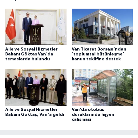
Aile ve Sosyal Hizmetler
Van Ticaret Borsası'ndan
Bakanı Göktaş Van'da
'toplumsal bütünleşme'
temaslarda bulundu
kanun teklifine destek
Aile ve Sosyal Hizmetler
Van’da otobüs
Bakanı Göktaş, Van'a geldi
duraklarında hijyen
çalışması