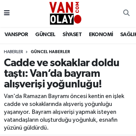
Vanspor
Van Nöbetçi Eczaneler
VANSPOR
GÜNCEL
SİYASET
EKONOMİ
SAĞLI
Güncel
Van Hava Durumu
HABERLER
GÜNCEL HABERLER
Siyaset
Van Namaz Vakitleri
Cadde ve sokaklar doldu
Ekonomi
Van Trafik Yoğunluk Haritası
taştı: Van’da bayram
alışverişi yoğunluğu!
Sağlık
Süper Lig Puan Durumu ve Fikstür
Van'da Ramazan Bayramı öncesi kentin en işlek
Eğitim
Tüm Manşetler
cadde ve sokaklarında alışveriş yoğunluğu
yaşanıyor. Bayram alışverişi yapmak isteyen
Bilim & Teknoloji
Son Dakika Haberleri
vatandaşların oluşturduğu yoğunluk, esnafın
yüzünü güldürdü.
Dünya
Haber Arşivi