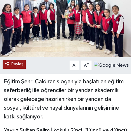
RESMİ İLANLAR
Paylaş
-
+
A
A
Eğitim Şehri Çaldıran sloganıyla başlatılan eğitim
seferberliği ile öğrenciler bir yandan akademik
olarak geleceğe hazırlanırken bir yandan da
sosyal, kültürel ve hayal dünyalarının gelişimine
katkı sağlanıyor.
Yavuz Sultan Selim İlkokulu 2’nci, 3’üncü ve 4’üncü