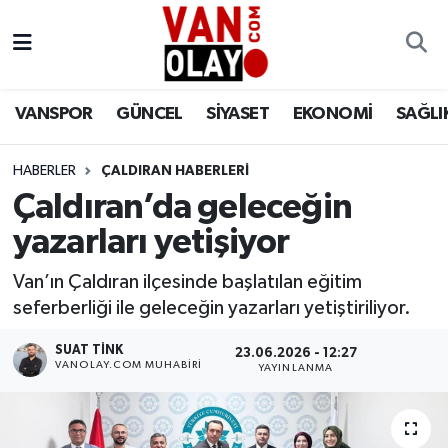
Vanspor
Van Nöbetçi Eczaneler
VANSPOR
GÜNCEL
SİYASET
EKONOMİ
SAĞLI
Güncel
Van Hava Durumu
HABERLER
ÇALDIRAN HABERLERİ
Siyaset
Van Namaz Vakitleri
Çaldıran’da geleceğin
Ekonomi
Van Trafik Yoğunluk Haritası
yazarları yetişiyor
Sağlık
Süper Lig Puan Durumu ve Fikstür
Van’ın Çaldıran ilçesinde başlatılan eğitim
seferberliği ile geleceğin yazarları yetiştiriliyor.
Eğitim
Tüm Manşetler
SUAT TINK
23.06.2026 - 12:27
VANOLAY.COM MUHABIRI
YAYINLANMA
Bilim & Teknoloji
Son Dakika Haberleri
Dünya
Haber Arşivi