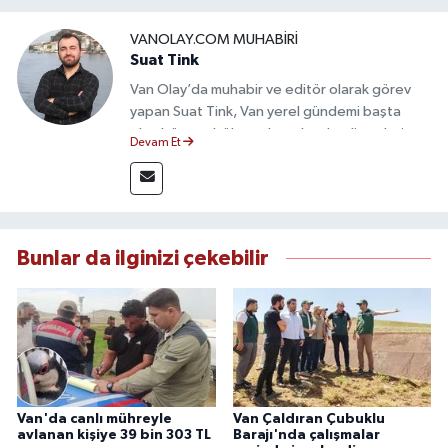
VANOLAY.COM MUHABIRI
Suat Tink
Van Olay’da muhabir ve editör olarak görev
yapan Suat Tink, Van yerel gündemi başta
olmak üzere bölgesel ve ulusal gelişmeleri
Devam Et
yakından takip etmektedir. İletişim Fakültesi
mezunu olan Tink, sahadan edindiği bilgilerle
doğruluk, tarafsızlık ve etik ilkeler
çerçevesinde güvenilir ve hızlı habercilik
anlayışını benimsemektedir.
Bunlar da ilginizi çekebilir
Van'da canlı mühreyle
Van Çaldıran Çubuklu
avlanan kişiye 39 bin 303 TL
Barajı'nda çalışmalar