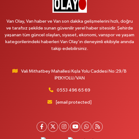
Koç Eczanesi
CUMHURİYET MAH.KONAK SK.NO:6
Van Olay, Van haber ve Van son dakika gelişmelerini hızlı, doğru
0 (530) 442 24 65
Yol Tarifi Al
ve tarafsız şekilde sunan güvenilir yerel haber sitesidir. Şehirde
yaşanan tüm güncel olayları, siyaset, ekonomi, vanspor ve yaşam
Yiğit Eczanesi
kategorilerindeki haberleri Van Olay’ın deneyimli ekibiyle anında
HATUNİYE MAHALLESİ ASMİN SOKAK NO:3 A ÖZEL AKDAMAR
takip edebilirsiniz.
HASTANESİ KARŞISI
0 (432) 217 11 10
Yol Tarifi Al
Vali Mithatbey Mahallesi Kışla Yolu Caddesi No:29/B
Akdağ Eczanesi
İPEKYOLU/VAN
SÜPHAN MAH.İPEKYOLU CAD.NO:283G BAHÇEŞEHİR KOLEJİ KARŞISI-
ABAKAN PLAZA
0553 496 65 69
0 (542) 378 02 68
Yol Tarifi Al
[email protected]
Ozan Eczanesi
SERHAT MAHALLESİ CUMHURİYET BULVARI VAN AVM YANI NO:137
ECIVILCOCUKMAGAZASIKARSISI
0 (542) 384 45 20
Yol Tarifi Al