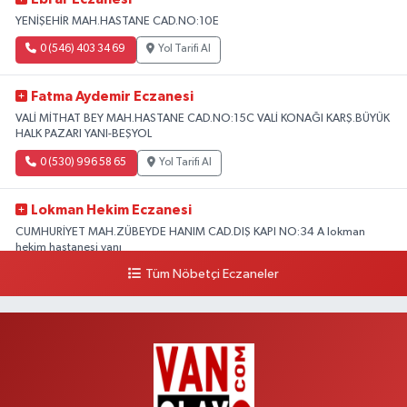
YENİŞEHİR MAH.HASTANE CAD.NO:10E
0 (546) 403 34 69
Yol Tarifi Al
Fatma Aydemir Eczanesi
VALİ MİTHAT BEY MAH.HASTANE CAD.NO:15C VALİ KONAĞI KARŞ.BÜYÜK
HALK PAZARI YANI-BEŞYOL
0 (530) 996 58 65
Yol Tarifi Al
Lokman Hekim Eczanesi
CUMHURİYET MAH.ZÜBEYDE HANIM CAD.DIŞ KAPI NO:34 A lokman
hekim hastanesi yanı
Tüm Nöbetçi Eczaneler
0 (432) 503 93 23
Yol Tarifi Al
Hekimoğlu Eczanesi
Vanyolu Caddesi Yeni Diş Hastanesi Yanı NO:102F
0 (541) 147 65 65
Yol Tarifi Al