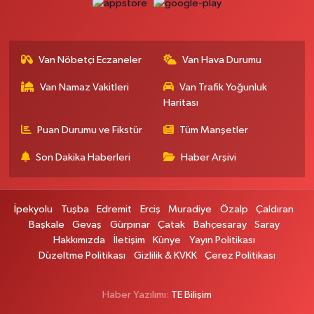
Gevaş Eczanesi
ORTA MAH.SAKARYA CAD.GEVAŞ ÇARŞI MERKEZ CAMİ ALTI DÜKKANI
Van Nöbetçi Eczaneler
Van Hava Durumu
HALK EĞİTİM MERKEZİ KARŞ.NO:1C
0 (537) 031 18 82
Yol Tarifi Al
Van Namaz Vakitleri
Van Trafik Yoğunluk
Haritası
Kamer Eczanesi
Puan Durumu ve Fikstür
Tüm Manşetler
Kampüs Yolu Üzeri Kampüs Galericiler Sitesi Yanı No:43
Son Dakika Haberleri
Haber Arşivi
0 (432) 412 23 33
Yol Tarifi Al
Atabay Eczanesi
İpekyolu
Tuşba
Edremit
Erciş
Muradiye
Özalp
Çaldıran
ŞEHİT JANDARMA BİNBAŞI CESUR MAH. VALİ MÜNİR KARALOĞLU
Başkale
Gevaş
Gürpınar
Çatak
Bahçesaray
Saray
CADDESİ NO:18
Hakkımızda
İletişim
Künye
Yayın Politikası
0 (543) 564 72 82
Yol Tarifi Al
Düzeltme Politikası
Gizlilik & KVKK
Çerez Politikası
Emin Eczanesi
Haber Yazılımı:
TE Bilişim
MAHMUDİYE MAH.SEMERKANT CAD.NO:12