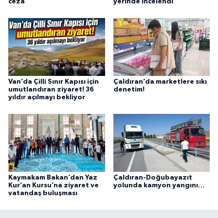
ceza
yerinde incelendi
Van’da Çilli Sınır Kapısı için
Çaldıran’da marketlere sıkı
umutlandıran ziyaret! 36
denetim!
yıldır açılmayı bekliyor
Kaymakam Bakan’dan Yaz
Çaldıran-Doğubayazıt
Kur’an Kursu’na ziyaret ve
yolunda kamyon yangını…
vatandaş buluşması