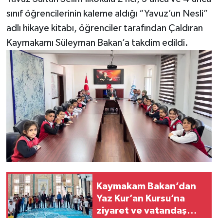
sınıf öğrencilerinin kaleme aldığı “Yavuz’un Nesli”
adlı hikaye kitabı, öğrenciler tarafından Çaldıran
Kaymakamı Süleyman Bakan’a takdim edildi.
Kaymakam Bakan’dan
Yaz Kur’an Kursu’na
ziyaret ve vatandaş