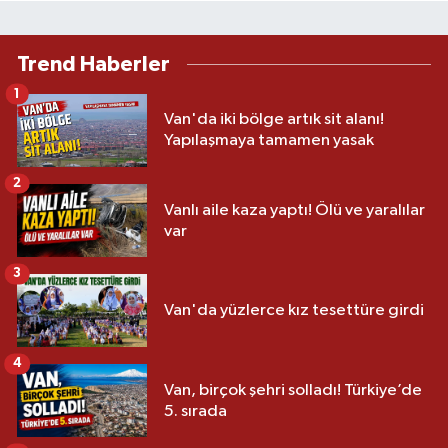
Trend Haberler
1
Van'da iki bölge artık sit alanı!
Yapılaşmaya tamamen yasak
2
Vanlı aile kaza yaptı! Ölü ve yaralılar
var
3
Van'da yüzlerce kız tesettüre girdi
4
Van, birçok şehri solladı! Türkiye’de
5. sırada