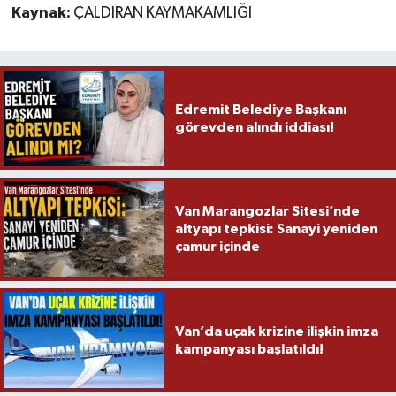
Kaynak:
ÇALDIRAN KAYMAKAMLIĞI
Edremit Belediye Başkanı
görevden alındı iddiası!
Van Marangozlar Sitesi’nde
altyapı tepkisi: Sanayi yeniden
çamur içinde
Van’da uçak krizine ilişkin imza
kampanyası başlatıldı!