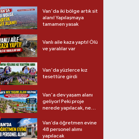
Van'da iki bölge artık sit
alanı! Yapılaşmaya
tamamen yasak
Vanlı aile kaza yaptı! Ölü
ve yaralılar var
Van'da yüzlerce kız
tesettüre girdi
Van'a dev yaşam alanı
geliyor! Peki proje
nerede yapılacak, ne
zaman başlayacak?
Van’da öğretmen evine
48 personel alımı
yapılacak