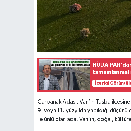
HÜDA PAR’dan 
tamamlanmalı
İçeriği Görüntül
Çarpanak Adası, Van’ın Tuşba ilçesine 
9. veya 11. yüzyılda yapıldığı düşünül
ile ünlü olan ada, Van’ın, doğal, kültüre