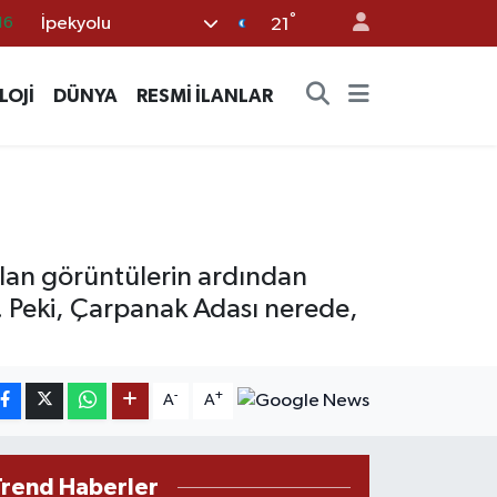
°
İpekyolu
%0
21
08
LOJİ
DÜNYA
RESMİ İLANLAR
%0
12
70
16
lan görüntülerin ardından
. Peki, Çarpanak Adası nerede,
-
+
A
A
Trend Haberler