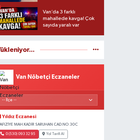
Van’da 3 farklı
mahallede kavga! Çok
sayıda yaralı var
ükleniyor...
Van Nöbetçi Eczaneler
Yıldız Eczanesi
AFIZİYE MAH.KADİR SARUHAN CAD.NO:30C
0 (530) 093 32 95
Yol Tarifi Al