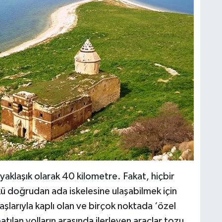
C
A
A
N
 yaklaşık olarak 40 kilometre. Fakat, hiçbir
ü doğrudan ada iskelesine ulaşabilmek için
aşlarıyla kaplı olan ve birçok noktada ‘özel
patılan yolların arasında ilerleyen araçlar tozu