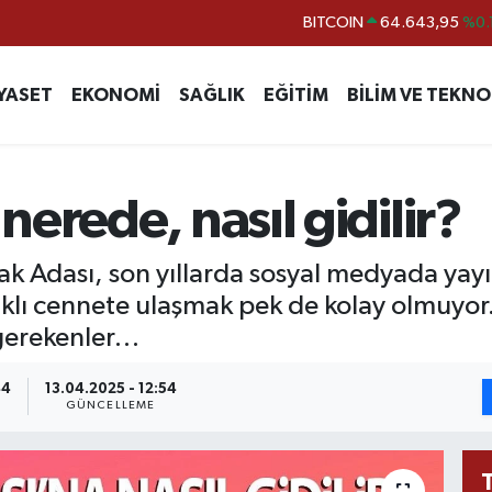
DOLAR
47,6704
EURO
55,0406
%-0.
YASET
EKONOMİ
SAĞLIK
EĞİTİM
BİLİM VE TEKNO
STERLİN
64,2143
GRAM ALTIN
6500.87
%0.
BİST100
13.799
%
erede, nasıl gidilir?
BITCOIN
64.643,95
%0.
 Adası, son yıllarda sosyal medyada yayı
aklı cennete ulaşmak pek de kolay olmuyor
i gerekenler…
44
13.04.2025 - 12:54
GÜNCELLEME