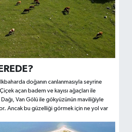
S
K
B
N
EREDE?
V
r, ilkbaharda doğanın canlanmasıyla seyrine
içek açan badem ve kayısı ağaçları ile
Dağı, Van Gölü ile gökyüzünün maviliğiyle
or. Ancak bu güzelliği görmek için ne yol var
Y