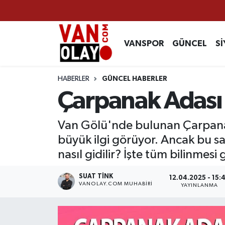
Vanspor
Van Nöbetçi Eczaneler
VANSPOR
GÜNCEL
Sİ
Güncel
Van Hava Durumu
HABERLER
GÜNCEL HABERLER
Siyaset
Van Namaz Vakitleri
Çarpanak Adası n
Ekonomi
Van Trafik Yoğunluk Haritası
Van Gölü'nde bulunan Çarpanak
büyük ilgi görüyor. Ancak bu s
Sağlık
Süper Lig Puan Durumu ve Fikstür
nasıl gidilir? İşte tüm bilinmes
Eğitim
Tüm Manşetler
SUAT TINK
12.04.2025 - 15:
VANOLAY.COM MUHABIRI
YAYINLANMA
Bilim & Teknoloji
Son Dakika Haberleri
Dünya
Haber Arşivi