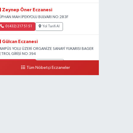
Zeynep Öner Eczanesi
ÜPHAN MAH.İPEKYOLU BULVARI NO:283F
0 (432) 217 51 51
Yol Tarifi Al
Gülcan Eczanesi
AMPÜS YOLU ÜZERİ ORGANİZE SANAYİ YUKARISI BAGER
ETROL GİRİŞİ NO:394
0 (533) 348 25 87
Yol Tarifi Al
Tüm Nöbetçi Eczaneler
Lütfiye Hanım Eczanesi
AHÇİVAN MAH.15 TEMMUZ ŞEHİTLERİ CAD.NO:36B
ZEL LOKMAN HEKİM HASTANESİ ACİL KARŞISI
0 (501) 048 96 88
Yol Tarifi Al
Emek Eczanesi
AHMUDİYE MAH.ATATÜRK CAD.NO:17B
0 (531) 621 69 65
Yol Tarifi Al