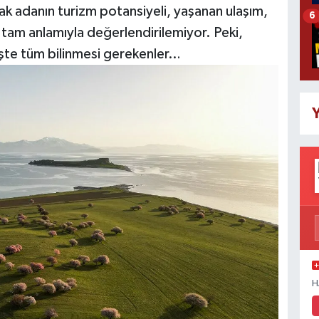
cak adanın turizm potansiyeli, yaşanan ulaşım,
6
e tam anlamıyla değerlendirilemiyor. Peki,
 İşte tüm bilinmesi gerekenler…
Y
H