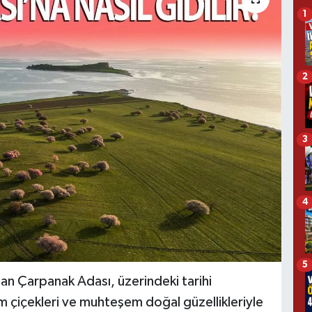
1
2
3
4
5
an Çarpanak Adası, üzerindeki tarihi
m çiçekleri ve muhteşem doğal güzellikleriyle