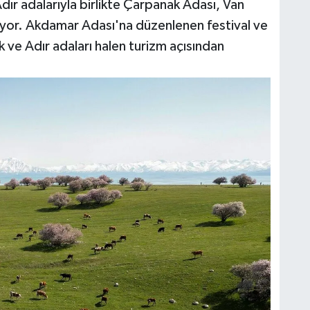
ır adalarıyla birlikte Çarpanak Adası, Van
uyor. Akdamar Adası'na düzenlenen festival ve
ak ve Adır adaları halen turizm açısından
M
K
H
E
H
6
K