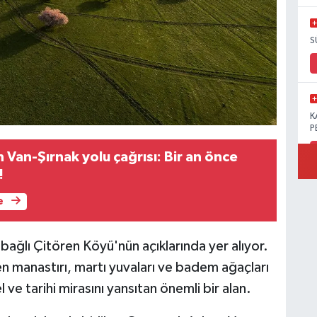
S
K
P
Van-Şırnak yolu çağrısı: Bir an önce
!
e
B
Ö
bağlı Çitören Köyü'nün açıklarında yer alıyor.
en manastırı, martı yuvaları ve badem ağaçları
l ve tarihi mirasını yansıtan önemli bir alan.
M