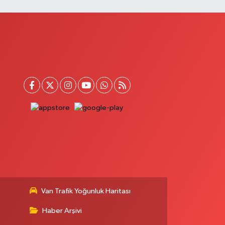
Van Trafik Yoğunluk Haritası
Haber Arşivi