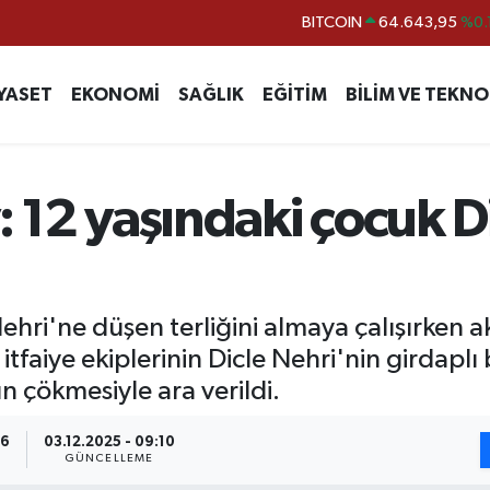
DOLAR
47,6704
EURO
55,0406
%-0.
YASET
EKONOMİ
SAĞLIK
EĞİTİM
BİLİM VE TEKNO
STERLİN
64,2143
GRAM ALTIN
6500.87
%0.
BİST100
13.799
%
y: 12 yaşındaki çocuk 
Nehri'ne düşen terliğini almaya çalışırken a
tfaiye ekiplerinin Dicle Nehri'nin girdapl
n çökmesiyle ara verildi.
26
03.12.2025 - 09:10
GÜNCELLEME