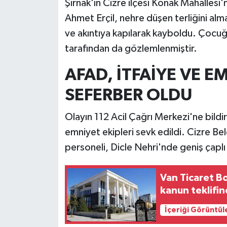
Şırnak'ın Cizre ilçesi Konak Mahallesi
Ahmet Erçil, nehre düşen terliğini al
ve akıntıya kapılarak kayboldu. Çocuğu
tarafından da gözlemlenmiştir.
AFAD, İTFAİYE VE E
SEFERBER OLDU
Olayın 112 Acil Çağrı Merkezi'ne bildi
emniyet ekipleri sevk edildi. Cizre Bel
personeli, Dicle Nehri'nde geniş çaplı
Van Ticaret B
kanun teklifi
İçeriği Görüntül