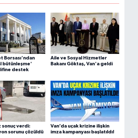
S
K
et Borsası'ndan
Aile ve Sosyal Hizmetler
B
l bütünleşme'
Bakanı Göktaş, Van'a geldi
N
lifine destek
V
 sonuç verdi:
Van’da uçak krizine ilişkin
Y
yon sorunu çözüldü
imza kampanyası başlatıldı!