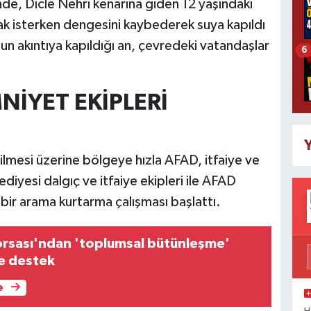
'nde, Dicle Nehri kenarına giden 12 yaşındaki
mak isterken dengesini kaybederek suya kapıldı
n akıntıya kapıldığı an, çevredeki vatandaşlar
6
MNİYET EKİPLERİ
Y
rilmesi üzerine bölgeye hızla AFAD, itfaiye ve
ediyesi dalgıç ve itfaiye ekipleri ile AFAD
 bir arama kurtarma çalışması başlattı.
orsası'ndan 'toplumsal bütünleşme'
ne destek
e