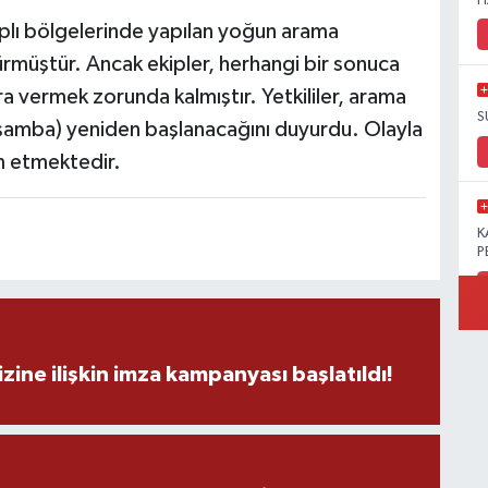
H
daplı bölgelerinde yapılan yoğun arama
sürmüştür. Ancak ekipler, herhangi bir sonuca
ra vermek zorunda kalmıştır. Yetkililer, arama
S
arşamba) yeniden başlanacağını duyurdu. Olayla
m etmektedir.
K
P
B
zine ilişkin imza kampanyası başlatıldı!
Ö