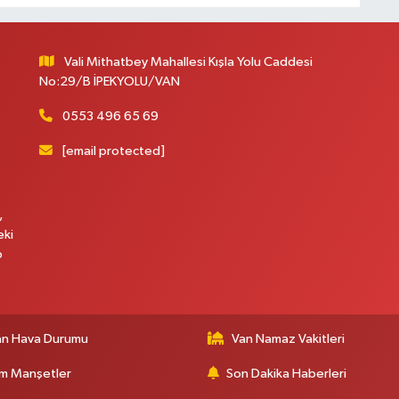
Vali Mithatbey Mahallesi Kışla Yolu Caddesi
No:29/B İPEKYOLU/VAN
0553 496 65 69
[email protected]
,
eki
p
an Hava Durumu
Van Namaz Vakitleri
m Manşetler
Son Dakika Haberleri