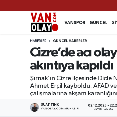
Vanspor
Van Nöbetçi Eczaneler
VANSPOR
GÜNCEL
Sİ
Güncel
Van Hava Durumu
HABERLER
GÜNCEL HABERLER
Siyaset
Van Namaz Vakitleri
Cizre’de acı ola
Ekonomi
Van Trafik Yoğunluk Haritası
akıntıya kapıldı
Sağlık
Süper Lig Puan Durumu ve Fikstür
Şırnak’ın Cizre ilçesinde Dicle 
Ahmet Erçil kayboldu. AFAD ve i
Eğitim
Tüm Manşetler
çalışmalarına akşam karanlığını
Bilim & Teknoloji
Son Dakika Haberleri
SUAT TINK
02.12.2025 - 22:
VANOLAY.COM MUHABIRI
YAYINLANMA
Dünya
Haber Arşivi