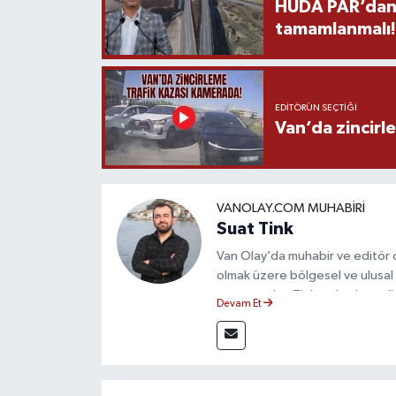
HÜDA PAR’dan V
tamamlanmalı!
EDITÖRÜN SEÇTIĞI
Van’da zincirl
VANOLAY.COM MUHABIRI
Suat Tink
Van Olay’da muhabir ve editör 
olmak üzere bölgesel ve ulusal 
mezunu olan Tink, sahadan edindiğ
Devam Et
çerçevesinde güvenilir ve hızlı 