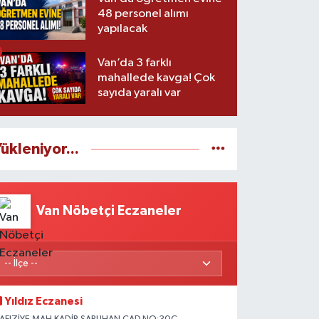
48 personel alımı
yapılacak
Van’da 3 farklı
mahallede kavga! Çok
sayıda yaralı var
ükleniyor...
Van Nöbetçi Eczaneler
Yıldız Eczanesi