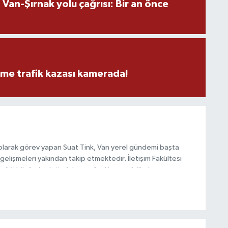
an-Şırnak yolu çağrısı: Bir an önce
M
M
K
eme trafik kazası kamerada!
H
E
H
olarak görev yapan Suat Tink, Van yerel gündemi başta
6
gelişmeleri yakından takip etmektedir. İletişim Fakültesi
i bilgilerle doğruluk, tarafsızlık ve etik ilkeler
habercilik anlayışını benimsemektedir.
K