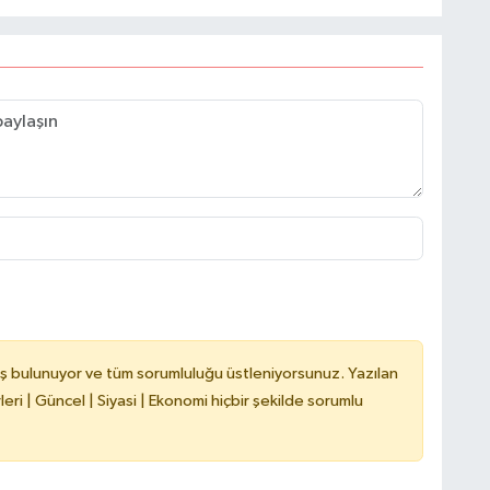
C
A
A
N
ş bulunuyor ve tüm sorumluluğu üstleniyorsunuz. Yazılan
ri | Güncel | Siyasi | Ekonomi hiçbir şekilde sorumlu