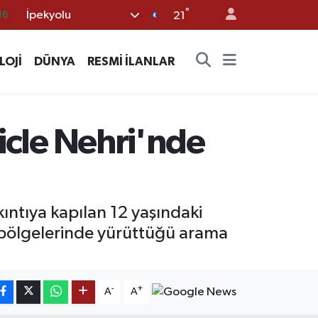
°
İpekyolu
21
%0
08
LOJİ
DÜNYA
RESMİ İLANLAR
%0
12
70
Dicle Nehri'nde
kıntıya kapılan 12 yaşındaki
ı bölgelerinde yürüttüğü arama
-
+
A
A