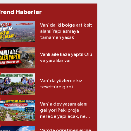
Trend Haberler
Van'da iki bölge artık sit
alanı! Yapılaşmaya
tamamen yasak
Vanlı aile kaza yaptı! Ölü
ve yaralılar var
Van'da yüzlerce kız
tesettüre girdi
Van'a dev yaşam alanı
geliyor! Peki proje
nerede yapılacak, ne
zaman başlayacak?
Van’da öğretmen evine