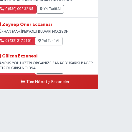
AFIZİYE MAH.KADİR SARUHAN CAD.NO:30C
0 (530) 093 32 95
Yol Tarifi Al
Zeynep Öner Eczanesi
ÜPHAN MAH.İPEKYOLU BULVARI NO:283F
0 (432) 217 51 51
Yol Tarifi Al
Gülcan Eczanesi
AMPÜS YOLU ÜZERİ ORGANİZE SANAYİ YUKARISI BAGER
ETROL GİRİŞİ NO:394
0 (533) 348 25 87
Yol Tarifi Al
Tüm Nöbetçi Eczaneler
Lütfiye Hanım Eczanesi
AHÇİVAN MAH.15 TEMMUZ ŞEHİTLERİ CAD.NO:36B
ZEL LOKMAN HEKİM HASTANESİ ACİL KARŞISI
0 (501) 048 96 88
Yol Tarifi Al
Emek Eczanesi