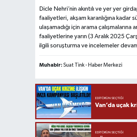
Dicle Nehri’nin akıntılı ve yer yer gir
faaliyetleri, akşam karanlığına kadar 
ulaşamadığı için arama çalışmalarına a
faaliyetlerine yarın (3 Aralık 2025 Ç
ilgili soruşturma ve incelemeler deva
Muhabir:
Suat Tink - Haber Merkezi
EDITÖRÜN SEÇTIĞI
Van’da uçak kri
EDITÖRÜN SEÇTIĞI