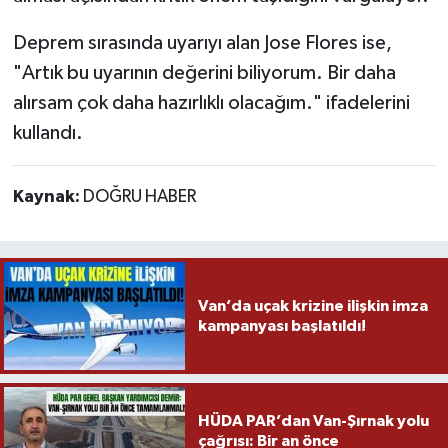
Deprem sırasında uyarıyı alan Jose Flores ise,
"Artık bu uyarının değerini biliyorum. Bir daha
alırsam çok daha hazırlıklı olacağım." ifadelerini
kullandı.
Kaynak:
DOĞRU HABER
Van’da uçak krizine ilişkin imza
kampanyası başlatıldı!
HÜDA PAR’dan Van-Şırnak yolu
çağrısı: Bir an önce