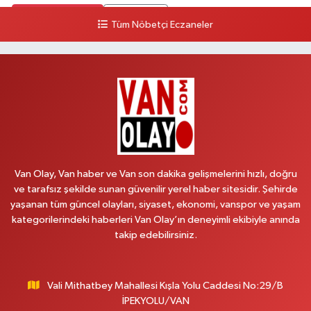
0 (533) 348 25 87
Yol Tarifi Al
Tüm Nöbetçi Eczaneler
Lütfiye Hanım Eczanesi
BAHÇİVAN MAH.15 TEMMUZ ŞEHİTLERİ CAD.NO:36B ÖZEL LOKMAN
HEKİM HASTANESİ ACİL KARŞISI
0 (501) 048 96 88
Yol Tarifi Al
Emek Eczanesi
MAHMUDİYE MAH.ATATÜRK CAD.NO:17B
Van Olay, Van haber ve Van son dakika gelişmelerini hızlı, doğru
0 (531) 621 69 65
Yol Tarifi Al
ve tarafsız şekilde sunan güvenilir yerel haber sitesidir. Şehirde
yaşanan tüm güncel olayları, siyaset, ekonomi, vanspor ve yaşam
Onay Eczanesi
kategorilerindeki haberleri Van Olay’ın deneyimli ekibiyle anında
MERAŞEL FEVZİ ÇAKMAK CAD. KÜLTÜR SARAYI KIZILAY KAN MERKEZİ
takip edebilirsiniz.
KARŞISI DIŞ KAPI NO:25B
0 (432) 212 66 67
Yol Tarifi Al
Vali Mithatbey Mahallesi Kışla Yolu Caddesi No:29/B
Yenı Derman Eczanesi
İPEKYOLU/VAN