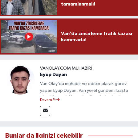
tamamlanmalı!
Van’da zincirleme trafik kazası
kamerada!
VANOLAY.COM MUHABIRI
Eyüp Dayan
Van Olay’da muhabir ve editör olarak görev
yapan Eyüp Dayan, Van yerel gündemi başta
olmak üzere bölgesel gelişmeleri sahadan
Devam Et
takip etmektedir. 10 yılı aşkın gazetecilik
deneyimiyle doğruluk, tarafsızlık ve etik ilkeleri
esas alan Dayan, güvenilir kaynaklara dayalı
haberleriyle kamuoyunu doğru ve hızlı biçimde
bilgilendirmektedir.
Bunlar da ilginizi çekebilir