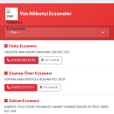
Van Nöbetçi Eczaneler
Yıldız Eczanesi
HAFIZİYE MAH.KADİR SARUHAN CAD.NO:30C
0 (530) 093 32 95
Yol Tarifi Al
Zeynep Öner Eczanesi
SÜPHAN MAH.İPEKYOLU BULVARI NO:283F
0 (432) 217 51 51
Yol Tarifi Al
Gülcan Eczanesi
KAMPÜS YOLU ÜZERİ ORGANİZE SANAYİ YUKARISI BAGER PETROL GİRİŞİ
NO:394