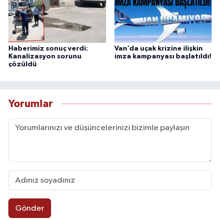
Haberimiz sonuç verdi:
Van’da uçak krizine ilişkin
Kanalizasyon sorunu
imza kampanyası başlatıldı!
çözüldü
Yorumlar
Gönder