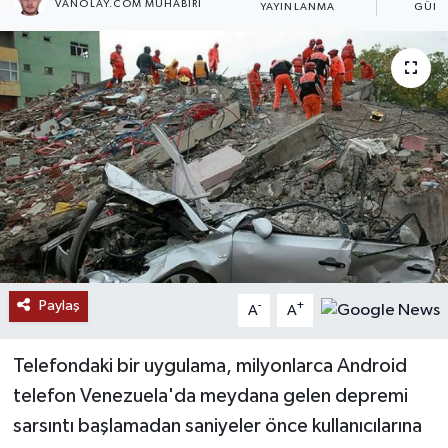
VANOLAY.COM MUHABIRI
YAYINLANMA
GÜNC
RESMİ İLANLAR
Paylaş
-
+
A
A
Telefondaki bir uygulama, milyonlarca Android
telefon Venezuela'da meydana gelen depremi
sarsıntı başlamadan saniyeler önce kullanıcılarına