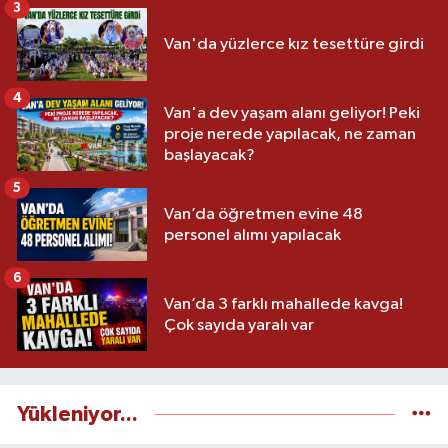
3
Van'da yüzlerce kız tesettüre girdi
4
Van'a dev yaşam alanı geliyor! Peki
proje nerede yapılacak, ne zaman
başlayacak?
5
Van’da öğretmen evine 48
personel alımı yapılacak
6
Van’da 3 farklı mahallede kavga!
Çok sayıda yaralı var
Yükleniyor...