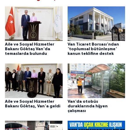
Aile ve Sosyal Hizmetler
Van Ticaret Borsası'ndan
Bakanı Göktaş Van'da
'toplumsal bütünleşme'
temaslarda bulundu
kanun teklifine destek
Aile ve Sosyal Hizmetler
Van’da otobüs
Bakanı Göktaş, Van'a geldi
duraklarında hijyen
çalışması