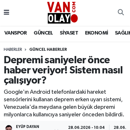
Vanspor
Van Nöbetçi Eczaneler
VANSPOR
GÜNCEL
SİYASET
EKONOMİ
SAĞLI
Güncel
Van Hava Durumu
HABERLER
GÜNCEL HABERLER
Siyaset
Van Namaz Vakitleri
Depremi saniyeler önce
Ekonomi
Van Trafik Yoğunluk Haritası
haber veriyor! Sistem nasıl
çalışıyor?
Sağlık
Süper Lig Puan Durumu ve Fikstür
Google'ın Android telefonlardaki hareket
Eğitim
Tüm Manşetler
sensörlerini kullanan deprem erken uyarı sistemi,
Venezuela'da meydana gelen büyük depremi
Bilim & Teknoloji
Son Dakika Haberleri
milyonlarca kullanıcıya saniyeler önceden bildirdi.
Dünya
Haber Arşivi
EYÜP DAYAN
28.06.2026 - 10:04
28.06.20