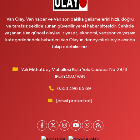
NO:41
0 (545) 604 85 48
Yol Tarifi Al
Van Olay, Van haber ve Van son dakika gelişmelerini hızlı, doğru
ve tarafsız şekilde sunan güvenilir yerel haber sitesidir. Şehirde
Kumsal Eczanesi
yaşanan tüm güncel olayları, siyaset, ekonomi, vanspor ve yaşam
ORTA MAH.MUSLİH GÖRENTAŞ BULVARI,GİMPAŞ MARKET YANI NO:62 B
kategorilerindeki haberleri Van Olay’ın deneyimli ekibiyle anında
takip edebilirsiniz.
0 (432) 612 42 42
Yol Tarifi Al
Çınar Eczanesi
Vali Mithatbey Mahallesi Kışla Yolu Caddesi No:29/B
VALİ MİTHAT BEY MAH. DEFTERDARLIK CAD. MİLANO HOTEL YANI
İPEKYOLU/VAN
DOĞUŞ MARKET KARŞISI NO:20 B
0 (432) 210 03 36
Yol Tarifi Al
0553 496 65 69
[email protected]
Gündüz Eczanesi
CUMHURİYET MAH. ATATÜRK CADDESİ NO:39 A
0 (432) 712 27 27
Yol Tarifi Al
Nesli Eczanesi