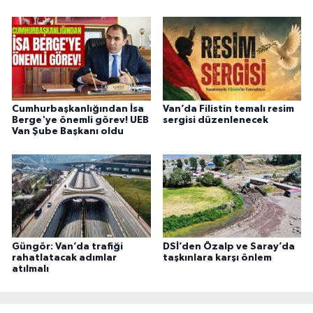
Cumhurbaşkanlığından İsa
Van’da Filistin temalı resim
Berge'ye önemli görev! UEB
sergisi düzenlenecek
Van Şube Başkanı oldu
Güngör: Van’da trafiği
DSİ’den Özalp ve Saray’da
rahatlatacak adımlar
taşkınlara karşı önlem
atılmalı