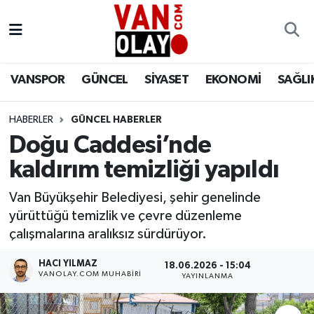
Vanspor
Van Nöbetçi Eczaneler
VANSPOR
GÜNCEL
SİYASET
EKONOMİ
SAĞLI
Güncel
Van Hava Durumu
HABERLER
GÜNCEL HABERLER
Siyaset
Van Namaz Vakitleri
Doğu Caddesi’nde
Ekonomi
Van Trafik Yoğunluk Haritası
kaldırım temizliği yapıldı
Sağlık
Süper Lig Puan Durumu ve Fikstür
Van Büyükşehir Belediyesi, şehir genelinde
yürüttüğü temizlik ve çevre düzenleme
Eğitim
Tüm Manşetler
çalışmalarına aralıksız sürdürüyor.
HACI YILMAZ
18.06.2026 - 15:04
Bilim & Teknoloji
Son Dakika Haberleri
VANOLAY.COM MUHABIRI
YAYINLANMA
Dünya
Haber Arşivi