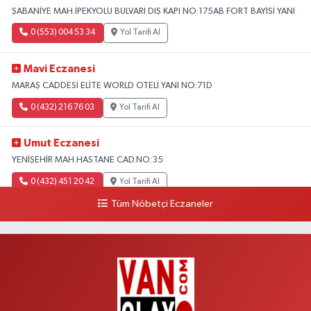
ŞABANİYE MAH.İPEKYOLU BULVARI DIŞ KAPI NO:175AB FORT BAYİSİ YANI
0 (553) 004 53 34
Yol Tarifi Al
Mavi Eczanesi
MARAŞ CADDESİ ELİTE WORLD OTELİ YANI NO:71D
0 (432) 216 76 03
Yol Tarifi Al
Umut Eczanesi
YENİŞEHİR MAH.HASTANE CAD.NO:35
0 (432) 451 20 42
Yol Tarifi Al
Tüm Nöbetçi Eczaneler
Polen Eczanesi
VALİ MİTHAT BEY MAH.SIHKE CAD.HZ.ÖMER CAMİ YANI NO:6B
0 (432) 212 48 48
Yol Tarifi Al
Müfide Eczanesi
ÜNİVERSİTE HASTANESİ DÖNÜŞÜ KAMPÜS GALERİCİLER SİTESİ YANI