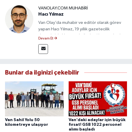
VANOLAY.COM MUHABIRI
Hacı Yılmaz
Van Olay’da muhabir ve editör olarak görev
yapan Hacı Yılmaz, 19 yıllık gazetecilik
deneyimiyle Van yerel gündemi başta olmak
Devam Et
üzere bölgesel ve ulusal gelişmeleri sahadan
takip etmektedir. Editoryal sürece katkı sunan
Yılmaz, tarafsızlık, doğruluk ve etik ilkeler
çerçevesinde ürettiği haberlerle kamuoyunu
güvenilir kaynaklara dayalı olarak
Bunlar da ilginizi çekebilir
bilgilendirmektedir.
Van Sahil Yolu 50
Van’daki adaylar için büyük
kilometreye ulaşıyor
fırsat! GSB 1022 personel
alımı başladı